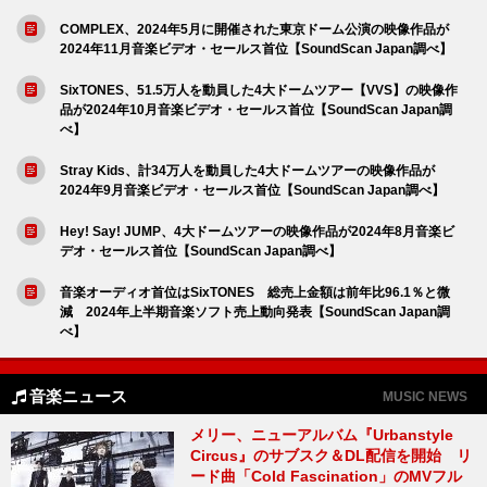
COMPLEX、2024年5月に開催された東京ドーム公演の映像作品が
2024年11月音楽ビデオ・セールス首位【SoundScan Japan調べ】
SixTONES、51.5万人を動員した4大ドームツアー【VVS】の映像作
品が2024年10月音楽ビデオ・セールス首位【SoundScan Japan調
べ】
Stray Kids、計34万人を動員した4大ドームツアーの映像作品が
2024年9月音楽ビデオ・セールス首位【SoundScan Japan調べ】
Hey! Say! JUMP、4大ドームツアーの映像作品が2024年8月音楽ビ
デオ・セールス首位【SoundScan Japan調べ】
音楽オーディオ首位はSixTONES 総売上金額は前年比96.1％と微
減 2024年上半期音楽ソフト売上動向発表【SoundScan Japan調
べ】
音楽ニュース
MUSIC NEWS
メリー、ニューアルバム『Urbanstyle
Circus』のサブスク＆DL配信を開始 リ
ード曲「Cold Fascination」のMVフル