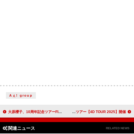
Aぇ! group
大原櫻子、10周年記念ツアーFINAL完全収録のBD/DVD＆初ライブCD同時リリース決定
Earthists.・HIKAGE・Prompts・SABLE HILLS 次世代ラウドを象徴する4組による東名阪ツアー【4D TOUR 2025】開催
関連ニュース
RELATED NEWS