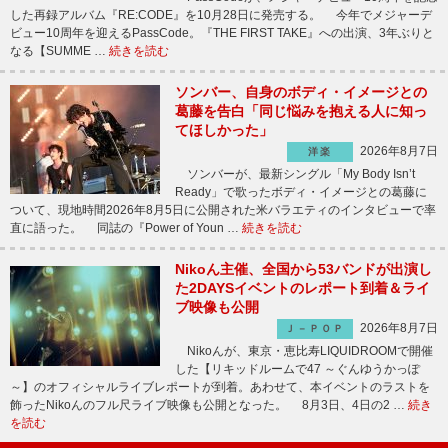
した再録アルバム『RE:CODE』を10月28日に発売する。 今年でメジャーデ
ビュー10周年を迎えるPassCode。『THE FIRST TAKE』への出演、3年ぶりと
なる【SUMME …
続きを読む
ソンバー、自身のボディ・イメージとの
葛藤を告白「同じ悩みを抱える人に知っ
てほしかった」
2026年8月7日
洋楽
ソンバーが、最新シングル「My Body Isn’t
Ready」で歌ったボディ・イメージとの葛藤に
ついて、現地時間2026年8月5日に公開された米バラエティのインタビューで率
直に語った。 同誌の『Power of Youn …
続きを読む
Nikoん主催、全国から53バンドが出演し
た2DAYSイベントのレポート到着＆ライ
ブ映像も公開
2026年8月7日
Ｊ－ＰＯＰ
Nikoんが、東京・恵比寿LIQUIDROOMで開催
した【リキッドルームで47 ～ぐんゆうかっぽ
～】のオフィシャルライブレポートが到着。あわせて、本イベントのラストを
飾ったNikoんのフル尺ライブ映像も公開となった。 8月3日、4日の2 …
続き
を読む