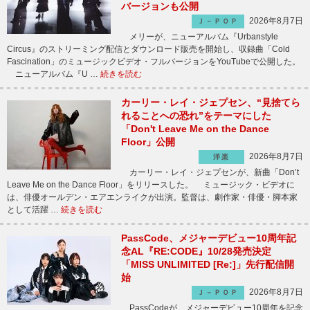
バージョンも公開
2026年8月7日
Ｊ－ＰＯＰ
メリーが、ニューアルバム『Urbanstyle
Circus』のストリーミング配信とダウンロード販売を開始し、収録曲「Cold
Fascination」のミュージックビデオ・フルバージョンをYouTubeで公開した。
ニューアルバム『U …
続きを読む
カーリー・レイ・ジェプセン、“見捨てら
れることへの恐れ”をテーマにした
「Don't Leave Me on the Dance
Floor」公開
2026年8月7日
洋楽
カーリー・レイ・ジェプセンが、新曲「Don’t
Leave Me on the Dance Floor」をリリースした。 ミュージック・ビデオに
は、俳優オールデン・エアエンライクが出演。監督は、劇作家・俳優・脚本家
として活躍 …
続きを読む
PassCode、メジャーデビュー10周年記
念AL『RE:CODE』10/28発売決定
「MISS UNLIMITED [Re:]」先行配信開
始
2026年8月7日
Ｊ－ＰＯＰ
PassCodeが、メジャーデビュー10周年を記念