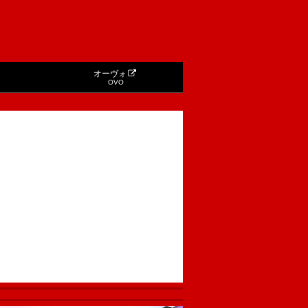
オーヴォ
OVO