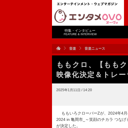
特集・インタビュー
FEATURE & INTERVIEW
音楽
音楽ニュース
ももクロ、【ももクロ
映像化決定＆トレー
2025年1月11日 / 14:20
ももいろクローバーZが、2024年4
2024 in 亀岡市_～笑顔のチカラ つなげる
が決定した。