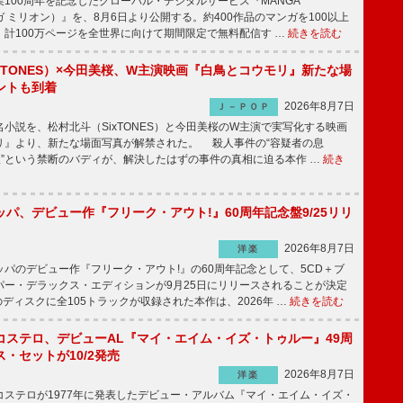
100周年を記念したグローバル・デジタルサービス『MANGA
マンガ ミリオン）』を、8月6日より公開する。約400作品のマンガを100以上
、計100万ページを全世界に向けて期間限定で無料配信す …
続きを読む
xTONES）×今田美桜、W主演映画『白鳥とコウモリ』新たな場
ントも到着
2026年8月7日
Ｊ－ＰＯＰ
説を、松村北斗（SixTONES）と今田美桜のW主演で実写化する映画
リ』より、新たな場面写真が解禁された。 殺人事件の“容疑者の息
娘”という禁断のバディが、解決したはずの事件の真相に迫る本作 …
続き
パ、デビュー作『フリーク・アウト!』60周年記念盤9/25リリ
2026年8月7日
洋楽
パのデビュー作『フリーク・アウト!』の60周年記念として、5CD＋ブ
パー・デラックス・エディションが9月25日にリリースされることが決定
ディスクに全105トラックが収録された本作は、2026年 …
続きを読む
コステロ、デビューAL『マイ・エイム・イズ・トゥルー』49周
・セットが10/2発売
2026年8月7日
洋楽
ステロが1977年に発表したデビュー・アルバム『マイ・エイム・イズ・