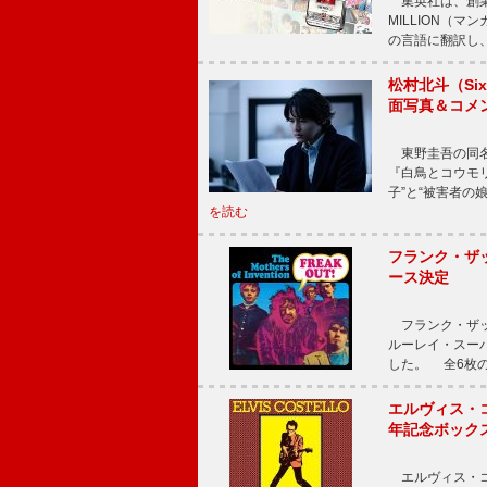
集英社は、創業
MILLION（
の言語に翻訳し
松村北斗（Si
面写真＆コメ
東野圭吾の同名小
『白鳥とコウモ
子”と“被害者の
を読む
フランク・ザッ
ース決定
フランク・ザッ
ルーレイ・スー
した。 全6枚の
エルヴィス・
年記念ボックス
エルヴィス・コ