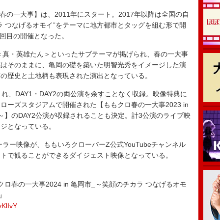
の一大事】は、2011年にスタート。2017年以降は全国の自
ラ つなげるオモイ”をテーマに地方都市とタッグを組む形で開
6回目の開催となった。
2＜真・英雄たん＞といったサブテーマが掲げられ、春の一大事
感はそのままに、亀岡の礎を築いた明智光秀をイメージした演
市の歴史と土地柄も表現された演出となっている。
売され、DAY1・DAY2の両公演を余すことなく収録。映像特典に
運ローズスタジアムで開催された【ももクロ春の一大事2023 in
～】のDAY2公演が収録されることも決定。計3公演のライブ映
ージとなっている。
ー映像が、ももいろクローバーZ公式YouTubeチャンネル
ストで観ることができるダイジェスト映像となっている。
ももクロ春の一大事2024 in 亀岡市_～笑顔のチカラ つなげるオモ
r』
vKlIvY