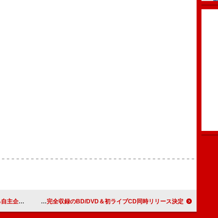
ゲスト出演決定
大原櫻子、10周年記念ツアーFINAL完全収録のBD/DVD＆初ライブCD同時リリース決定