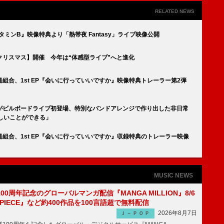
RELATED NEWS
ミンB』映像特典より「熱帯夜 Fantasy」ライブ映像公開
リスマス】開催 今年は“体感型ライブ”へと進化
組合、1st EP『会いに行っていいですか』映像特典トレーラー第2弾
がビルボードライブ初登場、特別なバンドアレンジで作り出した非日常
しいことができる」
組合、1st EP『会いに行っていいですか』収録特典のトレーラー映像
MUSIC NEWS
00周年記念のグローバルマンガ配信『MANGA MILLION』8/6
 PIECE』など約400作品を100言語超で無料配信
2026年8月7日
Ｊ－ＰＯＰ