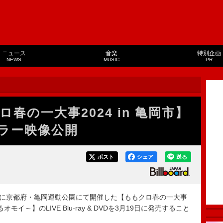
ニュース
音楽
特別企画
NEWS
MUSIC
PR
春の一大事2024 in 亀岡市】
ラー映像公開
ポスト
シェア
送る
月に京都府・亀岡運動公園にて開催した【ももクロ春の一大事
オモイ～】のLIVE Blu-ray & DVDを3月19日に発売すること