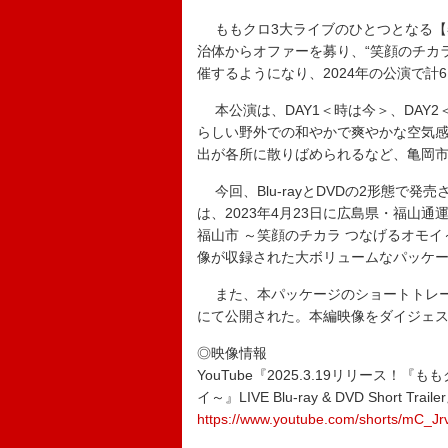
ももクロ3大ライブのひとつとなる【春
治体からオファーを募り、“笑顔のチカ
催するようになり、2024年の公演で計
本公演は、DAY1＜時は今＞、DAY
らしい野外での和やかで爽やかな空気
出が各所に散りばめられるなど、亀岡
今回、Blu-rayとDVDの2形態で発
は、2023年4月23日に広島県・福山通
福山市 ～笑顔のチカラ つなげるオモイ
像が収録された大ボリュームなパッケ
また、本パッケージのショートトレーラ
にて公開された。本編映像をダイジェ
◎映像情報
YouTube『2025.3.19リリース！『
イ～』LIVE Blu-ray & DVD Short Traile
https://www.youtube.com/shorts/mC_Jr