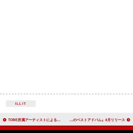
ILLIT
TOBE所属アーティストによる【to HEROes ～TOBE 2nd Super Live～】開催決定
Ado、“全部、勝負曲。”『Adoのベストアドバム』4月リリース