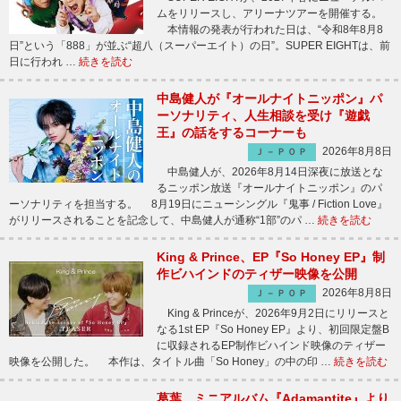
ムをリリースし、アリーナツアーを開催する。
本情報の発表が行われた日は、“令和8年8月8
日”という「888」が並ぶ“超八（スーパーエイト）の日”。SUPER EIGHTは、前
日に行われ …
続きを読む
中島健人が『オールナイトニッポン』パ
ーソナリティ、人生相談を受け『遊戯
王』の話をするコーナーも
2026年8月8日
Ｊ－ＰＯＰ
中島健人が、2026年8月14日深夜に放送とな
るニッポン放送『オールナイトニッポン』のパ
ーソナリティを担当する。 8月19日にニューシングル『鬼事 / Fiction Love』
がリリースされることを記念して、中島健人が通称“1部”のパ …
続きを読む
King & Prince、EP『So Honey EP』制
作ビハインドのティザー映像を公開
2026年8月8日
Ｊ－ＰＯＰ
King & Princeが、2026年9月2日にリリースと
なる1st EP『So Honey EP』より、初回限定盤B
に収録されるEP制作ビハインド映像のティザー
映像を公開した。 本作は、タイトル曲「So Honey」の中の印 …
続きを読む
葛葉、ミニアルバム『Adamantite』より