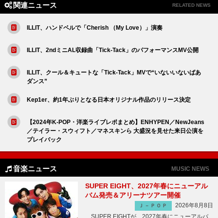
関連ニュース
RELATED NEWS
ILLIT、ハンドベルで「Cherish （My Love）」演奏
ILLIT、2ndミニAL収録曲「Tick-Tack」のパフォーマンスMV公開
ILLIT、クール＆キュートな「Tick-Tack」MVで“いないいないばあ
ダンス”
Kep1er、約1年ぶりとなる日本オリジナル作品のリリース決定
【2024年K-POP・洋楽ライブレポまとめ】ENHYPEN／NewJeans
／テイラー・スウィフト／マネスキンら 大盛況を見せた来日公演を
プレイバック
音楽ニュース
MUSIC NEWS
SUPER EIGHT、2027年春にニューアル
バム発売＆アリーナツアー開催
2026年8月8日
Ｊ－ＰＯＰ
SUPER EIGHTが、2027年春にニューアルバ