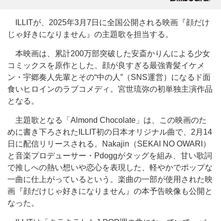
ILLITが、2025年3月7日に全国公開される映画『顔だけ
じゃ好きになりません』の主題歌を担当する。
本映画は、累計200万部突破した安斎かりんによる少女
コミックスを原作とした、顔が良すぎる最強青髪イケメ
ン・宇郷奏人先輩とその“中の人”（SNS運営）になるド面
食いヒロインのラブコメディ。宮世琉弥の初単独主演作品
となる。
主題歌となる「Almond Chocolate」は、この映画のた
めに書き下ろされたILLIT初の日本オリジナル曲で、2月14
日に配信リリースされる。Nakajin（SEKAI NO OWARI）
と音楽プロデューサー・Pdoggがタッグを組み、甘い歌詞
で推しへの熱い想いや恋心を表現した、軽やかでポップな
一曲に仕上がっているという。楽曲の一部が使用された映
画『顔だけじゃ好きになりません』の本予告映像も公開と
なった。