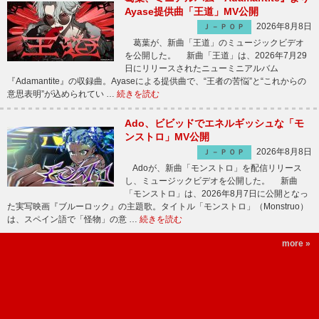
Ayase提供曲「王道」MV公開
2026年8月8日
Ｊ－ＰＯＰ
葛葉が、新曲「王道」のミュージックビデオ
を公開した。 新曲「王道」は、2026年7月29
日にリリースされたニューミニアルバム
『Adamantite』の収録曲。Ayaseによる提供曲で、“王者の苦悩”と“これからの
意思表明”が込められてい …
続きを読む
Ado、ビビッドでエネルギッシュな「モ
ンストロ」MV公開
2026年8月8日
Ｊ－ＰＯＰ
Adoが、新曲「モンストロ」を配信リリース
し、ミュージックビデオを公開した。 新曲
「モンストロ」は、2026年8月7日に公開となっ
た実写映画『ブルーロック』の主題歌。タイトル「モンストロ」（Monstruo）
は、スペイン語で「怪物」の意 …
続きを読む
more »