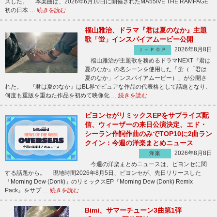
スした。 本楽曲は、2026年6月10日に開催されたMA55IVE THE RAMPAGE
初の日本 …
続きを読む
福山雅治、ドラマ『君は夏のなか』主題
歌「蛍」インスパイアムービー公開
2026年8月8日
Ｊ－ＰＯＰ
福山雅治が主題歌を務めるドラマNEXT『君は
夏のなか』の名シーンを使用した「蛍（「君は
夏のなか」インスパイアムービー）」が公開さ
れた。 『君は夏のなか』はBL界でピュアな作品の代表格として話題となり、
何度も重版を重ねた作品を初めて映像化 …
続きを読む
ビヨンセがリミックスEPをサプライズ配
信、ウィーザーの来日公演決定、エド・
シーラン作詞作曲のみでTOP10に2曲ラン
クイン：今週の洋楽まとめニュース
2026年8月8日
洋楽
今週の洋楽まとめニュースは、ビヨンセに関
する話題から。 現地時間2026年8月5日、ビヨンセが、先日リリースした
「Morning Dew (Donk)」のリミックスEP『Morning Dew (Donk) Remix
Pack』をサプ …
続きを読む
Bimi、サマーチューン3曲第1弾