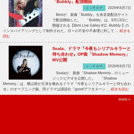
「Bubbly」配信開始
2026年8月7日
Ｊ－ＰＯＰ
Bimiが、新曲「Bubbly」を各音楽配信サイト
で配信開始した。 「Bubbly」は、9月13日に
開催される【Bimi Live Galley #11 -Bubbly-】の
インスパイアソングとして制作された。日々の不安や不条理に対して …
続きを
読む
Soala、ドラマ『今夜もシリアルキラーと
待ち合わせ』OP曲「Shadow Memory」
MV公開
2026年8月7日
Ｊ－ＰＯＰ
Soalaが、新曲「Shadow Memory」のミュー
ジックビデオを公開した。 「Shadow
Memory」は、横山裕が主演を務めるドラマ『今夜もシリアルキラーと待ち合わ
せ』のオープニング曲。同ドラマは講談社『good!アフタヌーン …
続きを読む
more »