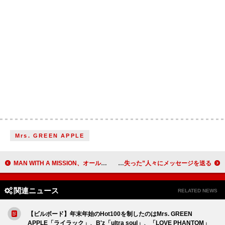
Mrs. GREEN APPLE
MAN WITH A MISSION、オール新曲編成の『XV e.p.』CD発売決定 自身初のFC限定盤も
ジョン・メイヤー、米LA山火事で“何もかも失った”人々にメッセージを送る
関連ニュース
RELATED NEWS
【ビルボード】年末年始のHot100を制したのはMrs. GREEN
APPLE「ライラック」、B'z「ultra soul」、「LOVE PHANTOM」