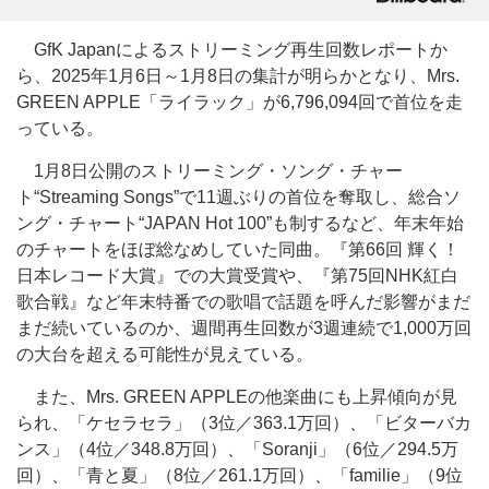
GfK Japanによるストリーミング再生回数レポートか
ら、2025年1月6日～1月8日の集計が明らかとなり、Mrs.
GREEN APPLE「ライラック」が6,796,094回で首位を走
っている。
1月8日公開のストリーミング・ソング・チャー
ト“Streaming Songs”で11週ぶりの首位を奪取し、総合ソ
ング・チャート“JAPAN Hot 100”も制するなど、年末年始
のチャートをほぼ総なめしていた同曲。『第66回 輝く！
日本レコード大賞』での大賞受賞や、『第75回NHK紅白
歌合戦』など年末特番での歌唱で話題を呼んだ影響がまだ
まだ続いているのか、週間再生回数が3週連続で1,000万回
の大台を超える可能性が見えている。
また、Mrs. GREEN APPLEの他楽曲にも上昇傾向が見
られ、「ケセラセラ」（3位／363.1万回）、「ビターバカ
ンス」（4位／348.8万回）、「Soranji」（6位／294.5万
回）、「青と夏」（8位／261.1万回）、「familie」（9位