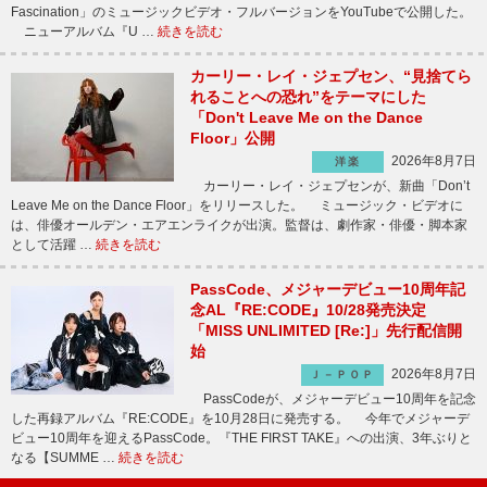
Fascination」のミュージックビデオ・フルバージョンをYouTubeで公開した。
ニューアルバム『U …
続きを読む
カーリー・レイ・ジェプセン、“見捨てら
れることへの恐れ”をテーマにした
「Don't Leave Me on the Dance
Floor」公開
2026年8月7日
洋楽
カーリー・レイ・ジェプセンが、新曲「Don’t
Leave Me on the Dance Floor」をリリースした。 ミュージック・ビデオに
は、俳優オールデン・エアエンライクが出演。監督は、劇作家・俳優・脚本家
として活躍 …
続きを読む
PassCode、メジャーデビュー10周年記
念AL『RE:CODE』10/28発売決定
「MISS UNLIMITED [Re:]」先行配信開
始
2026年8月7日
Ｊ－ＰＯＰ
PassCodeが、メジャーデビュー10周年を記念
した再録アルバム『RE:CODE』を10月28日に発売する。 今年でメジャーデ
ビュー10周年を迎えるPassCode。『THE FIRST TAKE』への出演、3年ぶりと
なる【SUMME …
続きを読む