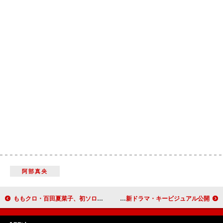
阿部真央
ももクロ・百田夏菜子、初ソロAL『ビタミンB』映像特典より「熱帯夜 Fantasy」ライブ映像公開
藤井流星（WEST.）×紺野彩夏がW主演、川島如恵留（Travis Japan）共演の新ドラマ・キービジュアル公開