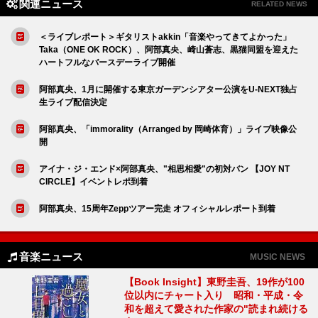
関連ニュース
RELATED NEWS
＜ライブレポート＞ギタリストakkin「音楽やってきてよかった」
Taka（ONE OK ROCK）、阿部真央、崎山蒼志、黒猫同盟を迎えた
ハートフルなバースデーライブ開催
阿部真央、1月に開催する東京ガーデンシアター公演をU-NEXT独占
生ライブ配信決定
阿部真央、「immorality（Arranged by 岡崎体育）」ライブ映像公
開
アイナ・ジ・エンド×阿部真央、"相思相愛"の初対バン 【JOY NT
CIRCLE】イベントレポ到着
阿部真央、15周年Zeppツアー完走 オフィシャルレポート到着
音楽ニュース
MUSIC NEWS
【Book Insight】東野圭吾、19作が100
位以内にチャート入り 昭和・平成・令
和を超えて愛された作家の"読まれ続ける