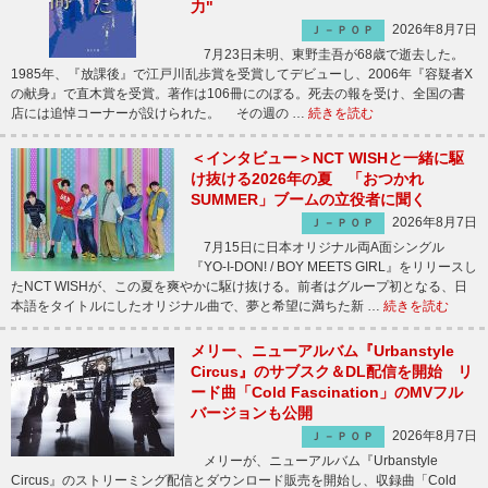
力"
2026年8月7日
Ｊ－ＰＯＰ
7月23日未明、東野圭吾が68歳で逝去した。
1985年、『放課後』で江戸川乱歩賞を受賞してデビューし、2006年『容疑者X
の献身』で直木賞を受賞。著作は106冊にのぼる。死去の報を受け、全国の書
店には追悼コーナーが設けられた。 その週の …
続きを読む
＜インタビュー＞NCT WISHと一緒に駆
け抜ける2026年の夏 「おつかれ
SUMMER」ブームの立役者に聞く
2026年8月7日
Ｊ－ＰＯＰ
7月15日に日本オリジナル両A面シングル
『YO-I-DON! / BOY MEETS GIRL』をリリースし
たNCT WISHが、この夏を爽やかに駆け抜ける。前者はグループ初となる、日
本語をタイトルにしたオリジナル曲で、夢と希望に満ちた新 …
続きを読む
メリー、ニューアルバム『Urbanstyle
Circus』のサブスク＆DL配信を開始 リ
ード曲「Cold Fascination」のMVフル
バージョンも公開
2026年8月7日
Ｊ－ＰＯＰ
メリーが、ニューアルバム『Urbanstyle
Circus』のストリーミング配信とダウンロード販売を開始し、収録曲「Cold