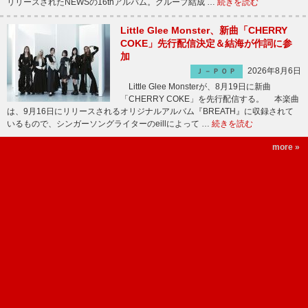
リリースされたNEWSの16thアルバム。グループ結成 …
続きを読む
Little Glee Monster、新曲「CHERRY
COKE」先行配信決定＆結海が作詞に参
加
2026年8月6日
Ｊ－ＰＯＰ
Little Glee Monsterが、8月19日に新曲
「CHERRY COKE」を先行配信する。 本楽曲
は、9月16日にリリースされるオリジナルアルバム『BREATH』に収録されて
いるもので、シンガーソングライターのeillによって …
続きを読む
more »