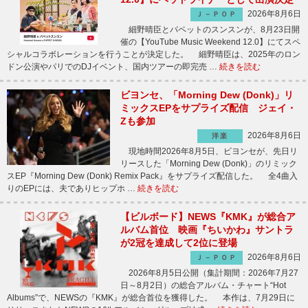
2026年8月6日
Ｊ－ＰＯＰ
細野晴臣とパペットのスンスンが、8月23日開
催の【YouTube Music Weekend 12.0】にてスペ
シャルコラボレーションを行うことが決定した。 細野晴臣は、2025年のロン
ドン公演やパリでのDJイベント、国内ツアーの即完売 …
続きを読む
ビヨンセ、「Morning Dew (Donk)」リ
ミックスEPをサプライズ配信 ジェイ・
Zも参加
2026年8月6日
洋楽
現地時間2026年8月5日、ビヨンセが、先日リ
リースした「Morning Dew (Donk)」のリミック
スEP『Morning Dew (Donk) Remix Pack』をサプライズ配信した。 全4曲入
りのEPには、夫でありヒップホ …
続きを読む
【ビルボード】NEWS『KMK』が総合ア
ルバム首位 映画『ちいかわ』サントラ
が2冠を達成して2位に登場
2026年8月6日
Ｊ－ＰＯＰ
2026年8月5日公開（集計期間：2026年7月27
日～8月2日）の総合アルバム・チャート“Hot
Albums”で、NEWSの『KMK』が総合首位を獲得した。 本作は、7月29日に