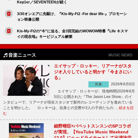
Kep1er／SEVENTEENが続く
3/30オンエアに先駆け、『Kis-My-Ft2 -For dear life-』プロモーシ
ョン映像公開
Kis-My-Ft2の“今”に迫る、全3回完結のWOWOW特番『Life キスマ
イの現在地』キービジュアル解禁
音楽ニュース
MUSIC NEWS
エイサップ・ロッキー、リアーナがスタ
ジオ入りしていると明かす「今まさにい
る」
2026年8月6日
洋楽
エイサップ・ロッキーが、現地時間2026年8月
5日に公開された『The Jason Lee Show』のイ
ンタビューで、リアーナが現在スタジオで新作のレコーディングを進めている
ことを明かした。 ロッキーは、自身との交際や3人の子供たちの …
続きを読
む
細野晴臣×パペットスンスンのSPコラボ
が実現、【YouTube Music Weekend
12.0】にヘッドライナーとして出演決定