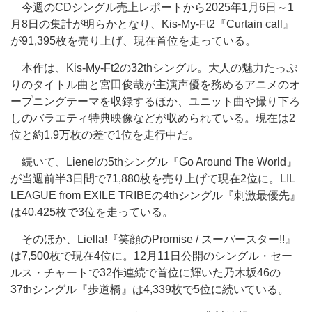
今週のCDシングル売上レポートから2025年1月6日～1
月8日の集計が明らかとなり、Kis-My-Ft2『Curtain call』
が91,395枚を売り上げ、現在首位を走っている。
本作は、Kis-My-Ft2の32thシングル。大人の魅力たっぷ
りのタイトル曲と宮田俊哉が主演声優を務めるアニメのオ
ープニングテーマを収録するほか、ユニット曲や撮り下ろ
しのバラエティ特典映像などが収められている。現在は2
位と約1.9万枚の差で1位を走行中だ。
続いて、Lienelの5thシングル『Go Around The World』
が当週前半3日間で71,880枚を売り上げて現在2位に。LIL
LEAGUE from EXILE TRIBEの4thシングル『刺激最優先』
は40,425枚で3位を走っている。
そのほか、Liella!『笑顔のPromise / スーパースター!!』
は7,500枚で現在4位に。12月11日公開のシングル・セー
ルス・チャートで32作連続で首位に輝いた乃木坂46の
37thシングル『歩道橋』は4,339枚で5位に続いている。