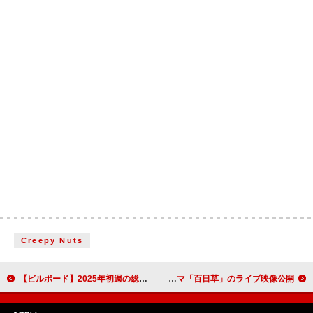
Creepy Nuts
【ビルボード】2025年初週の総合アルバムはMrs. GREEN APPLEが1、2位を制覇 Vaundyも2作品チャートイン
CENT（セントチヒロ・チッチ）、アニメ『RINGING FATE』EDテーマ「百日草」のライブ映像公開