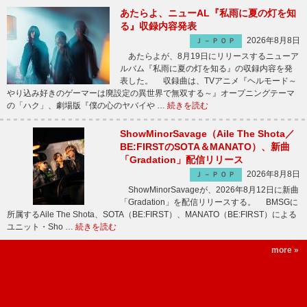
あたらよ、ニューAL『私雨に夏の灯を知
る』収録内容発表
2026年8月8日
Ｊ－ＰＯＰ
あたらよが、8月19日にリリースするニューア
ルバム『私雨に夏の灯を知る』の収録内容を発
表した。 収録曲は、TVアニメ『ヘルモード～
やり込み好きのゲーマーは廃設定の異世界で無双する～』オープニングテーマ
の「ハク」、劇場版『僕の心のヤバイや …
続きを読む
ShowMinorSavage（Aile The Shota／
BE:FIRSTのSOTA＆MANATO）、新曲
「Gradation」配信リリース
2026年8月8日
Ｊ－ＰＯＰ
ShowMinorSavageが、2026年8月12日に新曲
「Gradation」を配信リリースする。 BMSGに
所属するAile The Shota、SOTA（BE:FIRST）、MANATO（BE:FIRST）による
ユニット・Sho …
続きを読む
more »