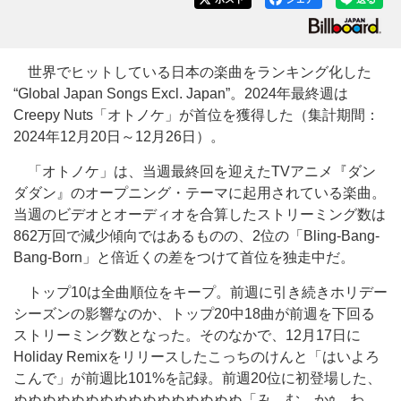
世界でヒットしている日本の楽曲をランキング化した
“Global Japan Songs Excl. Japan”。2024年最終週は
Creepy Nuts「オトノケ」が首位を獲得した（集計期間：
2024年12月20日～12月26日）。
「オトノケ」は、当週最終回を迎えたTVアニメ『ダン
ダダン』のオープニング・テーマに起用されている楽曲。
当週のビデオとオーディオを合算したストリーミング数は
862万回で減少傾向ではあるものの、2位の「Bling-Bang-
Bang-Born」と倍近くの差をつけて首位を独走中だ。
トップ10は全曲順位をキープ。前週に引き続きホリデー
シーズンの影響なのか、トップ20中18曲が前週を下回る
ストリーミング数となった。そのなかで、12月17日に
Holiday Remixをリリースしたこっちのけんと「はいよろ
こんで」が前週比101%を記録。前週20位に初登場した、
ぬぬぬぬぬぬぬぬぬぬぬぬぬぬぬぬ「み む かｩ わ