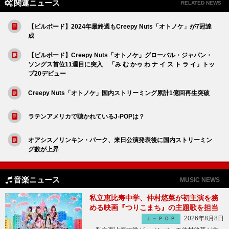
関連ニュース
RELATED NEWS
【ビルボード】2024年最終週もCreepy Nuts「オトノケ」が7冠達
成
【ビルボード】Creepy Nuts「オトノケ」グローバル・ジャパン・
ソングス首位11週目に突入 「み む かゥ わ ナ イ ス ト ラ イ」トッ
プ20デビュー
Creepy Nuts「オトノケ」国内ストリーミング累計1億回再生突破
ラテンアメリカで聴かれているJ-POPは？
オアシス／リンキン・パーク、来日公演発表後に国内ストリーミン
グ数が上昇
音楽ニュース
MUSIC NEWS
私立恵比寿中学、仲村悠菜が初主演を務
める映画『つりこまち』の主題歌を担当
2026年8月8日
Ｊ－ＰＯＰ