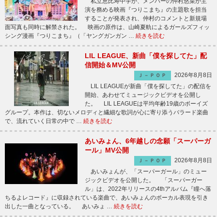
私立恵比寿中学が、メンバーの仲村悠菜が主
演を務める映画『つりこまち』の主題歌を担当
することが発表され、仲村のコメントと新規場
面写真も同時に解禁された。 映画の原作は、山崎夏軌によるガールズフィッ
シング漫画『つりこまち』（「ヤングガンガン …
続きを読む
LIL LEAGUE、新曲「僕を探してた」配
信開始＆MV公開
2026年8月8日
Ｊ－ＰＯＰ
LIL LEAGUEが新曲「僕を探してた」の配信を
開始、あわせてミュージックビデオを公開し
た。 LIL LEAGUEは平均年齢19歳のボーイズ
グループ。本作は、切ないメロディと繊細な歌詞が心に寄り添うバラード楽曲
で、流れていく日常の中で …
続きを読む
あいみょん、6年越しの念願「スーパーガ
ール」MV公開
2026年8月8日
Ｊ－ＰＯＰ
あいみょんが、「スーパーガール」のミュー
ジックビデオを公開した。 「スーパーガー
ル」は、2022年リリースの4thアルバム『瞳へ落
ちるよレコード』に収録されている楽曲で、あいみょんのボーカル表現を引き
出した一曲となっている。 あいみょ …
続きを読む