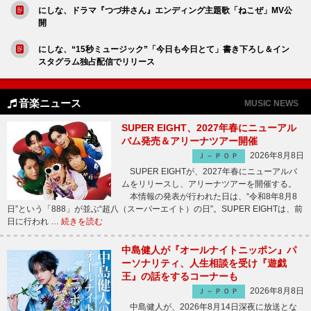
にしな、ドラマ『つづ井さん』エンディング主題歌「ねこぜ」MV公
開
にしな、“15秒ミュージック”「今日も今日とて」書き下ろし＆イン
スタグラム独占配信でリリース
音楽ニュース
MUSIC NEWS
SUPER EIGHT、2027年春にニューアル
バム発売＆アリーナツアー開催
2026年8月8日
Ｊ－ＰＯＰ
SUPER EIGHTが、2027年春にニューアルバ
ムをリリースし、アリーナツアーを開催する。
本情報の発表が行われた日は、“令和8年8月8
日”という「888」が並ぶ“超八（スーパーエイト）の日”。SUPER EIGHTは、前
日に行われ …
続きを読む
中島健人が『オールナイトニッポン』パ
ーソナリティ、人生相談を受け『遊戯
王』の話をするコーナーも
2026年8月8日
Ｊ－ＰＯＰ
中島健人が、2026年8月14日深夜に放送とな