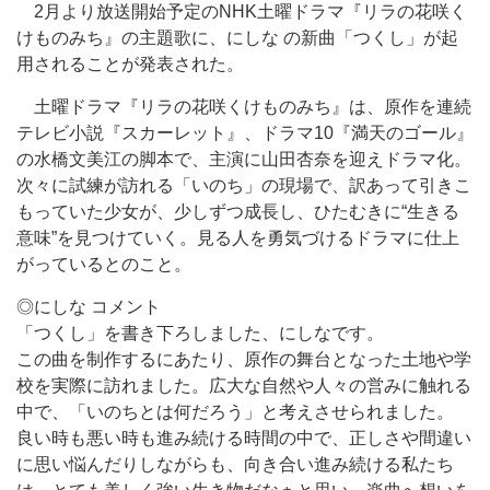
2月より放送開始予定のNHK土曜ドラマ『リラの花咲く
けものみち』の主題歌に、にしな の新曲「つくし」が起
用されることが発表された。
土曜ドラマ『リラの花咲くけものみち』は、原作を連続
テレビ小説『スカーレット』、ドラマ10『満天のゴール』
の水橋文美江の脚本で、主演に山田杏奈を迎えドラマ化。
次々に試練が訪れる「いのち」の現場で、訳あって引きこ
もっていた少女が、少しずつ成長し、ひたむきに“生きる
意味”を見つけていく。見る人を勇気づけるドラマに仕上
がっているとのこと。
◎にしな コメント
「つくし」を書き下ろしました、にしなです。
この曲を制作するにあたり、原作の舞台となった土地や学
校を実際に訪れました。広大な自然や人々の営みに触れる
中で、「いのちとは何だろう」と考えさせられました。
良い時も悪い時も進み続ける時間の中で、正しさや間違い
に思い悩んだりしながらも、向き合い進み続ける私たち