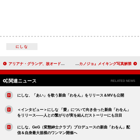
にしな
アリアナ・グランデ、故オードリー・ヘップバーンの伝記映画は“完璧”でなければならないと語る
中島健人が主演＆miletがヒロイン役、映画『知らないカノジョ』メイキング写真解禁
関連ニュース
RELATED NEWS
にしな、「あい」を歌う新曲「わをん」をリリース＆MVも公開
＜インタビュー＞にしな 「愛」について向き合った新曲「わをん」
をリリース――人との繋がりが実を結んだストーリーにも注目
にしな、GeG（変態紳士クラブ）プロデュースの新曲「わをん」配
信＆自身最大規模のワンマン開催へ