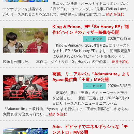
るニッポン放送『オールナイトニッポン』のパ
ーソナリティを担当する。 8月19日にニューシングル『鬼事 / Fiction Love』
がリリースされることを記念して、中島健人が通称“1部”のパ …
続きを読む
King & Prince、EP『So Honey EP』制
作ビハインドのティザー映像を公開
2026年8月8日
Ｊ－ＰＯＰ
King & Princeが、2026年9月2日にリリースと
なる1st EP『So Honey EP』より、初回限定盤B
に収録されるEP制作ビハインド映像のティザー
映像を公開した。 本作は、タイトル曲「So Honey」の中の印 …
続きを読む
葛葉、ミニアルバム『Adamantite』より
Ayase提供曲「王道」MV公開
2026年8月8日
Ｊ－ＰＯＰ
葛葉が、新曲「王道」のミュージックビデオ
を公開した。 新曲「王道」は、2026年7月29
日にリリースされたニューミニアルバム
『Adamantite』の収録曲。Ayaseによる提供曲で、“王者の苦悩”と“これからの
意思表明”が込められてい …
続きを読む
Ado、ビビッドでエネルギッシュな「モ
ンストロ」MV公開