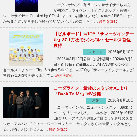
テクノポップ・有機・シンセサイザーちゃん
が初のクラブイベント【テクノポップ・有機・
シンセサイザー Curated by CDs & nyalra】を開いたのが、今年の3月6日。それ
からまだ約3か月半しか経っていないというのに、もう …
続きを読む
【ビルボード】≒JOY『サマーツインテー
ル』37.1万枚でシングル・セールス首位
獲得
2026年8月10日
Ｊ－ＰＯＰ
2026年8月12日公開（集計期間：2026年8月3
日～8月9日）のBillboard JAPAN週間シングル・
セールス・チャート“Top Singles Sales”で、≒JOYの『サマーツインテール』が
初週371,043枚を売り上げて …
続きを読む
コーダライン、最後のスタジオALより
「Back To Me」MV公開
2026年8月10日
洋楽
コーダラインが、ニュー・シングル「Back To
Me」をリリースした。 本作は、2026年10月2
日にリリースされる通算5作目にして最後のスタ
ジオ・アルバム『ウィー・ワー・オンリー・ヤング』からの最新シングルとな
る。現在、バンドはフェ …
続きを読む