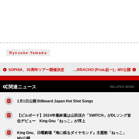
Ryosuke Yamada
SOPHIA、30周年ツアー開催決定
どんぐりず×NAGAN SERVERによる新プロジェクト"豊と良治"、ニューSG「BORRACHO (Prod.起一)」MV公開
関連ニュース
RELATED NEWS
1月1日公開 Billboard Japan Hot Shot Songs
【ビルボード】2024年最終週は山田涼介「SWITCH」がDLソング首
位デビュー King Gnu「ねっこ」が浮上
King Gnu、日曜劇場『海に眠るダイヤモンド』主題歌「ねっこ」
MV公開