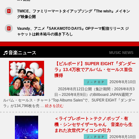
TWICE、ファミリーマートタイアップソング『The wish』メイキン
グ映像公開
Vaundy、アニメ『SAKAMOTO DAYS』OPテーマ配信リリース ジ
ャケットは鈴木祐斗の描き下ろし
音楽ニュース
MUSIC NEWS
【ビルボード】SUPER EIGHT『ダンダー
ラ』13.4万枚でアルバム・セールス首位
獲得
2026年8月10日
Ｊ－ＰＯＰ
2026年8月12日公開（集計期間：2026年8月3
日～2026年8月9日）のBillboard JAPAN週間ア
ルバム・セールス・チャート“Top Albums Sales”で、SUPER EIGHT『ダンダー
ラ』が134,796枚を売 …
続きを読む
＜ライブレポート＞テクノポップ・有
機・シンセサイザーちゃん 音楽から生
まれた次世代アイコンの引力
2026年8月10日
Ｊ－ＰＯＰ