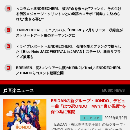
＜コラム＞.ENDRECHERI. 彼の“命を救った”ファンク、その生け
る伝説＝ジョージ・クリントンとの奇跡のコラボ「雑味」に込めら
れた“生きる喜び”
.ENDRECHERI.、ミニアルバム『END RE』2月リリース 収録曲が
ストリートアート展のテーマソングに
＜ライブレポート＞.ENDRECHERI. 会場を愛とファンクで揺らし
た【Blue Note JAZZ FESTIVAL in JAPAN】ステージ、新曲サプラ
イズ披露も
BREIMEN、初2マンツアー共演のKIRINJI／Kroi／.ENDRECHERI.
／TOMOOらコメント動画公開
音楽ニュース
MUSIC NEWS
EBiDANの新グループ・iiONDO、デビュ
ー曲「はつ恋ONDO」MVで“良い温度”を
保つ為に奮闘
2026年8月9日
Ｊ－ＰＯＰ
EBiDAN（恵比寿学園男子部）の新グループ・
iiONDO（読み：イイオンド）が、デビュー曲