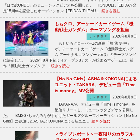
「はつ恋ONDO」のミュージックビデオを公開した。 iiONDOは、EBiDAN発
足15周年を記念したオーディション【EBiDAN THE AU …
続きを読む
ももクロ、アーケードカードゲーム『機
動戦士ガンダム』テーマソングを担当
2026年8月9日
Ｊ－ＰＯＰ
ももいろクローバーZの新曲「無 我 夢 中」
が、アーケードカードゲーム『機動戦士ガンダ
ム アーセナルコマンダー ver.β』のテーマソング
に決定した。 2026年8月下旬よりオープンβテストが始まる本ゲームは、前
作『機動戦士ガンダム ア …
続きを読む
【No No Girls】ASHA＆KOKONAによる
ユニット・TAKARA、デビュー曲「Time
is money」MV公開
2026年8月9日
Ｊ－ＰＯＰ
TAKARAが、デビュー曲「Time is money」を
配信リリースし、ミュージックビデオを公開し
た。 BMSG×ちゃんみなが手がけたガールズグループオーディション【No No
Girls】に参加したASHAとKOKONAによる新ユニ …
続きを読む
＜ライブレポート＞一夜限りのカラフル