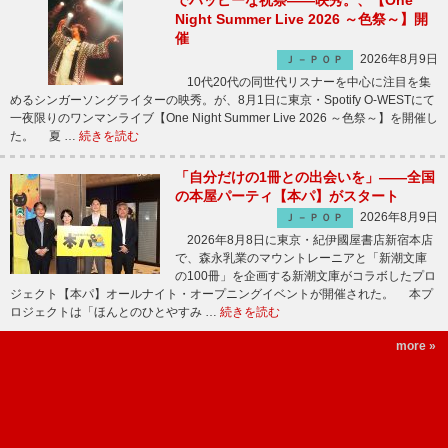
でハッピーな祝祭――映秀。、【One
Night Summer Live 2026 ～色祭～】開
催
2026年8月9日
Ｊ－ＰＯＰ
10代20代の同世代リスナーを中心に注目を集
めるシンガーソングライターの映秀。が、8月1日に東京・Spotify O-WESTにて
一夜限りのワンマンライブ【One Night Summer Live 2026 ～色祭～】を開催し
た。 夏 …
続きを読む
「自分だけの1冊との出会いを」――全国
の本屋パーティ【本パ】がスタート
2026年8月9日
Ｊ－ＰＯＰ
2026年8月8日に東京・紀伊國屋書店新宿本店
で、森永乳業のマウントレーニアと「新潮文庫
の100冊」を企画する新潮文庫がコラボしたプロ
ジェクト【本パ】オールナイト・オープニングイベントが開催された。 本プ
ロジェクトは「ほんとのひとやすみ …
続きを読む
more »