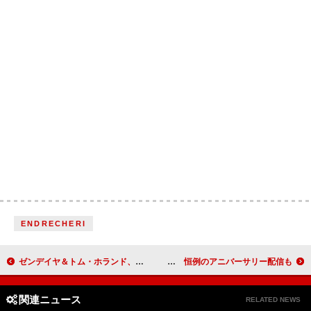
ENDRECHERI
ゼンデイヤ＆トム・ホランド、ついに婚約か
バーチャルアーティストIA生誕13周年、ONE生誕10周年を記念した展示イベントが1/27に開催 恒例のアニバーサリー配信も
関連ニュース
RELATED NEWS