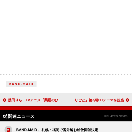
BAND-MAID
幾田りら、TVアニメ『薬屋のひとりごと』OPテーマとなる新曲「百花繚乱」配信リリース決定
平井 大、アニメ『薬屋のひとりごと』第2期EDテーマを担当
関連ニュース
RELATED NEWS
BAND-MAID 、札幌・福岡で番外編お給仕開催決定