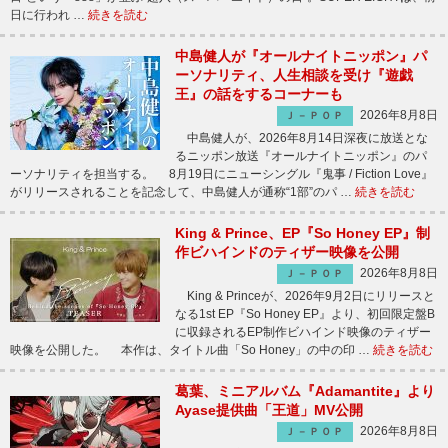
日に行われ …
続きを読む
中島健人が『オールナイトニッポン』パ
ーソナリティ、人生相談を受け『遊戯
王』の話をするコーナーも
2026年8月8日
Ｊ－ＰＯＰ
中島健人が、2026年8月14日深夜に放送とな
るニッポン放送『オールナイトニッポン』のパ
ーソナリティを担当する。 8月19日にニューシングル『鬼事 / Fiction Love』
がリリースされることを記念して、中島健人が通称“1部”のパ …
続きを読む
King & Prince、EP『So Honey EP』制
作ビハインドのティザー映像を公開
2026年8月8日
Ｊ－ＰＯＰ
King & Princeが、2026年9月2日にリリースと
なる1st EP『So Honey EP』より、初回限定盤B
に収録されるEP制作ビハインド映像のティザー
映像を公開した。 本作は、タイトル曲「So Honey」の中の印 …
続きを読む
葛葉、ミニアルバム『Adamantite』より
Ayase提供曲「王道」MV公開
2026年8月8日
Ｊ－ＰＯＰ