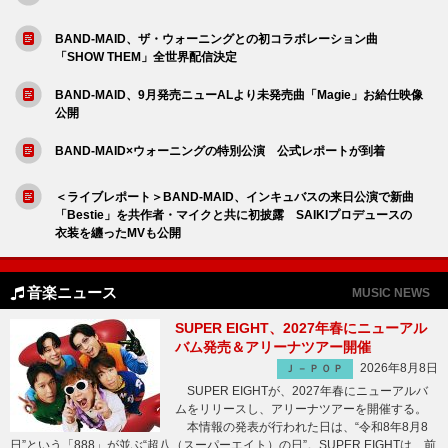
BAND-MAID、ザ・ウォーニングとの初コラボレーション曲
「SHOW THEM」全世界配信決定
BAND-MAID、9月発売ニューALより未発売曲「Magie」お給仕映像
公開
BAND-MAID×ウォーニングの特別公演 公式レポートが到着
＜ライブレポート＞BAND-MAID、インキュバスの来日公演で新曲
「Bestie」を共作者・マイクと共に初披露 SAIKIプロデュースの
衣装を纏ったMVも公開
音楽ニュース
MUSIC NEWS
SUPER EIGHT、2027年春にニューアル
バム発売＆アリーナツアー開催
2026年8月8日
Ｊ－ＰＯＰ
SUPER EIGHTが、2027年春にニューアルバ
ムをリリースし、アリーナツアーを開催する。
本情報の発表が行われた日は、“令和8年8月8
日”という「888」が並ぶ“超八（スーパーエイト）の日”。SUPER EIGHTは、前