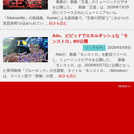
葛葉が、新曲「王道」のミュージックビデオ
を公開した。 新曲「王道」は、2026年7月29
日にリリースされたニューミニアルバム
『Adamantite』の収録曲。Ayaseによる提供曲で、“王者の苦悩”と“これからの
意思表明”が込められてい …
続きを読む
Ado、ビビッドでエネルギッシュな「モ
ンストロ」MV公開
2026年8月8日
Ｊ－ＰＯＰ
Adoが、新曲「モンストロ」を配信リリース
し、ミュージックビデオを公開した。 新曲
「モンストロ」は、2026年8月7日に公開となっ
た実写映画『ブルーロック』の主題歌。タイトル「モンストロ」（Monstruo）
は、スペイン語で「怪物」の意 …
続きを読む
more »