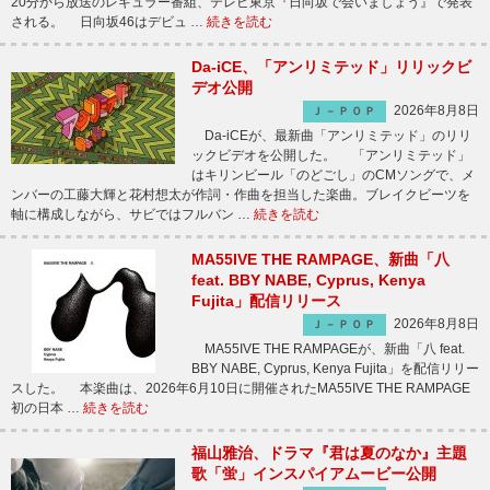
20分から放送のレギュラー番組、テレビ東京『日向坂で会いましょう』で発表
される。 日向坂46はデビュ …
続きを読む
Da-iCE、「アンリミテッド」リリックビ
デオ公開
2026年8月8日
Ｊ－ＰＯＰ
Da-iCEが、最新曲「アンリミテッド」のリリ
ックビデオを公開した。 「アンリミテッド」
はキリンビール「のどごし」のCMソングで、メ
ンバーの工藤大輝と花村想太が作詞・作曲を担当した楽曲。ブレイクビーツを
軸に構成しながら、サビではフルバン …
続きを読む
MA55IVE THE RAMPAGE、新曲「八
feat. BBY NABE, Cyprus, Kenya
Fujita」配信リリース
2026年8月8日
Ｊ－ＰＯＰ
MA55IVE THE RAMPAGEが、新曲「八 feat.
BBY NABE, Cyprus, Kenya Fujita」を配信リリー
スした。 本楽曲は、2026年6月10日に開催されたMA55IVE THE RAMPAGE
初の日本 …
続きを読む
福山雅治、ドラマ『君は夏のなか』主題
歌「蛍」インスパイアムービー公開