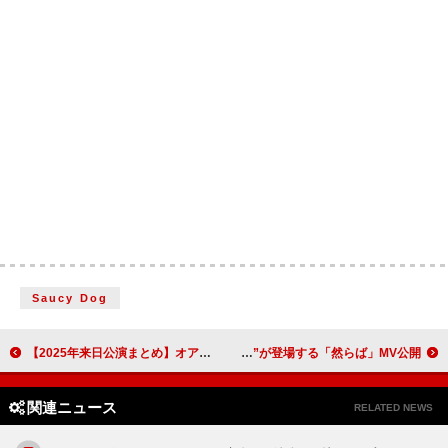
Saucy Dog
【2025年来日公演まとめ】オアシス／リンキン・パーク／ベンソン・ブーン／Kep1erら 注目の来日公演をピックアップ
マカロニえんぴつ、“学生時代のバンドメンバー”が登場する「然らば」MV公開
関連ニュース
RELATED NEWS