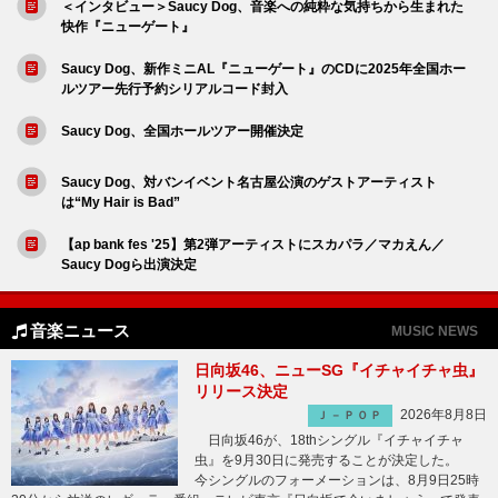
＜インタビュー＞Saucy Dog、音楽への純粋な気持ちから生まれた
快作『ニューゲート』
Saucy Dog、新作ミニAL『ニューゲート』のCDに2025年全国ホー
ルツアー先行予約シリアルコード封入
Saucy Dog、全国ホールツアー開催決定
Saucy Dog、対バンイベント名古屋公演のゲストアーティスト
は“My Hair is Bad”
【ap bank fes '25】第2弾アーティストにスカパラ／マカえん／
Saucy Dogら出演決定
音楽ニュース
MUSIC NEWS
日向坂46、ニューSG『イチャイチャ虫』
リリース決定
2026年8月8日
Ｊ－ＰＯＰ
日向坂46が、18thシングル『イチャイチャ
虫』を9月30日に発売することが決定した。
今シングルのフォーメーションは、8月9日25時