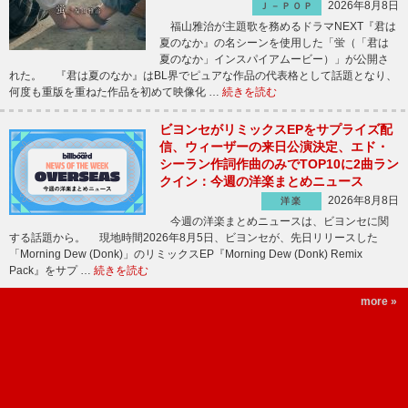
2026年8月8日
Ｊ－ＰＯＰ
福山雅治が主題歌を務めるドラマNEXT『君は
夏のなか』の名シーンを使用した「蛍（「君は
夏のなか」インスパイアムービー）」が公開さ
れた。 『君は夏のなか』はBL界でピュアな作品の代表格として話題となり、
何度も重版を重ねた作品を初めて映像化 …
続きを読む
ビヨンセがリミックスEPをサプライズ配
信、ウィーザーの来日公演決定、エド・
シーラン作詞作曲のみでTOP10に2曲ラン
クイン：今週の洋楽まとめニュース
2026年8月8日
洋楽
今週の洋楽まとめニュースは、ビヨンセに関
する話題から。 現地時間2026年8月5日、ビヨンセが、先日リリースした
「Morning Dew (Donk)」のリミックスEP『Morning Dew (Donk) Remix
Pack』をサプ …
続きを読む
more »