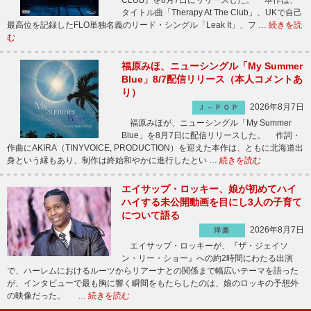
CLUB』を8月7日にリリースした。 本作は、
タイトル曲「Therapy At The Club」、UKで自己
最高位を記録したFLO単独名義のリード・シングル「Leak It」、フ …
続きを読
む
福原みほ、ニューシングル「My Summer
Blue」8/7配信リリース（本人コメントあ
り）
2026年8月7日
Ｊ－ＰＯＰ
福原みほが、ニューシングル「My Summer
Blue」を8月7日に配信リリースした。 作詞・
作曲にAKIRA（TINYVOICE, PRODUCTION）を迎えた本作は、ともに北海道出
身という縁もあり、制作は終始和やかに進行したとい …
続きを読む
エイサップ・ロッキー、娘が初めてハイ
ハイする未公開動画を目にし3人の子育て
について語る
2026年8月7日
洋楽
エイサップ・ロッキーが、『ザ・ジェイソ
ン・リー・ショー』への約2時間にわたる出演
で、ハーレムにおけるルーツからリアーナとの関係まで幅広いテーマを語った
が、インタビューで最も胸に響く瞬間をもたらしたのは、娘のロッキの予想外
の映像だった。 …
続きを読む