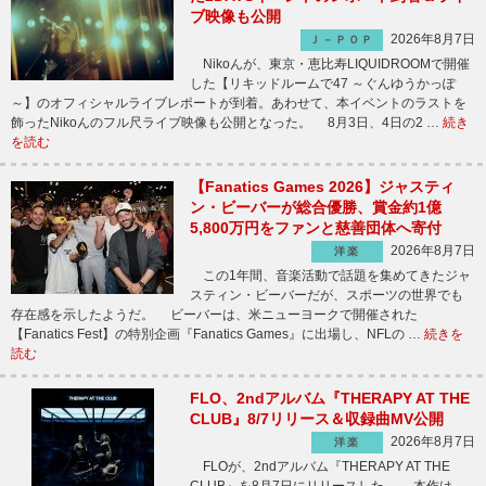
ブ映像も公開
2026年8月7日
Ｊ－ＰＯＰ
Nikoんが、東京・恵比寿LIQUIDROOMで開催
した【リキッドルームで47 ～ぐんゆうかっぽ
～】のオフィシャルライブレポートが到着。あわせて、本イベントのラストを
飾ったNikoんのフル尺ライブ映像も公開となった。 8月3日、4日の2 …
続き
を読む
【Fanatics Games 2026】ジャスティ
ン・ビーバーが総合優勝、賞金約1億
5,800万円をファンと慈善団体へ寄付
2026年8月7日
洋楽
この1年間、音楽活動で話題を集めてきたジャ
スティン・ビーバーだが、スポーツの世界でも
存在感を示したようだ。 ビーバーは、米ニューヨークで開催された
【Fanatics Fest】の特別企画『Fanatics Games』に出場し、NFLの …
続きを
読む
FLO、2ndアルバム『THERAPY AT THE
CLUB』8/7リリース＆収録曲MV公開
2026年8月7日
洋楽
FLOが、2ndアルバム『THERAPY AT THE