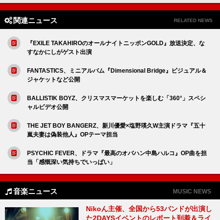
関連ニュース
RELATED NEWS
『EXILE TAKAHIROのオールナイトニッポンGOLD』放送決定、な
すなかにしがゲスト出演
FANTASTICS、ミニアルバム『Dimensional Bridge』ビジュアル＆
ジャケットなど公開
BALLISTIK BOYZ、クリスマスマーケットを楽しむ「360°」スペシ
ャルビデオ公開
THE JET BOY BANGERZ、新川優愛×塩野瑛久W主演ドラマ『五十
嵐夫妻は偽装他人』OPテーマ担当
PSYCHIC FEVER、ドラマ『最高のオバハン中島ハルコ』OP曲を担
当「感慨深い気持ちでいっぱい」
音楽ニュース
MUSIC NEWS
Nikoん主催、全国から53バンドが出演し
た2DAYSイベントのレポート到着＆ライ