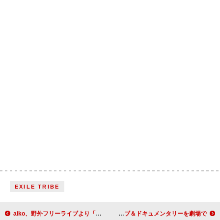
EXILE TRIBE
aiko、野外フリーライブより「星の降る日に」映像公開
YOASOBIの東京ドーム公演が映画化、ライブ＆ドキュメンタリーを劇場で