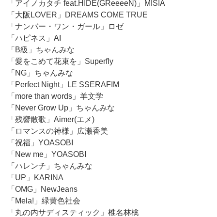
「アイノカタチ feat.HIDE(GReeeeN)」MISIA
「大阪LOVER」DREAMS COME TRUE
「ナンバー・ワン・ガール」ロゼ
「ハピネス」AI
「B級」ちゃんみな
「愛をこめて花束を」Superfly
「NG」ちゃんみな
「Perfect Night」LE SSERAFIM
「more than words」羊文学
「Never Grow Up」ちゃんみな
「残響散歌」Aimer(エメ)
「ロマンスの神様」広瀬香美
「祝福」YOASOBI
「New me」YOASOBI
「ハレンチ」ちゃんみな
「UP」KARINA
「OMG」NewJeans
「Mela!」緑黄色社会
「丸の内サディスティック」椎名林檎