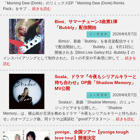
「Morning Dew (Donk)」のリミックスEP『Morning Dew (Donk) Remix
Pack』をサプ …
続きを読む
Bimi、サマーチューン3曲第1弾
「Bubbly」配信開始
2026年8月7日
Ｊ－ＰＯＰ
Bimiが、新曲「Bubbly」を各音楽配信サイト
で配信開始した。 「Bubbly」は、9月13日に
開催される【Bimi Live Galley #11 -Bubbly-】の
インスパイアソングとして制作された。日々の不安や不条理に対して …
続きを
読む
Soala、ドラマ『今夜もシリアルキラーと
待ち合わせ』OP曲「Shadow Memory」
MV公開
2026年8月7日
Ｊ－ＰＯＰ
Soalaが、新曲「Shadow Memory」のミュー
ジックビデオを公開した。 「Shadow
Memory」は、横山裕が主演を務めるドラマ『今夜もシリアルキラーと待ち合わ
せ』のオープニング曲。同ドラマは講談社『good!アフタヌーン …
続きを読む
yonige、全国ツアー【yonige tough
love tour】開催決定