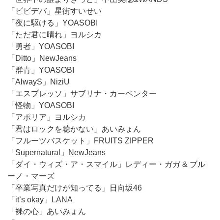
「ビビデバ」星街すいせい
「夜に駆ける」YOASOBI
「ただ君に晴れ」ヨルシカ
「勇者」YOASOBI
「Ditto」NewJeans
「群青」YOASOBI
「AlwayS」NiziU
「エスプレッソ」サブリナ・カーペンター
「怪物」YOASOBI
「アポリア」ヨルシカ
「君はロックを聴かない」あいみょん
「フルーツバスケット」FRUITS ZIPPER
「Supernatural」NewJeans
「ダイ・ウィズ・ア・スマイル」レディー・ガガ & ブル
ーノ・マーズ
「卒業写真だけが知ってる」日向坂46
「it’s okay」LANA
「裸の心」あいみょん