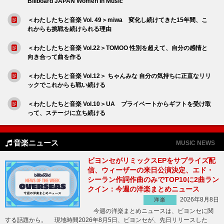
Billboard JAPAN Women In Music
＜わたしたちと音楽 Vol. 49＞miwa 変化し続けてきた15年間、こ
れからも挑戦を続けられる理由
＜わたしたちと音楽 Vol.22＞TOMOO 性別を超えて、自分の感情と
向き合って曲を作る
＜わたしたちと音楽 Vol.12＞ ちゃんみな 自分の気持ちに正直なリリ
ックでこれからも戦い続ける
＜わたしたちと音楽 Vol.10＞UA プライベートからギフトを受け取
って、ステージに立ち続ける
音楽ニュース
MUSIC NEWS
ビヨンセがリミックスEPをサプライズ配
信、ウィーザーの来日公演決定、エド・
シーラン作詞作曲のみでTOP10に2曲ラン
クイン：今週の洋楽まとめニュース
2026年8月8日
洋楽
今週の洋楽まとめニュースは、ビヨンセに関
する話題から。 現地時間2026年8月5日、ビヨンセが、先日リリースした