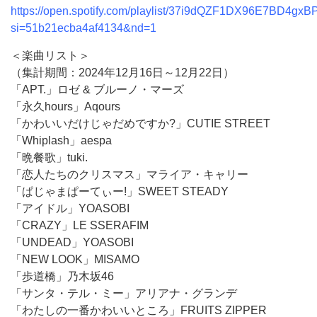
https://open.spotify.com/playlist/37i9dQZF1DX96E7BD4gxB
si=51b21ecba4af4134&nd=1
＜楽曲リスト＞
（集計期間：2024年12月16日～12月22日）
「APT.」ロゼ & ブルーノ・マーズ
「永久hours」Aqours
「かわいいだけじゃだめですか?」CUTIE STREET
「Whiplash」aespa
「晩餐歌」tuki.
「恋人たちのクリスマス」マライア・キャリー
「ぱじゃまぱーてぃー!」SWEET STEADY
「アイドル」YOASOBI
「CRAZY」LE SSERAFIM
「UNDEAD」YOASOBI
「NEW LOOK」MISAMO
「歩道橋」乃木坂46
「サンタ・テル・ミー」アリアナ・グランデ
「わたしの一番かわいいところ」FRUITS ZIPPER