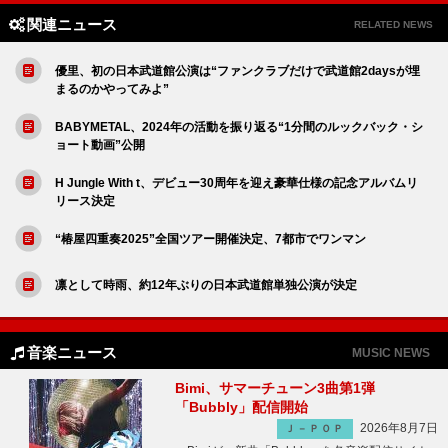
関連ニュース
RELATED NEWS
優里、初の日本武道館公演は“ファンクラブだけで武道館2daysが埋
まるのかやってみよ”
BABYMETAL、2024年の活動を振り返る“1分間のルックバック・シ
ョート動画”公開
H Jungle With t、デビュー30周年を迎え豪華仕様の記念アルバムリ
リース決定
“椿屋四重奏2025”全国ツアー開催決定、7都市でワンマン
凛として時雨、約12年ぶりの日本武道館単独公演が決定
音楽ニュース
MUSIC NEWS
Bimi、サマーチューン3曲第1弾
「Bubbly」配信開始
2026年8月7日
Ｊ－ＰＯＰ