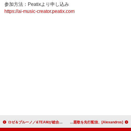
参加方法：Peatixより申し込み
https://ai-music-creator.peatix.com
ロゼ＆ブルーノ／&TEAMが総合首位、マイファス×HYDE『鬼滅』曲が1億、ベビメタ初の冠ラジオ：今週の邦楽まとめニュース
[Alexandros]、唐沢寿明の主演ドラマ『プライベートバンカー』主題歌を先行配信