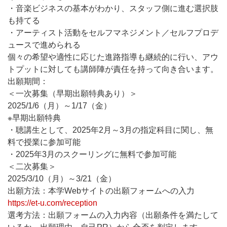
・音楽ビジネスの基本がわかり、スタッフ側に進む選択肢
も持てる
・アーティスト活動をセルフマネジメント／セルフプロデ
ュースで進められる
個々の希望や適性に応じた進路指導も継続的に行い、アウ
トプットに対しても講師陣が責任を持って向き合います。
出願期間：
＜一次募集（早期出願特典あり）＞
2025/1/6（月）～1/17（金）
※早期出願特典
・聴講生として、2025年2月～3月の指定科目に関し、無
料で授業に参加可能
・2025年3月のスクーリングに無料で参加可能
＜二次募集＞
2025/3/10（月）～3/21（金）
出願方法：本学Webサイトの出願フォームへの入力
https://et-u.com/reception
選考方法：出願フォームの入力内容（出願条件を満たして