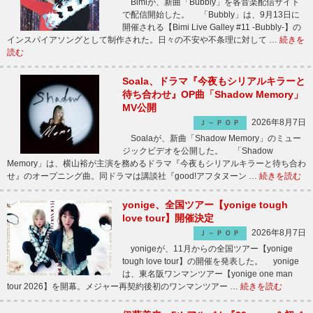
Bimiが、新曲「Bubbly」を各音楽配信サイト
で配信開始した。 「Bubbly」は、9月13日に
開催される【Bimi Live Galley #11 -Bubbly-】の
インスパイアソングとして制作された。日々の不安や不条理に対して …
続きを
読む
Soala、ドラマ『今夜もシリアルキラーと
待ち合わせ』OP曲「Shadow Memory」
MV公開
2026年8月7日
Ｊ－ＰＯＰ
Soalaが、新曲「Shadow Memory」のミュー
ジックビデオを公開した。 「Shadow
Memory」は、横山裕が主演を務めるドラマ『今夜もシリアルキラーと待ち合わ
せ』のオープニング曲。同ドラマは講談社『good!アフタヌーン …
続きを読む
yonige、全国ツアー【yonige tough
love tour】開催決定
2026年8月7日
Ｊ－ＰＯＰ
yonigeが、11月からの全国ツアー【yonige
tough love tour】の開催を発表した。 yonige
は、東名阪ワンマンツアー【yonige one man
tour 2026】を開幕。メジャー再契約後初のワンマンツアー …
続きを読む