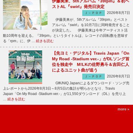
伊藤美来、5thアルバム『39rpm』＆初ベ
ストAL『swirl』発売日決定
2026年8月7日
Ｊ－ＰＯＰ
伊藤美来が、5thアルバム『39rpm』とベスト
アルバム『swirl』を10月7日に同時発売すること
が決定した。 伊藤美来は今年アーティスト活
動10周年を迎える。『39rpm』というタイトルは、レコードの回転数を意味す
る「rpm」に、伊 …
続きを読む
【先ヨミ・デジタル】Travis Japan「On
My Road -Stadium ver.-」がDLソング首
位を独走中 M!LKの佐野勇斗＆吉田仁人
によるユニット曲が追う
2026年8月7日
Ｊ－ＰＯＰ
GfK/NIQ Japanによるダウンロード・ソング売
上レポートから2026年8月3日～8月5日の集計が明らかとなり、Travis
Japan「On My Road -Stadium ver.-」が11,550ダウンロード（DL）を売り上
…
続きを読む
more »