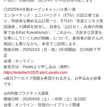
いるか、出願理由、自己PR）から合否を判定します
◎2025年4月期オープンキャンパス第一弾
エンターテック・ユニバーシティ（ETU）の設立者であ
り、学校長を務める山口哲一と、ETUの「音楽ビジネス英
語講座」の講師を担当し、自身も「山口ゼミ」出身の作曲
家であるKaz Kuwamuraが、「これから、大好きな音楽を
仕事にしていくための戦略」について、参加者の皆さんの
相談にも乗りながら、本音でご説明します。
開催日時：2025/1/13（月・祝）19:30開始 21:00終了予
定
会場：オンライン
参加方法：Peatixより申し込み（無料）
https://entertech2025-pre1.peatix.com
※後日アーカイブ視聴を希望される方も、お申込みが必要
です。
◎AI作曲プラクティス講座
開催日時：2025/4/26（土）～8/30（土）全10回
会場：オンライン・対面のハイブリッド開催