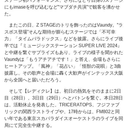
ステージ初パフォーマンス、さらになとり自身のステージ
にもimaseを呼び込むなど”マブダチ共演”で観客を沸かせ
た。
またこの日、Z STAGEのトリを飾ったのはVaundy。”ラ
スボス登場”そんな期待が膨らむステージでは「不可幸
力」「タイムパラドックス」などを披露。さらにライブ後
半では『ミュージックステーション SUPER LIVE 2024』
と中継を繋ぐサプライズもあり、ライブの様子を聞かれた
Vaundyは「もうアチアチです！」と答え、会場もさらに
ヒートアップ。「風神」「花占い」「怪獣の花唄」と3曲
披露し、その歌声と会場に轟く大歓声がインテックス大阪
から全国へと届いただろう。
そして【レディクレ】は、初日の熱気をそのままに2日
目（28日）、3日目（29日）へとバトンを繋ぐ。本日28日
は、活動休止を発表した、TRICERATOPS、フジファブ
リックの関西ラストライブや、17時からは、FM802と同
い年である東京スカパラダイスオーケストラのライブを同
局にて完全生中継する。