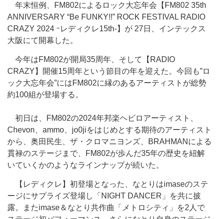
年末恒例、FM802によるロック大忘年会【FM802 35th
ANNIVERSARY “Be FUNKY!!” ROCK FESTIVAL RADIO
CRAZY 2024 ｰレディクレ15th-】が 27日、インテックス
大阪にて開幕した。
今年はFM802が開局35周年、そして【RADIO
CRAZY】開催15周年という節目の年を迎えた。今回も”ロ
ック大忘年会”にはFM802に縁のあるアーティストが総勢
約100組が登場する。
初日は、FM802の2024年邦楽ヘビロアーティスト、
Chevon、ammo、jo0jiをはじめとする期待のアーティスト
から、奥田民生、ザ・クロマニヨンズ、BRAHMANによる
貫禄のステージまで、FM802が歩んだ35年の歴史を紐解
いていくかのようなラインナップが続いた。
【レディクレ】初登場となった、なとりはimaseのステ
ージにサプライズ登場し「NIGHT DANCER」を共に披
露。またimase＆なとり共作曲「メトロシティ」を2人で