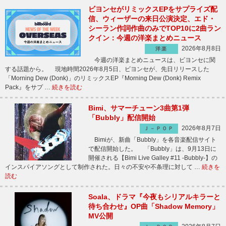
ビヨンセがリミックスEPをサプライズ配
信、ウィーザーの来日公演決定、エド・
シーラン作詞作曲のみでTOP10に2曲ラン
クイン：今週の洋楽まとめニュース
2026年8月8日
洋楽
今週の洋楽まとめニュースは、ビヨンセに関
する話題から。 現地時間2026年8月5日、ビヨンセが、先日リリースした
「Morning Dew (Donk)」のリミックスEP『Morning Dew (Donk) Remix
Pack』をサプ …
続きを読む
Bimi、サマーチューン3曲第1弾
「Bubbly」配信開始
2026年8月7日
Ｊ－ＰＯＰ
Bimiが、新曲「Bubbly」を各音楽配信サイト
で配信開始した。 「Bubbly」は、9月13日に
開催される【Bimi Live Galley #11 -Bubbly-】の
インスパイアソングとして制作された。日々の不安や不条理に対して …
続きを
読む
Soala、ドラマ『今夜もシリアルキラーと
待ち合わせ』OP曲「Shadow Memory」
MV公開