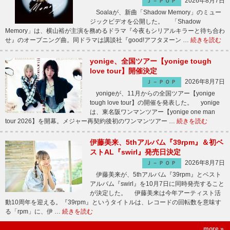
2026年8月7日
Ｊ－ＰＯＰ
Soalaが、新曲「Shadow Memory」のミュー
ジックビデオを公開した。 「Shadow
Memory」は、横山裕が主演を務めるドラマ『今夜もシリアルキラーと待ち合わ
せ』のオープニング曲。同ドラマは講談社『good!アフタヌーン …
続きを読む
yonige、全国ツアー【yonige tough
love tour】開催決定
2026年8月7日
Ｊ－ＰＯＰ
yonigeが、11月からの全国ツアー【yonige
tough love tour】の開催を発表した。 yonige
は、東名阪ワンマンツアー【yonige one man
tour 2026】を開幕。メジャー再契約後初のワンマンツアー …
続きを読む
伊藤美来、5thアルバム『39rpm』＆初ベ
ストAL『swirl』発売日決定
2026年8月7日
Ｊ－ＰＯＰ
伊藤美来が、5thアルバム『39rpm』とベスト
アルバム『swirl』を10月7日に同時発売すること
が決定した。 伊藤美来は今年アーティスト活
動10周年を迎える。『39rpm』というタイトルは、レコードの回転数を意味す
る「rpm」に、伊 …
続きを読む
more »