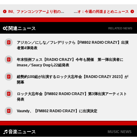
INI、ファンコンツアーより初の単独野外公演をパッケージ化
ロゼ＆ブルーノ／&TEAMが総合首位、マイファス×HYDE『鬼滅』曲が1億、ベビメタ初の冠ラジオ：今週の邦楽まとめニュース
関連ニュース
RELATED NEWS
アジカン／にしな／フレデリックら【FM802 RADIO CRAZY】出演
者第4弾発表
年末恒例フェス【RADIO CRAZY】今年も開催 第一弾出演者に
imase／Saucy Dogら22組発表
総勢約100組が出演するロック大忘年会【RADIO CRAZY 2023】が
開幕
ロック大忘年会【FM802 RADIO CRAZY】第3弾出演アーティスト
発表
Vaundy、【FM802 RADIO CRAZY】に出演決定
音楽ニュース
MUSIC NEWS