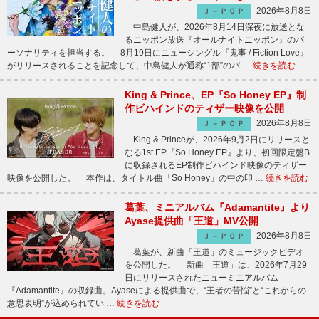
2026年8月8日
Ｊ－ＰＯＰ
中島健人が、2026年8月14日深夜に放送とな
るニッポン放送『オールナイトニッポン』のパ
ーソナリティを担当する。 8月19日にニューシングル『鬼事 / Fiction Love』
がリリースされることを記念して、中島健人が通称“1部”のパ …
続きを読む
King & Prince、EP『So Honey EP』制
作ビハインドのティザー映像を公開
2026年8月8日
Ｊ－ＰＯＰ
King & Princeが、2026年9月2日にリリースと
なる1st EP『So Honey EP』より、初回限定盤B
に収録されるEP制作ビハインド映像のティザー
映像を公開した。 本作は、タイトル曲「So Honey」の中の印 …
続きを読む
葛葉、ミニアルバム『Adamantite』より
Ayase提供曲「王道」MV公開
2026年8月8日
Ｊ－ＰＯＰ
葛葉が、新曲「王道」のミュージックビデオ
を公開した。 新曲「王道」は、2026年7月29
日にリリースされたニューミニアルバム
『Adamantite』の収録曲。Ayaseによる提供曲で、“王者の苦悩”と“これからの
意思表明”が込められてい …
続きを読む