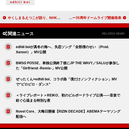
edhiii boi
やくしまるえつこが語り、NHK経済ドキュメント『欲望の資本主義』最新版が元日放送
福山雅治、年末恒例【冬の大感謝祭】でデビュー35周年ドームライブ開催発表
関連ニュース
RELATED NEWS
edhiii boiが真冬の海へ、失恋ソング「全部僕のせい （Prod.
Xansei）」MV公開
BMSG POSSE、単独公演終了後にJP THE WAVY／SALUが参加し
た「Girlfriend -Remix-」MV公開
ぜったくん×edhiii boi、コラボ曲「僕だけノンフィクション」MV
で“ピロピロ・ダンス”
＜ライブレポート＞REIKO、初のビルボードライブ公演――音楽で
紡ぐ心温まる特別な夜
Novel Core、大晦日開催【RIZIN DECADE】ABEMAテーマソング
配信へ