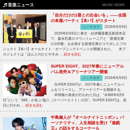
音楽ニュース
MUSIC NEWS
「自分だけの1冊との出会いを」――全国
の本屋パーティ【本パ】がスタート
2026年8月9日
Ｊ－ＰＯＰ
2026年8月8日に東京・紀伊國屋書店新宿本店
で、森永乳業のマウントレーニアと「新潮文庫
の100冊」を企画する新潮文庫がコラボしたプロ
ジェクト【本パ】オールナイト・オープニングイベントが開催された。 本プ
ロジェクトは「ほんとのひとやすみ …
続きを読む
SUPER EIGHT、2027年春にニューアル
バム発売＆アリーナツアー開催
2026年8月8日
Ｊ－ＰＯＰ
SUPER EIGHTが、2027年春にニューアルバ
ムをリリースし、アリーナツアーを開催する。
本情報の発表が行われた日は、“令和8年8月8
日”という「888」が並ぶ“超八（スーパーエイト）の日”。SUPER EIGHTは、前
日に行われ …
続きを読む
中島健人が『オールナイトニッポン』パ
ーソナリティ、人生相談を受け『遊戯
王』の話をするコーナーも