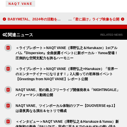
NAQT VANE
BABYMETAL、2024年の活動を振り返る“1分間のルックバック・ショート動画”公開
flumpool、15周年ツアーより「君に届け」ライブ映像を公開
関連ニュース
RELATED NEWS
＜ライブレポート＞NAQT VANE（澤野弘之＆Harukaze）1stアル
バム『Dispersion』全曲披露イベントに新ボーカル・Yunoa登場！
圧倒的な空間支配力を誇るハーモニー
＜ライブレポート＞NAQT VANE（澤野弘之×Harukaze）「世界一
のエンターテイナーになります！」2人揃っての初単独イベント
【Greetings from NAQT VANE】レポート公開
NAQT VANE、初の路上フリーライブ開催発表＆「NIGHTINGALE」
パフォーマンス動画公開
NAQT VANE、ツインボーカル体制のツアー【DUOVERSE ep.1】
は昼夜異なる演出＆セトリで構成
＜インタビュー＞NAQT VANE（澤野弘之＆Harukaze＆Yunoa）新
体制初の新曲「FALLOUT」完成に至るまでのそれぞれの想い語る