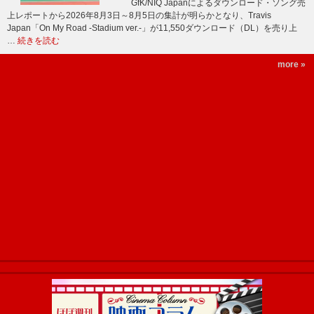
GfK/NIQ Japanによるダウンロード・ソング売
上レポートから2026年8月3日～8月5日の集計が明らかとなり、Travis
Japan「On My Road -Stadium ver.-」が11,550ダウンロード（DL）を売り上
…
続きを読む
more »