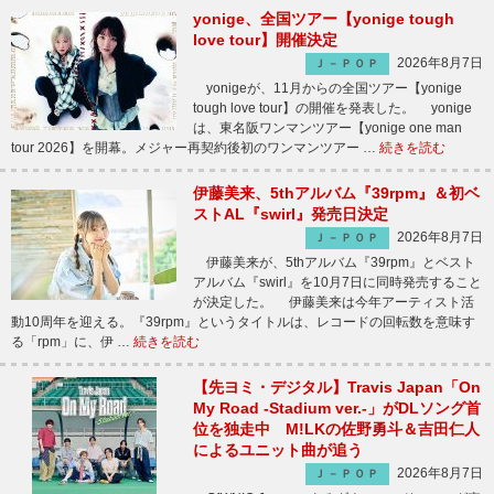
yonige、全国ツアー【yonige tough
love tour】開催決定
2026年8月7日
Ｊ－ＰＯＰ
yonigeが、11月からの全国ツアー【yonige
tough love tour】の開催を発表した。 yonige
は、東名阪ワンマンツアー【yonige one man
tour 2026】を開幕。メジャー再契約後初のワンマンツアー …
続きを読む
伊藤美来、5thアルバム『39rpm』＆初ベ
ストAL『swirl』発売日決定
2026年8月7日
Ｊ－ＰＯＰ
伊藤美来が、5thアルバム『39rpm』とベスト
アルバム『swirl』を10月7日に同時発売すること
が決定した。 伊藤美来は今年アーティスト活
動10周年を迎える。『39rpm』というタイトルは、レコードの回転数を意味す
る「rpm」に、伊 …
続きを読む
【先ヨミ・デジタル】Travis Japan「On
My Road -Stadium ver.-」がDLソング首
位を独走中 M!LKの佐野勇斗＆吉田仁人
によるユニット曲が追う
2026年8月7日
Ｊ－ＰＯＰ