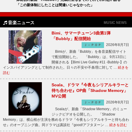
「この新体制にしたことは間違いじゃなかった」
音楽ニュース
MUSIC NEWS
Bimi、サマーチューン3曲第1弾
「Bubbly」配信開始
2026年8月7日
Ｊ－ＰＯＰ
Bimiが、新曲「Bubbly」を各音楽配信サイト
で配信開始した。 「Bubbly」は、9月13日に
開催される【Bimi Live Galley #11 -Bubbly-】の
インスパイアソングとして制作された。日々の不安や不条理に対して …
続きを
読む
Soala、ドラマ『今夜もシリアルキラーと
待ち合わせ』OP曲「Shadow Memory」
MV公開
2026年8月7日
Ｊ－ＰＯＰ
Soalaが、新曲「Shadow Memory」のミュー
ジックビデオを公開した。 「Shadow
Memory」は、横山裕が主演を務めるドラマ『今夜もシリアルキラーと待ち合わ
せ』のオープニング曲。同ドラマは講談社『good!アフタヌーン …
続きを読む