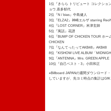
1位『きらら トリビュート コレクショ
ョウ,喜多郁代
2位『N / bias』中島健人
3位『ELZA2』
神崎エルザ
starring
Reo
4位『LOST CORNER』米津玄師
5位『寓話』花譜
6位『BUMP OF CHICKEN TOUR ホームシ
CHICKEN
7位『なんてったってAKB48』AKB48
8位『KISHOW LIVE ALBUM「MIDNIG
9位『ANTENNA』Mrs. GREEN APPLE
10位『自己ベスト・3』小田和正
※Billboard JAPANの週間ダウン
していますが、先ヨミ時点の集計はGfK