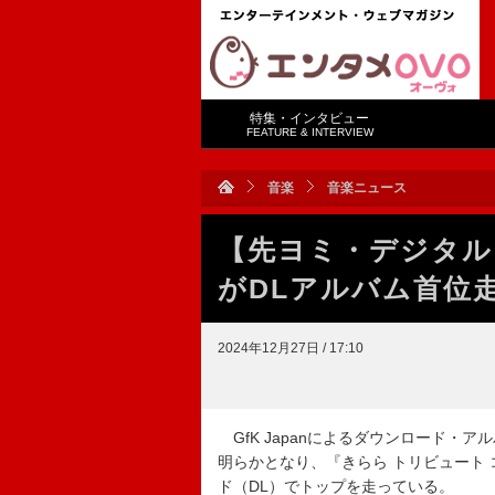
特集・インタビュー
FEATURE & INTERVIEW
音楽
音楽ニュース
【先ヨミ・デジタル
がDLアルバム首位
2024年12月27日 / 17:10
GfK Japanによるダウンロード・アル
明らかとなり、『きらら トリビュート 
ド（DL）でトップを走っている。