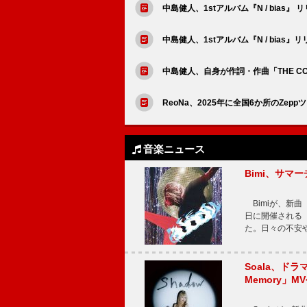
中島健人、1stアルバム『N / bia
中島健人、1stアルバム『N / bias』
中島健人、自身が作詞・作曲「THE CO
ReoNa、2025年に全国6か所のZep
音楽ニュース
Bimi、サマ
Bimiが、新曲「
日に開催される【Bi
た。日々の不安
Soala、ド
Memory」M