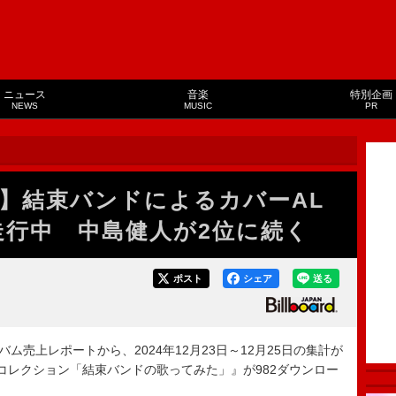
ニュース
音楽
特別企画
NEWS
MUSIC
PR
】結束バンドによるカバーAL
走行中 中島健人が2位に続く
ポスト
シェア
送る
バム売上レポートから、2024年12月23日～12月25日の集計が
コレクション「結束バンドの歌ってみた」』が982ダウンロー