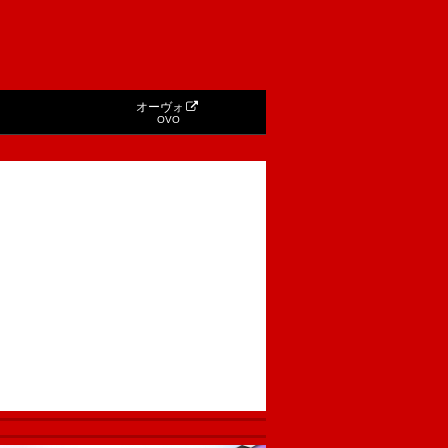
オーヴォ
OVO