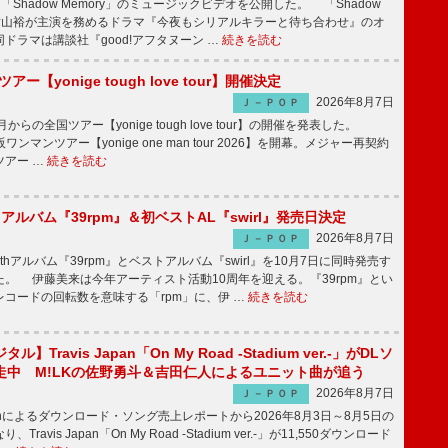
「Shadow Memory」のミュージックビデオを公開した。 「Shadow
、横山裕が主演を務めるドラマ『今夜もシリアルキラーと待ち合わせ』のオ
ドラマは講談社『good!アフタヌーン …
続きを読む
ツアー【yonige tough love tour】開催決定
2026年8月7日
Ｊ－ＰＯＰ
月からの全国ツアー【yonige tough love tour】の開催を発表した。
阪ワンマンツアー【yonige one man tour 2026】を開幕。メジャー再契約
ツアー …
続きを読む
hアルバム『39rpm』＆初ベストAL『swirl』発売日決定
2026年8月7日
Ｊ－ＰＯＰ
hアルバム『39rpm』とベストアルバム『swirl』を10月7日に同時発売す
。 伊藤美来は今年アーティスト活動10周年を迎える。『39rpm』とい
コードの回転数を意味する「rpm」に、伊 …
続きを読む
】Travis Japan「On My Road -Stadium ver.-」がDLソ
走中 M!LKの佐野勇斗＆吉田仁人によるユニット曲が追う
2026年8月7日
Ｊ－ＰＯＰ
apanによるダウンロード・ソング売上レポートから2026年8月3日～8月5日の
ravis Japan「On My Road -Stadium ver.-」が11,550ダウンロード