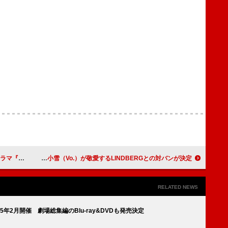
証のガベル」が決定
Sundae May Club、浦小雪（Vo.）が敬愛するLINDBERGとの対バンが決定
RELATED NEWS
2月開催 劇場総集編のBlu-ray&DVDも発売決定