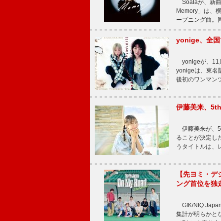
Soalaが、新曲
Memory」は
ープニング曲。同
yonige、全国
yonigeが、11
yonigeは、東名
後初のワンマン
伊藤美来、5t
伊藤美来が、5t
ることが決定した
うタイトルは、レ
【先ヨミ・デジタル
ング首位を独
GfK/NIQ J
集計が明らかとなり、T