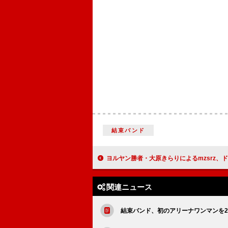
結束バンド
ヨルヤン勝者・大原きらりによるmzsrz、ドラマ『家政婦クロミは腐った家族を許さない』EDテーマにニューシングル「偽
関連ニュース
結束バンド、初のアリーナワンマンを25年