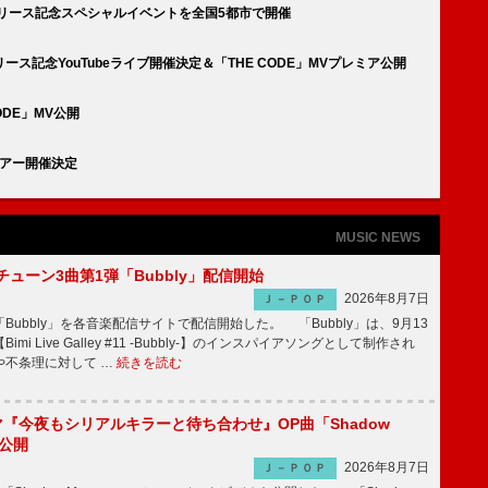
s』 リリース記念スペシャルイベントを全国5都市で開催
リリース記念YouTubeライブ開催決定＆「THE CODE」MVプレミア公開
DE」MV公開
pツアー開催決定
MUSIC NEWS
ーチューン3曲第1弾「Bubbly」配信開始
2026年8月7日
Ｊ－ＰＯＰ
Bubbly」を各音楽配信サイトで配信開始した。 「Bubbly」は、9月13
mi Live Galley #11 -Bubbly-】のインスパイアソングとして制作され
や不条理に対して …
続きを読む
ラマ『今夜もシリアルキラーと待ち合わせ』OP曲「Shadow
V公開
2026年8月7日
Ｊ－ＰＯＰ