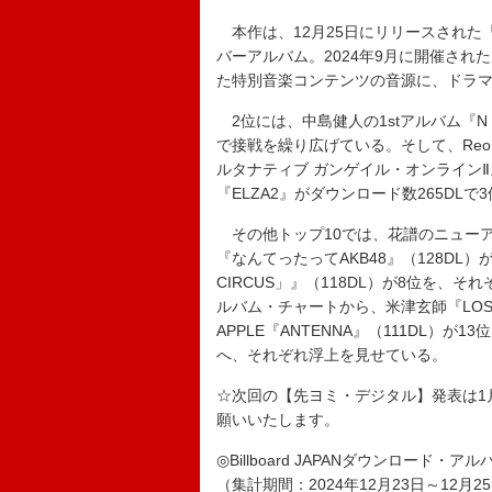
本作は、12月25日にリリースされた
バーアルバム。2024年9月に開催され
た特別音楽コンテンツの音源に、ドラ
2位には、中島健人の1stアルバム『N /
で接戦を繰り広げている。そして、Re
ルタナティブ ガンゲイル・オンライン
『ELZA2』がダウンロード数265DL
その他トップ10では、花譜のニューアル
『なんてったってAKB48』（128DL）が7位
CIRCUS」』（118DL）が8位を、
ルバム・チャートから、米津玄師『LOST C
APPLE『ANTENNA』（111DL）が
へ、それぞれ浮上を見せている。
☆次回の【先ヨミ・デジタル】発表は1
願いいたします。
◎Billboard JAPANダウンロード・ア
（集計期間：2024年12月23日～12月2