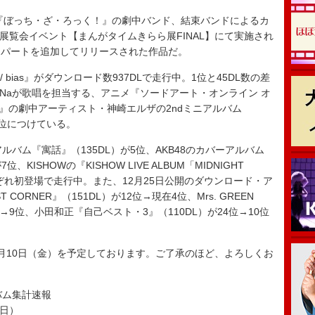
『ぼっち・ざ・ろっく！』の劇中バンド、結束バンドによるカ
た展覧会イベント【まんがタイムきらら展FINAL】にて実施され
マパートを追加してリリースされた作品だ。
 bias』がダウンロード数937DLで走行中。1位と45DL数の差
oNaが歌唱を担当する、アニメ『ソードアート・オンライン オ
Ⅱ』の劇中アーティスト・神崎エルザの2ndミニアルバム
で3位につけている。
バム『寓話』（135DL）が5位、AKB48のカバーアルバム
、KISHOWの『KISHOW LIVE ALBUM「MIDNIGHT
それぞれ初登場で走行中。また、12月25日公開のダウンロード・ア
ORNER』（151DL）が12位→現在4位、Mrs. GREEN
13位→9位、小田和正『自己ベスト・3』（110DL）が24位→10位
月10日（金）を予定しております。ご了承のほど、よろしくお
ルバム集計速報
5日）