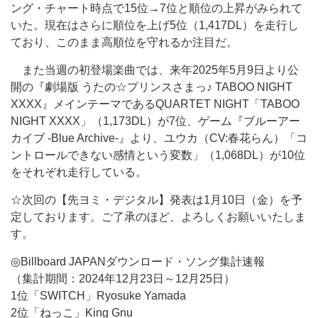
ング・チャート時点で15位→7位と順位の上昇がみられて
いた。現在はさらに順位を上げ5位（1,417DL）を走行し
ており、このまま高順位を守れるか注目だ。
また当週の初登場楽曲では、来年2025年5月9日より公
開の『劇場版 うたの☆プリンスさまっ♪ TABOO NIGHT
XXXX』メインテーマであるQUARTET NIGHT「TABOO
NIGHT XXXX」（1,173DL）が7位、ゲーム『ブルーアー
カイブ -Blue Archive-』より、ユウカ（CV:春花らん）「コ
ントロールできない感情という変数」（1,068DL）が10位
をそれぞれ走行している。
☆次回の【先ヨミ・デジタル】発表は1月10日（金）を予
定しております。ご了承のほど、よろしくお願いいたしま
す。
◎Billboard JAPANダウンロード・ソング集計速報
（集計期間：2024年12月23日～12月25日）
1位「SWITCH」Ryosuke Yamada
2位「ねっこ」King Gnu