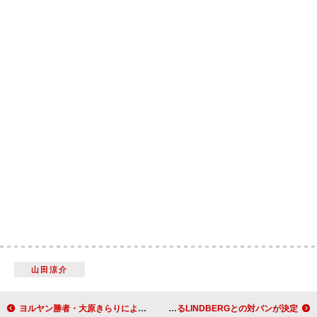
山田涼介
ヨルヤン勝者・大原きらりによるmzsrz、ドラマ『家政婦クロミは腐った家族を許さない』EDテーマにニューシングル「偽証のガベル」が決定
Sundae May Club、浦小雪（Vo.）が敬愛するLINDBERGとの対バンが決定