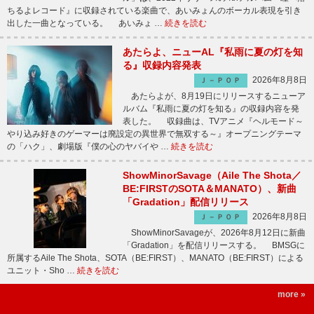
ちるよレコード』に収録されている楽曲で、あいみょんのボーカル表現を引き
出した一曲となっている。 あいみょ …
続きを読む
あたらよ、ニューAL『私雨に夏の灯を知
る』収録内容発表
2026年8月8日
Ｊ－ＰＯＰ
あたらよが、8月19日にリリースするニューア
ルバム『私雨に夏の灯を知る』の収録内容を発
表した。 収録曲は、TVアニメ『ヘルモード～
やり込み好きのゲーマーは廃設定の異世界で無双する～』オープニングテーマ
の「ハク」、劇場版『僕の心のヤバイや …
続きを読む
ShowMinorSavage（Aile The Shota／
BE:FIRSTのSOTA＆MANATO）、新曲
「Gradation」配信リリース
2026年8月8日
Ｊ－ＰＯＰ
ShowMinorSavageが、2026年8月12日に新曲
「Gradation」を配信リリースする。 BMSGに
所属するAile The Shota、SOTA（BE:FIRST）、MANATO（BE:FIRST）による
ユニット・Sho …
続きを読む
more »