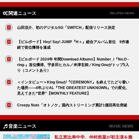
関連ニュース
RELATED NEWS
山田涼介、初のデジタルSG「SWITCH」配信リリース決定
【ビルボード】Hey! Say! JUMP『H＋』総合アルバム首位 9作連
続で首位獲得を達成
【ビルボード 2024年 年間Download Albums】Number_i『No.O -
ring-』首位獲得、宇多田ヒカル／米津玄師／King Gnuがトップ5入
り（コメントあり）
＜インタビュー＞King Gnuが『CEREMONY』を終えてたどり着い
た場所――4年ぶりAL『THE GREATEST UNKNOWN』での変化、
見えてきた“世界”【MONTHLY FEATURE】
Creepy Nuts「オトノケ」国内ストリーミング累計1億回再生突破
音楽ニュース
MUSIC NEWS
私立恵比寿中学、仲村悠菜が初主演を務