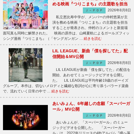
める映画『つりこまち』の主題歌を担当
2026年8月8日
Ｊ－ＰＯＰ
私立恵比寿中学が、メンバーの仲村悠菜が主
演を務める映画『つりこまち』の主題歌を担当
することが発表され、仲村のコメントと新規場
面写真も同時に解禁された。 映画の原作は、山崎夏軌によるガールズフィッ
シング漫画『つりこまち』（「ヤングガンガン …
続きを読む
LIL LEAGUE、新曲「僕を探してた」配
信開始＆MV公開
2026年8月8日
Ｊ－ＰＯＰ
LIL LEAGUEが新曲「僕を探してた」の配信を
開始、あわせてミュージックビデオを公開し
た。 LIL LEAGUEは平均年齢19歳のボーイズ
グループ。本作は、切ないメロディと繊細な歌詞が心に寄り添うバラード楽曲
で、流れていく日常の中で …
続きを読む
あいみょん、6年越しの念願「スーパーガ
ール」MV公開
2026年8月8日
Ｊ－ＰＯＰ
あいみょんが、「スーパーガール」のミュー
ジックビデオを公開した。 「スーパーガー
ル」は、2022年リリースの4thアルバム『瞳へ落