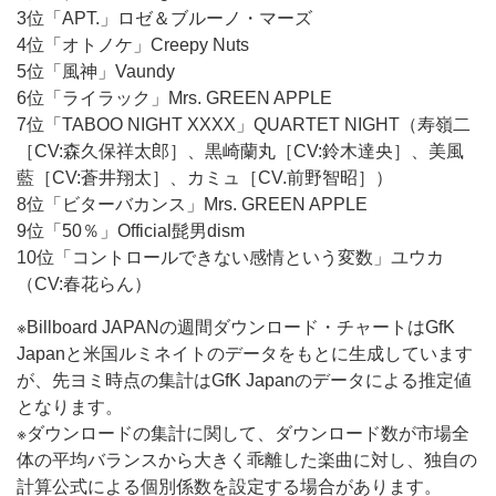
3位「APT.」ロゼ＆ブルーノ・マーズ
4位「オトノケ」Creepy Nuts
5位「風神」Vaundy
6位「ライラック」Mrs. GREEN APPLE
7位「TABOO NIGHT XXXX」QUARTET NIGHT（寿嶺二
［CV:森久保祥太郎］、黒崎蘭丸［CV:鈴木達央］、美風
藍［CV:蒼井翔太］、カミュ［CV.前野智昭］）
8位「ビターバカンス」Mrs. GREEN APPLE
9位「50％」Official髭男dism
10位「コントロールできない感情という変数」ユウカ
（CV:春花らん）
※Billboard JAPANの週間ダウンロード・チャートはGfK
Japanと米国ルミネイトのデータをもとに生成しています
が、先ヨミ時点の集計はGfK Japanのデータによる推定値
となります。
※ダウンロードの集計に関して、ダウンロード数が市場全
体の平均バランスから大きく乖離した楽曲に対し、独自の
計算公式による個別係数を設定する場合があります。