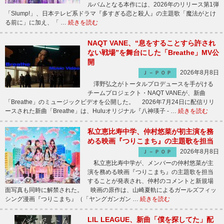
ルバムとなる本作には、2026年のリリース第1弾
「Slump!」、日本テレビ系ドラマ『多すぎる恋と殺人』の主題歌「魔法がとけ
る前に」に加え、「 …
続きを読む
NAQT VANE、“息をすることすら許され
ない戦場”を舞台にした「Breathe」MV公
開
2026年8月8日
Ｊ－ＰＯＰ
澤野弘之がトータルプロデュースを手がける
チームプロジェクト・NAQT VANEが、新曲
「Breathe」のミュージックビデオを公開した。 2026年7月24日に配信リリ
ースされた新曲「Breathe」は、Huluオリジナル『八神瑛子 - …
続きを読む
私立恵比寿中学、仲村悠菜が初主演を務
める映画『つりこまち』の主題歌を担当
2026年8月8日
Ｊ－ＰＯＰ
私立恵比寿中学が、メンバーの仲村悠菜が主
演を務める映画『つりこまち』の主題歌を担当
することが発表され、仲村のコメントと新規場
面写真も同時に解禁された。 映画の原作は、山崎夏軌によるガールズフィッ
シング漫画『つりこまち』（「ヤングガンガン …
続きを読む
LIL LEAGUE、新曲「僕を探してた」配