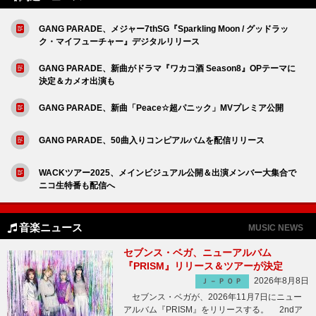
GANG PARADE、メジャー7thSG『Sparkling Moon / グッドラッ
ク・マイフューチャー』デジタルリリース
GANG PARADE、新曲がドラマ『ワカコ酒 Season8』OPテーマに
決定＆カメオ出演も
GANG PARADE、新曲「Peace☆超パニック」MVプレミア公開
GANG PARADE、50曲入りコンピアルバムを配信リリース
WACKツアー2025、メインビジュアル公開＆出演メンバー大集合で
ニコ生特番も配信へ
音楽ニュース
MUSIC NEWS
セブンス・ベガ、ニューアルバム
『PRISM』リリース＆ツアーが決定
2026年8月8日
Ｊ－ＰＯＰ
セブンス・ベガが、2026年11月7日にニュー
アルバム『PRISM』をリリースする。 2ndア