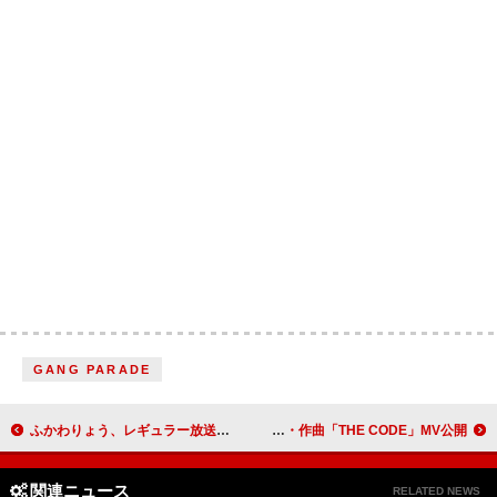
GANG PARADE
ふかわりょう、レギュラー放送より30分枠を拡大『ロケットマンショー年末SPECIAL』OA決定
中島健人、自身が作詞・作曲「THE CODE」MV公開
関連ニュース
RELATED NEWS