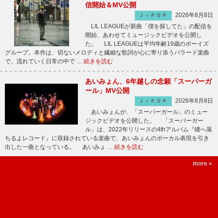
信開始＆MV公開
2026年8月8日
Ｊ－ＰＯＰ
LIL LEAGUEが新曲「僕を探してた」の配信を
開始、あわせてミュージックビデオを公開し
た。 LIL LEAGUEは平均年齢19歳のボーイズ
グループ。本作は、切ないメロディと繊細な歌詞が心に寄り添うバラード楽曲
で、流れていく日常の中で …
続きを読む
あいみょん、6年越しの念願「スーパーガ
ール」MV公開
2026年8月8日
Ｊ－ＰＯＰ
あいみょんが、「スーパーガール」のミュー
ジックビデオを公開した。 「スーパーガー
ル」は、2022年リリースの4thアルバム『瞳へ落
ちるよレコード』に収録されている楽曲で、あいみょんのボーカル表現を引き
出した一曲となっている。 あいみょ …
続きを読む
more »