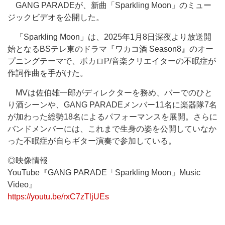
GANG PARADEが、新曲「Sparkling Moon」のミュー
ジックビデオを公開した。
「Sparkling Moon」は、2025年1月8日深夜より放送開
始となるBSテレ東のドラマ『ワカコ酒 Season8』のオー
プニングテーマで、ボカロP/音楽クリエイターの不眠症が
作詞作曲を手がけた。
MVは佐伯雄一郎がディレクターを務め、バーでのひと
り酒シーンや、GANG PARADEメンバー11名に楽器隊7名
が加わった総勢18名によるパフォーマンスを展開。さらに
バンドメンバーには、これまで生身の姿を公開していなか
った不眠症が自らギター演奏で参加している。
◎映像情報
YouTube『GANG PARADE「Sparkling Moon」Music
Video』
https://youtu.be/rxC7zTljUEs