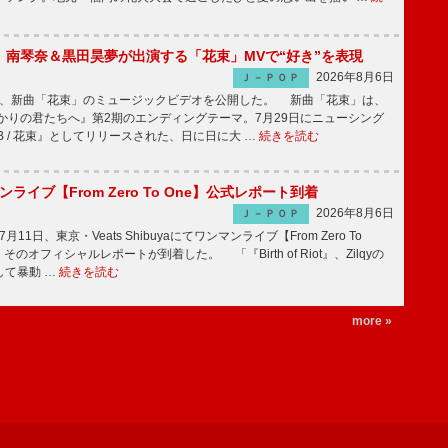
ake、南琴奈＆黒田昊夢が出演する「花束」MVで“好き”を表現
2026年8月6日
Ｊ－ＰＯＰ
keが、新曲「花束」のミュージックビデオを公開した。 新曲「花束」は、
かりの君たちへ』第2期のエンディングテーマ。7月29日にニューシング
LB / 花束』としてリリースされた、日に日に大 …
続きを読む
マンライブ【From Zero To One】公式レポート到着
2026年8月6日
Ｊ－ＰＯＰ
7月11日、東京・Veats Shibuyaにてワンマンライブ【From Zero To
そのオフィシャルレポートが到着した。 「『Birth of Riot』、Zilqyの
して暴動 …
続きを読む
more »