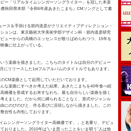
ピー「リアルタイムシンガーソングライター」を冠した本楽
全農秋田県本部『令和6年産あきたこまち』CMソングとして書
ュースを手掛ける箭内道彦がクリエイティブディレクション・
ーションは、東京藝術大学美術学部デザイン科・箭内道彦研究
ビューからの高橋のエッセンスが散りばめられつつ、15年を
た映像に仕上がっている。
という楽曲を描きました。こちらのタイトルは自分のデビュー
4月にリリースした1stフルアルバムのタイトルでもあります。
念のCM楽曲として起用していただいております。
んな楽曲にすべきか考えた結果、あきたこまちを40年食べ続
＝高橋優を形成するお米すなわち、最も自分らしい楽曲を描く
と考えました。だから何に縛られることなく、形式やジャンル
自由にのびのびと、作る喜びに没頭しながら描きました。この
も整合性も内包しております。
タイムシンガーソングライター高橋優です。」と名乗り、デビュ
おりました。2010年は”いま思ったことをいま唄う”人は他