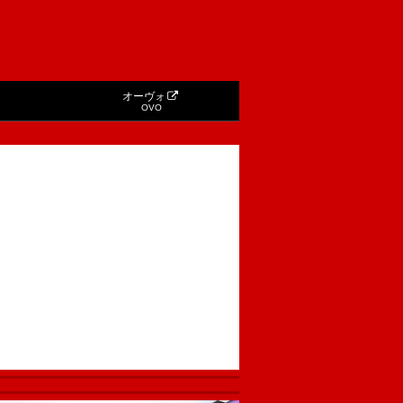
オーヴォ
OVO