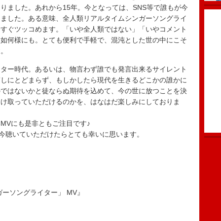
りました。あれから15年。今となっては、SNS等で誰もが今
りました。ある意味、全人類リアルタイムシンガーソングライ
今すぐツッコめます。「いや全人類ではない」「いやコメント
々如何様にも。とても便利で手軽で、混沌とした世の中にこそ
す。
イター時代。あるいは、物言わず誰でも発言出来るサイレント
写しにとどまらず、もしかしたら現代を生きるどこかの誰かに
のではないかと徒ならぬ期待を込めて、今の世に放つことを決
受け取っていただけるのかを、はなはだ楽しみにしておりま
MVにも是非ともご注目です♪
、今聴いていただけたらとても幸いに思います。
ンガーソングライター」 MV』