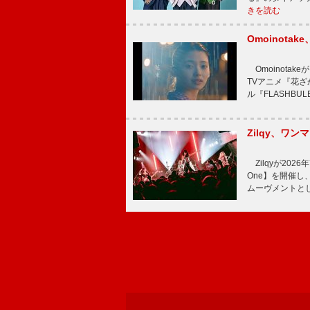
きを読む
Omoinot
Omoinota
TVアニメ『花ざ
ル『FLASHBU
Zilqy、ワン
Zilqyが2026年
One】を開催し、
ムーヴメントと