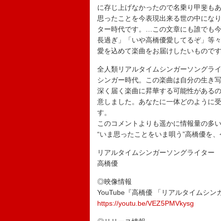
に存じ上げなかったので名乗り甲斐もあ
思ったことを今表現出来る世の中にな
ター時代です。…この文章にも誰でも
長過ぎ」「いや高橋優愛してるぞ」等
愛を込めて楽曲をお届けしたいもので
全人類リアルタイムシンガーソングラ
シンガー時代。この楽曲は自分の生き
深く届く楽曲に昇華する可能性がある
意しました。あなたに一体どのように
す。
このコメントよりも遥かに情報量の多い
“いま思ったことをいま唄う”高橋優を
リアルタイムシンガーソングライター
高橋優
◎映像情報
YouTube『高橋優 「リアルタイムシ
https://youtu.be/VEZ5PMVkysg