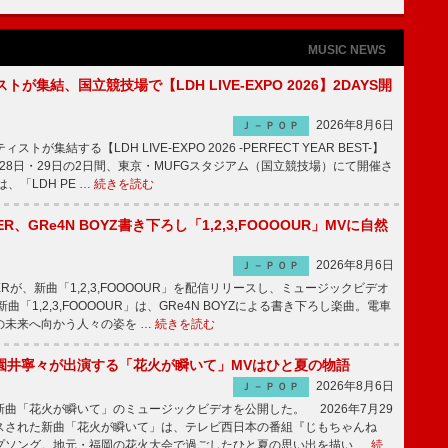
MUSIC NEWS
トが集結、国立競技場で【LDH LIVE-EXPO 2026】2DAYS開
2026年8月6日
Ｊ－ＰＯＰ
トが集結する【LDH LIVE-EXPO 2026 -PERFECT YEAR BEST-】
1月28日・29日の2日間、東京・MUFGスタジアム（国立競技場）にて開催さ
、「LDH PE …
続きを読む
PPER、GRe4N BOYZ書き下ろし「1,2,3,FOOOOUR」MVに自然
2026年8月6日
Ｊ－ＰＯＰ
PPERが、新曲「1,2,3,FOOOOUR」を配信リリースし、ミュージックビデオ
「1,2,3,FOOOOUR」は、GRe4N BOYZによる書き下ろし楽曲。電車
の未来へ向かう人々の姿を …
続きを読む
園井寧々が出演する「花火が瞬いて」MVはひと夏の物語
2026年8月6日
Ｊ－ＰＯＰ
曲「花火が瞬いて」のミュージックビデオを公開した。 2026年7月29
スされた新曲「花火が瞬いて」は、テレビ西日本の番組『じもちゃんね
プソング。地元・福岡の花火大会で過ごしたひと夏の思い出を描い …
続