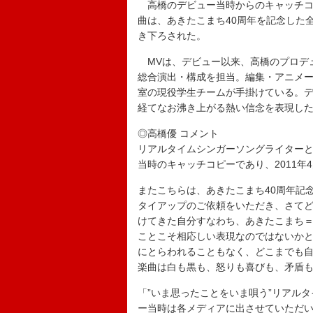
高橋のデビュー当時からのキャッチコ
曲は、あきたこまち40周年を記念した
き下ろされた。
MVは、デビュー以来、高橋のプロデ
総合演出・構成を担当。編集・アニメ
室の現役学生チームが手掛けている。デ
経てなお沸き上がる熱い信念を表現し
◎高橋優 コメント
リアルタイムシンガーソングライター
当時のキャッチコピーであり、2011年
またこちらは、あきたこまち40周年記
タイアップのご依頼をいただき、さてど
けてきた自分すなわち、あきたこまち
ことこそ相応しい表現なのではないか
にとらわれることもなく、どこまでも
楽曲は白も黒も、怒りも喜びも、矛盾
「”いま思ったことをいま唄う”リアル
ー当時は各メディアに出させていただいて