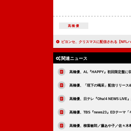
高橋優
ビヨンセ、クリスマスに配信される【NFLハーフタイム・ショー】のユーモラスな最新
関連ニュース
高橋優、AL『HAPPY』初回限定盤
高橋優、「現下の喝采」配信リリース&
高橋優、日テレ『Oha!4 NEWS L
高橋優、TBS『news23』EDテーマ
高橋優、柳葉敏郎／藤あや子／佐々木