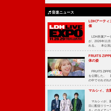
音楽ニュース
LDHアーティス
催
LDH所属アーティス
が、2026年1
れる。 本公演は
FRUITS ZI
体の姿
FRUITS ZI
を公開した。 新曲
の中でそれぞれ
マルシィ、古
マルシィが、新
日に配信リリー
る』のタイアッ