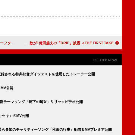
ティーザー公開
BABYMONSTERが初登場、MVの再生数が1億回越えの「DRIP」披露 ＜THE FIRST TAKE＞
RELATED NEWS
に収録される特典映像ダイジェストを使用したトレーラー公開
MV公開
IVE』新テーマソング「現下の喝采」リリックビデオ公開
「キセキ」のMV公開
希ら参加のチャリティーソング「秋田の行事」配信＆MVプレミア公開