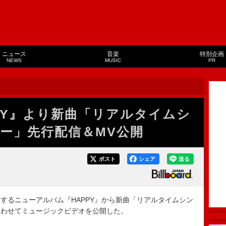
ニュース
音楽
特別企画
NEWS
MUSIC
PR
PPY』より新曲「リアルタイムシ
ー」先行配信＆MV公開
ポスト
シェア
送る
スするニューアルバム『HAPPY』から新曲「リアルタイムシン
あわせてミュージックビデオを公開した。