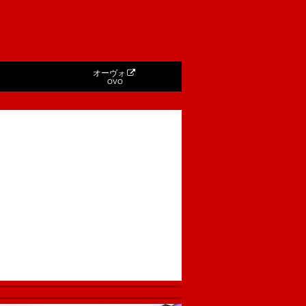
オーヴォ
OVO