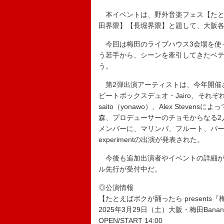
本イベントは、野外音楽フェス【たと
田界隈】【長堀界隈】と題して、大阪
今回は梅田のライブハウス3会場を使
う若手から、シーンを牽引してきたベ
う。
第2弾出演アーティストは、今年開催された世界
ビートボックスデュオ・Jairo、それぞ
saito（yonawo）、Alex Steve
森、プロデューサーのチョモからなる2
メンバーに、マリンバ、フルート、パ
experimentの出演が発表された。
今後も追加出演者やイベントの詳細が
ル先行が受付中だ。
◎公演情報
【たとえばボクが踊ったら presents『梅田界
2025年3月29日（土）大阪・梅田BananaH
OPEN/START 14:00