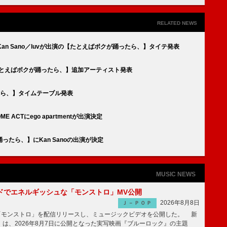
RELATED NEWS
ザ／Kan Sano／luvが出演の【たとえばボクが踊ったら、】タイテ発表
【たとえばボクが踊ったら、】追加アーティスト発表
たら、】タイムテーブル発表
ACTにego apartmentが出演決定
たら、】にKan Sanoの出演が決定
MUSIC NEWS
ッドでエネルギッシュな「モンストロ」MV公開
2026年8月8日
Ｊ－ＰＯＰ
「モンストロ」を配信リリースし、ミュージックビデオを公開した。 新
は、2026年8月7日に公開となった実写映画『ブルーロック』の主題