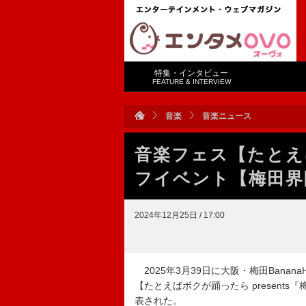
特集・インタビュー
FEATURE & INTERVIEW
音楽
音楽ニュース
音楽フェス【たとえ
フイベント【梅田界
2024年12月25日 / 17:00
2025年3月39日に大阪・梅田Banana
【たとえばボクが踊ったら presents『梅
表された。