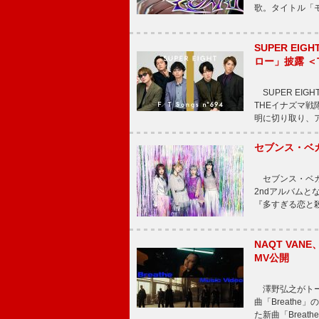
歌。タイトル「モ
SUPER E
ロー」披露 ＜TH
SUPER EIG
THEイナズマ戦隊
明に切り取り、
セブンス・ベ
セブンス・ベガが
2ndアルバムと
『多すぎる恋と
NAQT VA
MV公開
澤野弘之がトータ
曲「Breath
た新曲「Breat