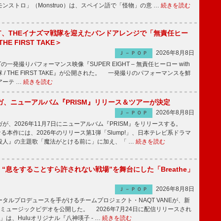
ンストロ」（Monstruo）は、スペイン語で「怪物」の意 …
続きを読む
IGHT、THEイナズマ戦隊を迎えたバンドアレンジで「無責任ヒー
E FIRST TAKE＞
2026年8月8日
Ｊ－ＰＯＰ
HTの一発撮りパフォーマンス映像『SUPER EIGHT – 無責任ヒーロー with
 / THE FIRST TAKE』が公開された。 一発撮りのパフォーマンスを鮮
アーテ …
続きを読む
ガ、ニューアルバム『PRISM』リリース＆ツアーが決定
2026年8月8日
Ｊ－ＰＯＰ
、2026年11月7日にニューアルバム『PRISM』をリリースする。
なる本作には、2026年のリリース第1弾「Slump!」、日本テレビ系ドラマ
殺人』の主題歌「魔法がとける前に」に加え、「 …
続きを読む
NE、“息をすることすら許されない戦場”を舞台にした「Breathe」
2026年8月8日
Ｊ－ＰＯＰ
ルプロデュースを手がけるチームプロジェクト・NAQT VANEが、新
e」のミュージックビデオを公開した。 2026年7月24日に配信リリースされ
he」は、Huluオリジナル『八神瑛子 - …
続きを読む