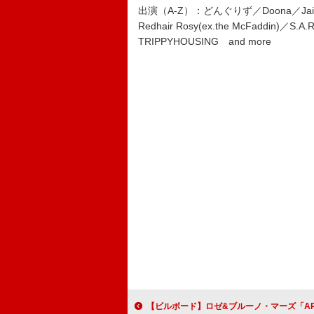
出演（A-Z）：どんぐりず／Doona／Jairo(
Redhair Rosy(ex.the McFaddin)
TRIPPYHOUSING and more
【ビルボード】ロゼ&ブルーノ・マーズ「APT.」が再浮上し通算4度目の総合首位、2位はMrs. GREEN APP