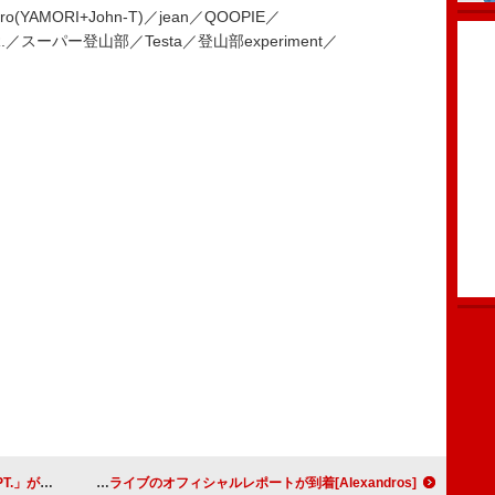
YAMORI+John-T)／jean／QOOPIE／
／S.A.R.／スーパー登山部／Testa／登山部experiment／
LE「ライラック」
[Alexandros]川上洋平、毎年恒例ソロライブのオフィシャルレポートが到着