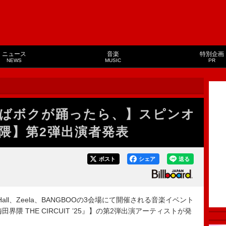
ニュース
音楽
特別企画
NEWS
MUSIC
PR
ばボクが踊ったら、】スピンオ
隈】第2弾出演者発表
ポスト
シェア
送る
Hall、Zeela、BANGBOOの3会場にて開催される音楽イベント
田界隈 THE CIRCUIT ’25』】の第2弾出演アーティストが発