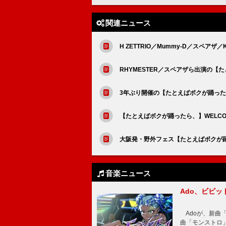
関連ニュース
H ZETTRIO／Mummy-D／スペア
RHYMESTER／スペアザら出演の
3年ぶり開催の【たとえばボクが踊っ
【たとえばボクが踊ったら、】WELCOME 
大阪発・野外フェス【たとえばボクが踊っ
音楽ニュース
Ado、ビビ
Adoが、新曲
曲「モンストロ」