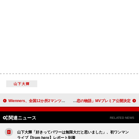
山下大輝
Wienners、全国12か所2マンツアーゲスト解禁
純烈、藤井フミヤ＆藤井尚之制作の新曲「奇跡の恋の物語」MVプレミア公開決定
関連ニュース
RELATED NEWS
山下大輝「好きってパワーは無限大だと思いました」、初ワンマン
ライブ【from here】レポート到着