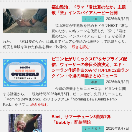
福山雅治、ドラマ『君は夏のなか』主題
歌「蛍」インスパイアムービー公開
2026年8月8日
Ｊ－ＰＯＰ
福山雅治が主題歌を務めるドラマNEXT『君は
夏のなか』の名シーンを使用した「蛍（「君は
夏のなか」インスパイアムービー）」が公開さ
れた。 『君は夏のなか』はBL界でピュアな作品の代表格として話題となり、
何度も重版を重ねた作品を初めて映像化 …
続きを読む
ビヨンセがリミックスEPをサプライズ配
信、ウィーザーの来日公演決定、エド・
シーラン作詞作曲のみでTOP10に2曲ラン
クイン：今週の洋楽まとめニュース
2026年8月8日
洋楽
今週の洋楽まとめニュースは、ビヨンセに関
する話題から。 現地時間2026年8月5日、ビヨンセが、先日リリースした
「Morning Dew (Donk)」のリミックスEP『Morning Dew (Donk) Remix
Pack』をサプ …
続きを読む
Bimi、サマーチューン3曲第1弾
「Bubbly」配信開始
2026年8月7日
Ｊ－ＰＯＰ