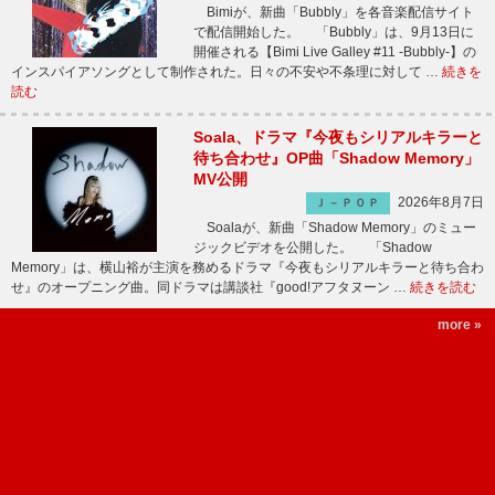
Bimiが、新曲「Bubbly」を各音楽配信サイト
で配信開始した。 「Bubbly」は、9月13日に
開催される【Bimi Live Galley #11 -Bubbly-】の
インスパイアソングとして制作された。日々の不安や不条理に対して …
続きを
読む
Soala、ドラマ『今夜もシリアルキラーと
待ち合わせ』OP曲「Shadow Memory」
MV公開
2026年8月7日
Ｊ－ＰＯＰ
Soalaが、新曲「Shadow Memory」のミュー
ジックビデオを公開した。 「Shadow
Memory」は、横山裕が主演を務めるドラマ『今夜もシリアルキラーと待ち合わ
せ』のオープニング曲。同ドラマは講談社『good!アフタヌーン …
続きを読む
more »