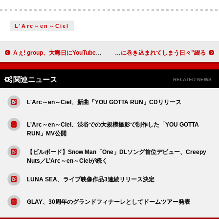
L'Arc～en～Ciel
Aぇ! group、大晦日にYouTubeカウントダウン生配信
川谷絵音、初のエッセイ本『持っている人』で“事件に巻き込まれてしまう日々”綴る
関連ニュース
RELATED NEWS
L'Arc～en～Ciel、新曲「YOU GOTTA RUN」CDリリース
L'Arc～en～Ciel、渋谷での大規模撮影で制作した「YOU GOTTA
RUN」MV公開
【ビルボード】Snow Man「One」DLソング首位デビュー、Creepy
Nuts／L’Arc～en～Cielが続く
LUNA SEA、ライブ映像作品3連続リリース決定
GLAY、30周年のグランドフィナーレとしてドームツアー発表