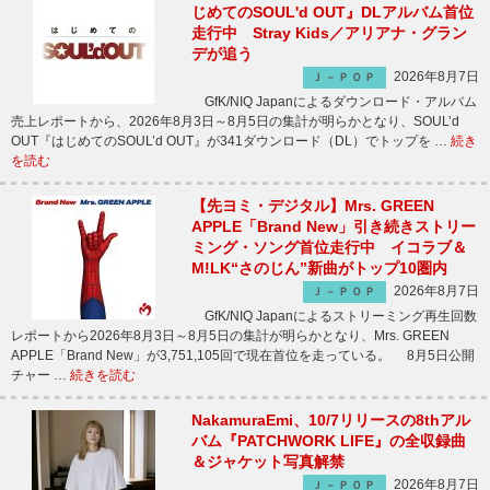
じめてのSOUL'd OUT』DLアルバム首位
走行中 Stray Kids／アリアナ・グラン
デが追う
2026年8月7日
Ｊ－ＰＯＰ
GfK/NIQ Japanによるダウンロード・アルバム
売上レポートから、2026年8月3日～8月5日の集計が明らかとなり、SOUL’d
OUT『はじめてのSOUL’d OUT』が341ダウンロード（DL）でトップを …
続き
を読む
【先ヨミ・デジタル】Mrs. GREEN
APPLE「Brand New」引き続きストリー
ミング・ソング首位走行中 イコラブ＆
M!LK“さのじん”新曲がトップ10圏内
2026年8月7日
Ｊ－ＰＯＰ
GfK/NIQ Japanによるストリーミング再生回数
レポートから2026年8月3日～8月5日の集計が明らかとなり、Mrs. GREEN
APPLE「Brand New」が3,751,105回で現在首位を走っている。 8月5日公開
チャー …
続きを読む
NakamuraEmi、10/7リリースの8thアル
バム『PATCHWORK LIFE』の全収録曲
＆ジャケット写真解禁
2026年8月7日
Ｊ－ＰＯＰ