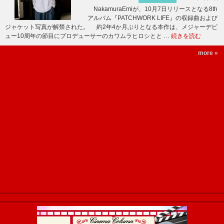
NakamuraEmiが、10月7日リリースとなる8th
アルバム『PATCHWORK LIFE』の収録曲および
ジャケット写真が解禁された。 約2年4か月ぶりとなる本作は、メジャーデビ
ュー10周年の節目にプロデューサーのカワムラヒロシとと …
続きを読む
more »