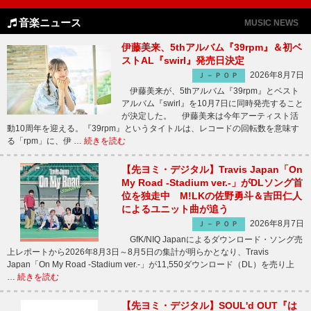
音楽ニュース
MUSIC NEWS
伊藤美来、5thアルバム『39rpm』＆初ベ
ストAL『swirl』発売日決定
2026年8月7日
Ｊ－ＰＯＰ
伊藤美来が、5thアルバム『39rpm』とベスト
アルバム『swirl』を10月7日に同時発売すること
が決定した。 伊藤美来は今年アーティスト活
動10周年を迎える。『39rpm』というタイトルは、レコードの回転数を意味す
る「rpm」に、伊 …
続きを読む
【先ヨミ・デジタル】Travis Japan「On
My Road -Stadium ver.-」がDLソング首
位を独走中 M!LKの佐野勇斗＆吉田仁人
によるユニット曲が追う
2026年8月7日
Ｊ－ＰＯＰ
GfK/NIQ Japanによるダウンロード・ソング売
上レポートから2026年8月3日～8月5日の集計が明らかとなり、Travis
Japan「On My Road -Stadium ver.-」が11,550ダウンロード（DL）を売り上
…
続きを読む
【先ヨミ・デジタル】SOUL'd OUT『は