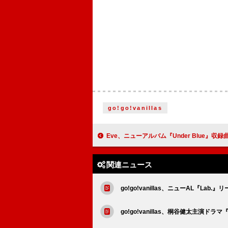
go!go!vanillas
Eve、ニューアルバム『Under Blue』収録曲「さよならエンドロール」MV
関連ニュース
go!go!vanillas、ニューAL『La
go!go!vanillas、桐谷健太主演ド