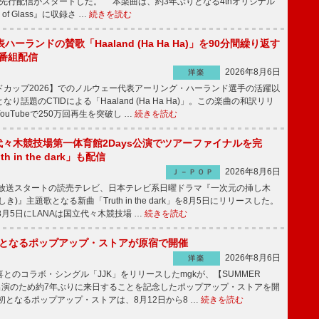
ne」の先行配信がスタートした。 本楽曲は、約3年ぶりとなる4thオリジナル
of Glass』に収録さ …
続きを読む
ーランドの賛歌「Haaland (Ha Ha Ha)」を90分間繰り返す
別番組配信
2026年8月6日
洋楽
ドカップ2026】でのノルウェー代表アーリング・ハーランド選手の活躍以
り話題のCTIDによる「Haaland (Ha Ha Ha)」。この楽曲の和訳リリ
uTubeで250万回再生を突破し …
続きを読む
代々木競技場第一体育館2Days公演でツアーファイナルを完
h in the dark」も配信
2026年8月6日
Ｊ－ＰＯＰ
月放送スタートの読売テレビ、日本テレビ系日曜ドラマ『一次元の挿し木
き)』主題歌となる新曲「Truth in the dark」を8月5日にリリースした。
月5日にLANAは国立代々木競技場 …
続きを読む
本初となるポップアップ・ストアが原宿で開催
2026年8月6日
洋楽
のコラボ・シングル「JJK」をリリースしたmgkが、【SUMMER
26】出演のため約7年ぶりに来日することを記念したポップアップ・ストアを開
となるポップアップ・ストアは、8月12日から8 …
続きを読む