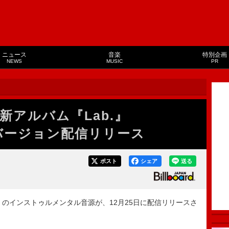
ニュース
音楽
特別企画
NEWS
MUSIC
PR
s、最新アルバム『Lab.』
al”バージョン配信リリース
ポスト
シェア
送る
Lab.』のインストゥルメンタル音源が、12月25日に配信リリースさ