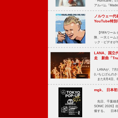
「Hurrica
アルバム『Made 
ノルウェー代表ハ
YouTube特
【FIFAワール
降、一大ミームとな
ック・ビデオがYo
LANA、国立
走 新曲「Trut
LANAが、7
(いちじげんのさし
また8月4日、8
mgk、 日
先日、千葉雄喜と
SONIC 20
催する。 日本初