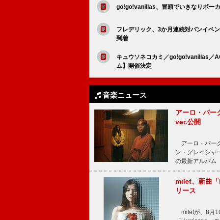
go!go!vanillas、冒頭でいきなり
フレデリック、3か月連続対バンイベントス
到着
キュウソネコカミ／go!go!vanill
ム】開催決定
音楽ニュース
アーロ・パーク
ver.公開
アーロ・パーク
ン・グレイシャー
の最新アルバム『
milet、新曲「
リース
miletが、8月