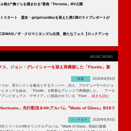
ボーカル牧が“胸ぐらを掴まれる”新曲「Persona」MV公開
タート 盟友・go!go!vanillasを迎えた第1弾のライブレポートが
as／ACIDMAN／ザ・クロマニヨンズら出演、新たなフェス【ロックアンセ
MUSIC NEWS
ス、ジョン・グレイシャーを迎え再構築した「Floette」新
2026年8月6日
洋楽
スが、英ロンドンを拠点とするラッパー、詩人、プロデューサーのジョ
とタッグを組み、「Floette」を斬新なアレンジで再構築した。 アーロ
アンビギュアス・デザイア』に収録されている「Floet …
続きを読む
Hurricane」先行配信＆4thアルバム『Made of Glass』8/19リ
2026年8月6日
Ｊ－ＰＯＰ
19日リリースの4thオリジナルアルバム『Made of Glass』収録の新曲