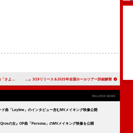
サプライズ公開
Little Glee Monster、ニューAL『Ambitious』3/19リリース＆2025年全国ホールツアー詳細解禁
RELATED NEWS
b.』リード曲「Leyline」のインタビュー含むMVメイキング映像公開
ラマ『Qrosの女』OP曲「Persona」のMVメイキング映像を公開