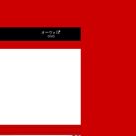
オーヴォ
OVO