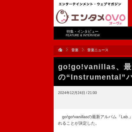
特集・インタビュー
FEATURE & INTERVIEW
音楽
音楽ニュース
go!go!vanilla
の“Instrument
2024年12月24日 / 21:00
go!go!vanillasの最新アルバム『
れることが決定した。