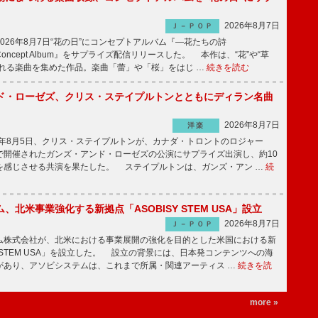
2026年8月7日
Ｊ－ＰＯＰ
26年8月7日“花の日”にコンセプトアルバム『―花たちの詩
 Concept Album』をサプライズ配信リリースした。 本作は、“花”や“草
まれる楽曲を集めた作品。楽曲「蕾」や「桜」をはじ …
続きを読む
ド・ローゼズ、クリス・ステイプルトンとともにディラン名曲
2026年8月7日
洋楽
6年8月5日、クリス・ステイプルトンが、カナダ・トロントのロジャー
で開催されたガンズ・アンド・ローゼズの公演にサプライズ出演し、約10
を感じさせる共演を果たした。 ステイプルトンは、ガンズ・アン …
続
、北米事業強化する新拠点「ASOBISY STEM USA」設立
2026年8月7日
Ｊ－ＰＯＰ
株式会社が、北米における事業展開の強化を目的とした米国における新
SYSTEM USA」を設立した。 設立の背景には、日本発コンテンツへの海
があり、アソビシステムは、これまで所属・関連アーティス …
続きを読
more »