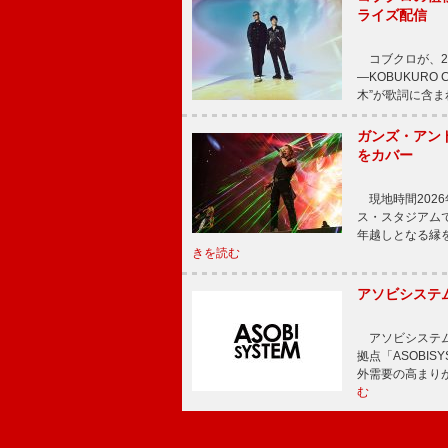
ライズ配信
コブクロが、20
―KOBUKURO
木”が歌詞に含
ガンズ・アン
をカバー
現地時間202
ス・スタジアム
年越しとなる縁
きを読む
アソビシステム
アソビシステム
拠点「ASOBI
外需要の高まり
む