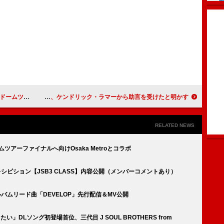
ツアー発表
スヌープ・ドッグ、ケンドリック・ラマーから助言を受けたと明かす
RELATED NEWS
ドームツアーファイナルへ向けOsaka Metroとコラボ
のエキシビション【JSB3 CLASS】内容公開（メンバーコメントあり）
新アルバムリード曲「DEVELOP」先行配信＆MV公開
い」DLソング初登場首位、三代目 J SOUL BROTHERS from