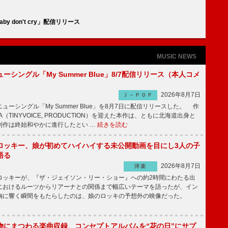
by don't cry」配信リリース
MUSIC NEWS
ーシングル「My Summer Blue」8/7配信リリース（本人コメ
2026年8月7日
Ｊ－ＰＯＰ
ーシングル「My Summer Blue」を8月7日に配信リリースした。 作
A（TINYVOICE, PRODUCTION）を迎えた本作は、ともに北海道出身と
制作は終始和やかに進行したとい …
続きを読む
ロッキー、娘が初めてハイハイする未公開動画を目にし3人の子
語る
2026年8月7日
洋楽
ッキーが、『ザ・ジェイソン・リー・ショー』への約2時間にわたる出
におけるルーツからリアーナとの関係まで幅広いテーマを語ったが、イン
胸に響く瞬間をもたらしたのは、娘のロッキの予想外の映像だった。
物にまつわる楽曲収録、コンセプトアルバムを“花の日”にサプ