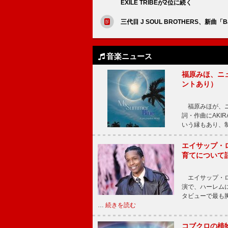
EXILE TRIBEが2位に続く
三代目 J SOUL BROTHERS、新曲「Ba
音楽ニュース
福原みほ、ニュ
ントあり）
福原みほが、ニュ
詞・作曲にAKIR
いう縁もあり、
エイサップ・
育てについて
エイサップ・ロ
演で、ハーレム
タビューで最も
…
続きを読む
コブクロの植