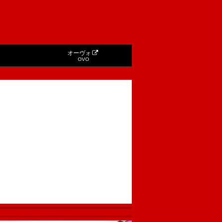
オーヴォ
OVO