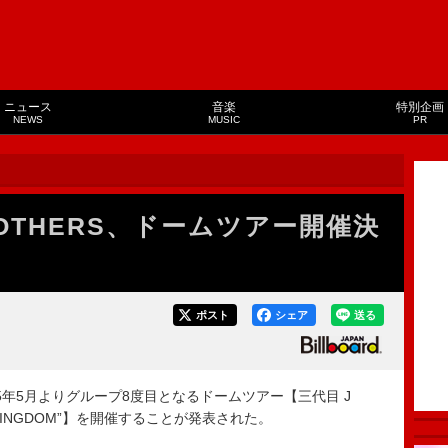
ニュース
音楽
特別企画
NEWS
MUSIC
PR
BROTHERS、ドームツアー開催決
ポスト
シェア
送る
2025年5月よりグループ8度目となるドームツアー【三代目 J
025 “KINGDOM”】を開催することが発表された。