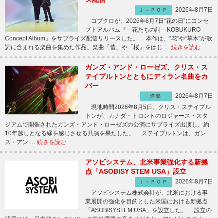
2026年8月7日
Ｊ－ＰＯＰ
コブクロが、2026年8月7日“花の日”にコンセ
プトアルバム『―花たちの詩―KOBUKURO
Concept Album』をサプライズ配信リリースした。 本作は、“花”や“草木”が歌
詞に含まれる楽曲を集めた作品。楽曲「蕾」や「桜」をはじ …
続きを読む
ガンズ・アンド・ローゼズ、クリス・ス
テイプルトンとともにディラン名曲をカ
バー
2026年8月7日
洋楽
現地時間2026年8月5日、クリス・ステイプル
トンが、カナダ・トロントのロジャース・スタ
ジアムで開催されたガンズ・アンド・ローゼズの公演にサプライズ出演し、約
10年越しとなる縁を感じさせる共演を果たした。 ステイプルトンは、ガン
ズ・アン …
続きを読む
アソビシステム、北米事業強化する新拠
点「ASOBISY STEM USA」設立
2026年8月7日
Ｊ－ＰＯＰ
アソビシステム株式会社が、北米における事
業展開の強化を目的とした米国における新拠点
「ASOBISYSTEM USA」を設立した。 設立の