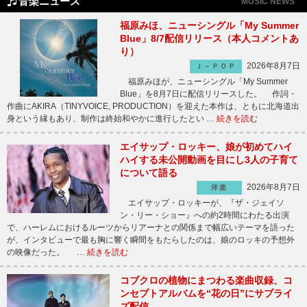
音楽ニュース
MUSIC NEWS
福原みほ、ニューシングル「My Summer
Blue」8/7配信リリース（本人コメントあ
り）
2026年8月7日
Ｊ－ＰＯＰ
福原みほが、ニューシングル「My Summer
Blue」を8月7日に配信リリースした。 作詞・
作曲にAKIRA（TINYVOICE, PRODUCTION）を迎えた本作は、ともに北海道出
身という縁もあり、制作は終始和やかに進行したとい …
続きを読む
エイサップ・ロッキー、娘が初めてハイ
ハイする未公開動画を目にし3人の子育て
について語る
2026年8月7日
洋楽
エイサップ・ロッキーが、『ザ・ジェイソ
ン・リー・ショー』への約2時間にわたる出演
で、ハーレムにおけるルーツからリアーナとの関係まで幅広いテーマを語った
が、インタビューで最も胸に響く瞬間をもたらしたのは、娘のロッキの予想外
の映像だった。 …
続きを読む
コブクロの植物にまつわる楽曲収録、コ
ンセプトアルバムを“花の日”にサプライ
ズ配信