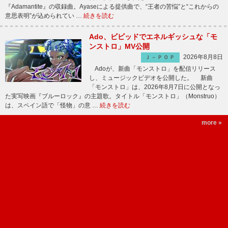
『Adamantite』の収録曲。Ayaseによる提供曲で、“王者の苦悩”と“これからの
意思表明”が込められてい …
続きを読む
Ado、ビビッドでエネルギッシュな「モ
ンストロ」MV公開
2026年8月8日
Ｊ－ＰＯＰ
Adoが、新曲「モンストロ」を配信リリース
し、ミュージックビデオを公開した。 新曲
「モンストロ」は、2026年8月7日に公開となっ
た実写映画『ブルーロック』の主題歌。タイトル「モンストロ」（Monstruo）
は、スペイン語で「怪物」の意 …
続きを読む
more »