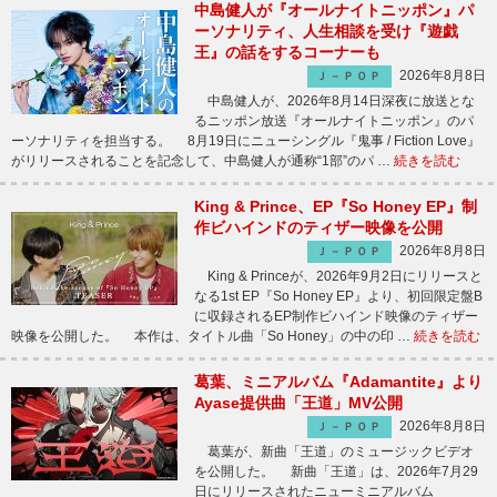
中島健人が『オールナイトニッポン』パ
ーソナリティ、人生相談を受け『遊戯
王』の話をするコーナーも
2026年8月8日
Ｊ－ＰＯＰ
中島健人が、2026年8月14日深夜に放送とな
るニッポン放送『オールナイトニッポン』のパ
ーソナリティを担当する。 8月19日にニューシングル『鬼事 / Fiction Love』
がリリースされることを記念して、中島健人が通称“1部”のパ …
続きを読む
King & Prince、EP『So Honey EP』制
作ビハインドのティザー映像を公開
2026年8月8日
Ｊ－ＰＯＰ
King & Princeが、2026年9月2日にリリースと
なる1st EP『So Honey EP』より、初回限定盤B
に収録されるEP制作ビハインド映像のティザー
映像を公開した。 本作は、タイトル曲「So Honey」の中の印 …
続きを読む
葛葉、ミニアルバム『Adamantite』より
Ayase提供曲「王道」MV公開
2026年8月8日
Ｊ－ＰＯＰ
葛葉が、新曲「王道」のミュージックビデオ
を公開した。 新曲「王道」は、2026年7月29
日にリリースされたニューミニアルバム