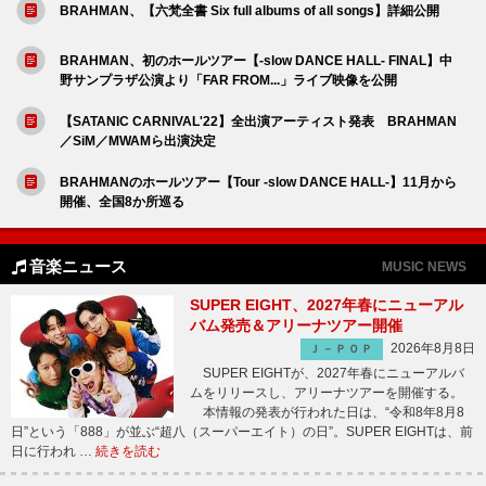
BRAHMAN、【六梵全書 Six full albums of all songs】詳細公開
BRAHMAN、初のホールツアー【-slow DANCE HALL- FINAL】中
野サンプラザ公演より「FAR FROM...」ライブ映像を公開
【SATANIC CARNIVAL'22】全出演アーティスト発表 BRAHMAN
／SiM／MWAMら出演決定
BRAHMANのホールツアー【Tour -slow DANCE HALL-】11月から
開催、全国8か所巡る
音楽ニュース
MUSIC NEWS
SUPER EIGHT、2027年春にニューアル
バム発売＆アリーナツアー開催
2026年8月8日
Ｊ－ＰＯＰ
SUPER EIGHTが、2027年春にニューアルバ
ムをリリースし、アリーナツアーを開催する。
本情報の発表が行われた日は、“令和8年8月8
日”という「888」が並ぶ“超八（スーパーエイト）の日”。SUPER EIGHTは、前
日に行われ …
続きを読む