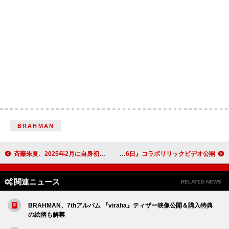
BRAHMAN
斉藤朱夏、2025年2月に自身初となる韓国単独ライブ開催決定
HY、新曲「恋をして」×映画『366日』コラボリリックビデオ公開
関連ニュース
RELATED NEWS
BRAHMAN、7thアルバム 『viraha』ティザー映像公開＆購入特典
の絵柄も解禁