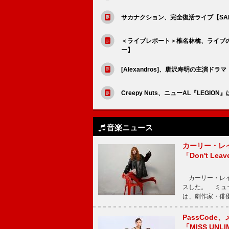
サカナクション、完全復活ライブ【SAKANA
＜ライブレポート＞椎名林檎、ライブの
ー】
[Alexandros]、唐沢寿明の主演
Creepy Nuts、ニューAL『LEG
音楽ニュース
カーリー・レ
「Don't Leav
カーリー・レイ・ジェ
スした。 ミュ
は、劇作家・俳
PassCode
「MISS UNL