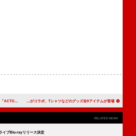
R」MV公開
浜崎あゆみ×セーラームーンがコラボ、Tシャツなどのグッズ全9アイテムが登場
RELATED NEWS
ズライブBlu-rayリリース決定