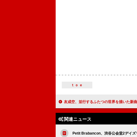
ｔｏｅ
友成空、並行するふたつの世界を描いた新曲「ACTO
関連ニュース
Petit Brabancon、渋谷公会堂2デイ