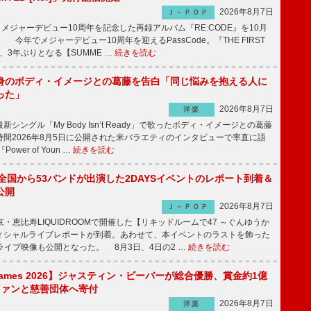
2026年8月7日
Ｊ－ＰＯＰ
が、メジャーデビュー10周年を記念した再録アルバム『RE:CODE』を10月
 今年でメジャーデビュー10周年を迎えるPassCode。『THE FIRST
演、3年ぶりとなる【SUMME …
続きを読む
身のボディ・イメージとの葛藤を告白「同じ悩みを抱える人に
った」
2026年8月7日
洋楽
ングル「My Body Isn’t Ready」で歌ったボディ・イメージとの葛藤
間2026年8月5日に公開された米バラエティのインタビューで率直に語
wer of Youn …
続きを読む
、全国から53バンドが出演した2DAYSイベントのレポート到着＆
公開
2026年8月7日
Ｊ－ＰＯＰ
京・恵比寿LIQUIDROOMで開催した【リキッドルームで47 ～ぐんゆうか
ィシャルライブレポートが到着。あわせて、本イベントのラストを飾った
尺ライブ映像も公開となった。 8月3日、4日の2 …
続きを読む
s Games 2026】ジャスティン・ビーバーが総合優勝、賞金約1億
をファンと慈善団体へ寄付
2026年8月7日
洋楽