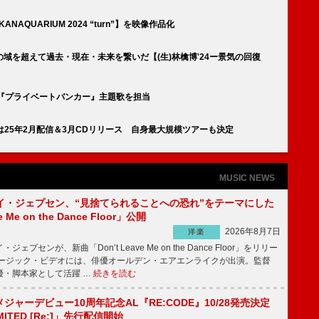
QUARIUM 2024 “turn”】を映像作品化
域を超えて過去・現在・未来を繋いだ【(生)林檎博'24ー景気の回復
ドラマ『プライベートバンカー』主題歌を担当
ION』は25年2月配信＆3月CDリリース 自身最大規模ツアーも決定
MUSIC NEWS
イ・ジェプセン、“見捨てられることへの恐れ”をテーマにした
e Me on the Dance Floor」公開
2026年8月7日
洋楽
プセンが、新曲「Don’t Leave Me on the Dance Floor」をリリー
ージック・ビデオには、俳優オールデン・エアエンライクが出演。監督
優・脚本家として活躍 …
続きを読む
、メジャーデビュー10周年記念AL『RE:CODE』10/28発売決定
IMITED [Re:]」先行配信開始