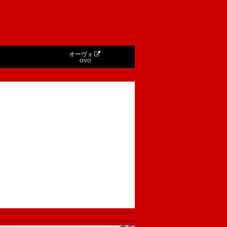
オーヴォ
OVO