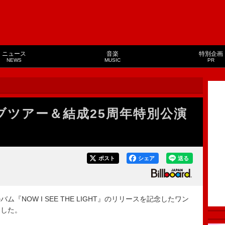
ニュース
音楽
特別企画
NEWS
MUSIC
PR
ブツアー＆結成25周年特別公演
ポスト
シェア
送る
『NOW I SEE THE LIGHT』のリリースを記念したワン
定した。