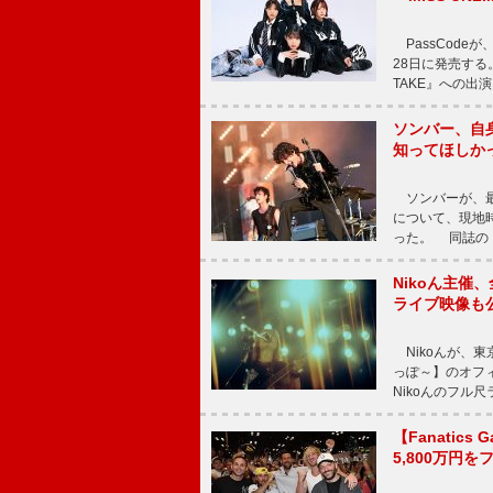
PassCode
28日に発売する。
TAKE』への出
ソンバー、自
知ってほしか
ソンバーが、最新シ
について、現地時
った。 同誌の『Po
Nikoん主催
ライブ映像も
Nikoんが、東
っぽ～】のオフ
Nikoんのフル
【Fanatic
5,800万円