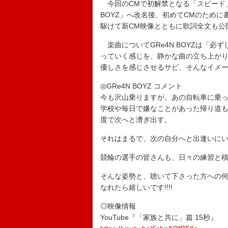
今回のCMで初解禁となる「スピード」は、
BOYZ」へ改名後、初めてCMのために書
駆けて新CM映像とともに歌詞全文も公
楽曲についてGRe4N BOYZは「
っていく感じを、静かな曲の立ち上が
優しさを感じさせるサビ、そんなイメ
◎GRe4N BOYZ コメント
今も沢山乗りますが、あの自転車に乗
学校や毎日で嫌なことがあった帰り道
度で次へと漕ぎ出す。
それはまるで、次の自分へと出逢いに
競輪の選手の皆さんも、日々の練習と
そんな姿勢と、聴いて下さった方への
なれたら嬉しいです!!!!
◎映像情報
YouTube『「家族と共に」篇 15秒』