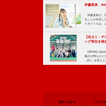
伊藤美来、5t
伊藤美来が、5t
ることが決定した
うタイトルは、レ
【先ヨミ・デジタル
ング首位を独
GfK/NIQ J
集計が明らかとなり、T
（DL）を売り上