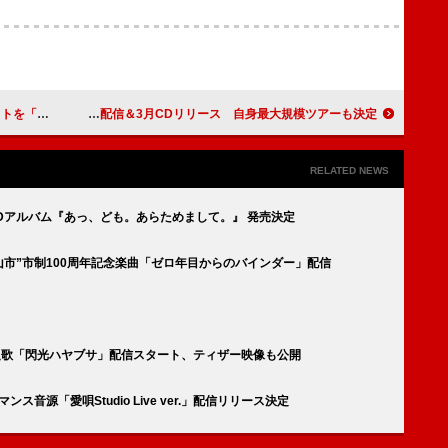
別映像を公開
Creepy Nuts、ニューAL『LEGION』は25年2月配信＆3月CDリリース 自身最大規模ツアーも決定
RELATED NEWS
るCDアルバム『あっ、ども。あらためまして。』 発売決定
県郡山市”市制100周年記念楽曲「ゼロ年目からのバインダー」配信
メ主題歌「閃光ハヤブサ」配信スタート、ティザー映像も公開
ンス音源「愛唄Studio Live ver.」配信リリース決定