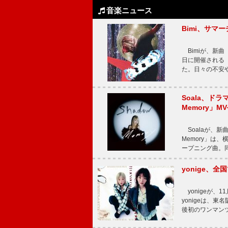
音楽ニュース
Bimi、サマ
Bimiが、新曲「
日に開催される【Bi
た。日々の不安
Soala、ド
Memory」M
Soalaが、新曲
Memory」は
ープニング曲。同
yonige、全国
yonigeが、11
yonigeは、東名
後初のワンマン