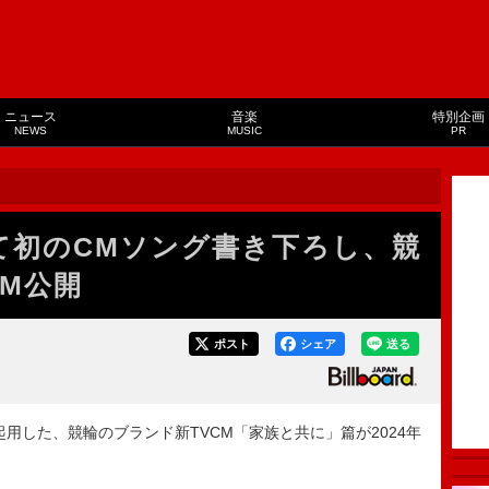
ニュース
音楽
特別企画
NEWS
MUSIC
PR
として初のCMソング書き下ろし、競
CM公開
ポスト
シェア
送る
起用した、競輪のブランド新TVCM「家族と共に」篇が2024年