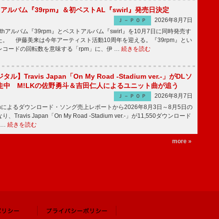
hアルバム『39rpm』＆初ベストAL『swirl』発売日決定
2026年8月7日
Ｊ－ＰＯＰ
hアルバム『39rpm』とベストアルバム『swirl』を10月7日に同時発売す
。 伊藤美来は今年アーティスト活動10周年を迎える。『39rpm』とい
コードの回転数を意味する「rpm」に、伊 …
続きを読む
】Travis Japan「On My Road -Stadium ver.-」がDLソ
走中 M!LKの佐野勇斗＆吉田仁人によるユニット曲が追う
2026年8月7日
Ｊ－ＰＯＰ
apanによるダウンロード・ソング売上レポートから2026年8月3日～8月5日の
ravis Japan「On My Road -Stadium ver.-」が11,550ダウンロード
 …
続きを読む
more »