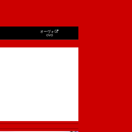
オーヴォ
OVO