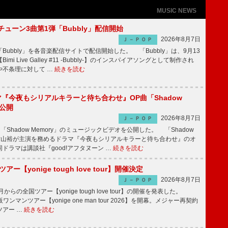
MUSIC NEWS
ーチューン3曲第1弾「Bubbly」配信開始
2026年8月7日
Ｊ－ＰＯＰ
Bubbly」を各音楽配信サイトで配信開始した。 「Bubbly」は、9月13
mi Live Galley #11 -Bubbly-】のインスパイアソングとして制作され
や不条理に対して …
続きを読む
ラマ『今夜もシリアルキラーと待ち合わせ』OP曲「Shadow
V公開
2026年8月7日
Ｊ－ＰＯＰ
「Shadow Memory」のミュージックビデオを公開した。 「Shadow
、横山裕が主演を務めるドラマ『今夜もシリアルキラーと待ち合わせ』のオ
ドラマは講談社『good!アフタヌーン …
続きを読む
ツアー【yonige tough love tour】開催決定
2026年8月7日
Ｊ－ＰＯＰ
月からの全国ツアー【yonige tough love tour】の開催を発表した。
阪ワンマンツアー【yonige one man tour 2026】を開幕。メジャー再契約
ツアー …
続きを読む