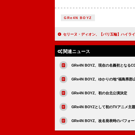
GRe4N BOYZ
セリーヌ・ディオン、【パリ五輪】ハイライトを「愛の讃歌」で振り返る特
関連ニュース
GRe4N BOYZ、現在の名義初とな
GRe4N BOYZ、ゆかりの地“福島
GRe4N BOYZ、初の台北公演決定
GRe4N BOYZとして初のTVアニ
GRe4N BOYZ、改名発表時のパフォーマ