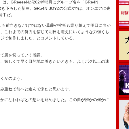
GReeeeNが2024年3月にグループ名を「GRe4N
き下ろした新曲。GRe4N BOYZの公式Xでは、オンエアに先
開中だ。
必ずしも前向きなだけではない葛藤や挫折も乗り越えて明日に向か
り、これまでの努力を信じて明日を迎えにいくような力強くも
ージで制作しました」とコメントしている。
って風を切っていく感覚。
も、嬉しくて早く目的地に着きたいときも、歩くボク以上の速
いくかのよう。
積み重ねで前へと進んで来たと思います。
何かになれればとの想いを込めました。この曲が誰かの何かに