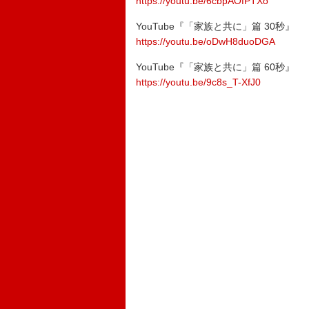
https://youtu.be/6cbpAOfPTXo
YouTube『「家族と共に」篇 30秒』
https://youtu.be/oDwH8duoDGA
YouTube『「家族と共に」篇 60秒』
https://youtu.be/9c8s_T-XfJ0