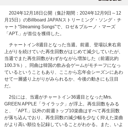
2024年12月18日公開（集計期間：2024年12月9日～12
月15日）のBillboard JAPANストリーミング・ソング・チ
ャート“Streaming Songs”で、ロゼ＆ブルーノ・マーズ
「APT.」が首位を獲得した。
チャートイン8週目となった当週。前週、登場以来右肩
上がりを続けていた再生回数がはじめて減少していたが、
当週でまた再生回数がわずかながら増加した（前週比約
100.3％）。同曲は韓国の飲み会ゲームがモチーフになっ
ているということもあり、ここから忘年会シーズンにあわ
せて一層盛り上がりがみられるか、今後の動きにも注目
だ。
2位には、当週がチャートイン36週目となったMrs.
GREEN APPLE「ライラック」が浮上。再生回数をみる
と、「APT.」以外の前週トップ10楽曲はすべて再生回数
が落ち込んでおり、再生回数の減少幅を少なく抑えた楽曲
がより高い順位を記録していることがわかる。また、いよ