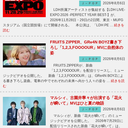
2026年8月6日
Ｊ－ＰＯＰ
LDH所属アーティストが集結する【LDH LIVE-
EXPO 2026 -PERFECT YEAR BEST-】が、
2026年11月28日・29日の2日間、東京・MUFG
スタジアム（国立競技場）にて開催される。 本公演は、「LDH PE …
続きを
読む
FRUITS ZIPPER、GRe4N BOYZ書き下
ろし「1,2,3,FOOOOUR」MVに自然体の
姿
2026年8月6日
Ｊ－ＰＯＰ
FRUITS ZIPPERが、新曲
「1,2,3,FOOOOUR」を配信リリースし、ミュー
ジックビデオを公開した。 新曲「1,2,3,FOOOOUR」は、GRe4N BOYZによ
る書き下ろし楽曲。電車の中でそれぞれの未来へ向かう人々の姿を …
続きを読
む
マルシィ、古園井寧々が出演する「花火
が瞬いて」MVはひと夏の物語
2026年8月6日
Ｊ－ＰＯＰ
マルシィが、新曲「花火が瞬いて」のミュー
ジックビデオを公開した。 2026年7月29日に
配信リリースされた新曲「花火が瞬いて」は、