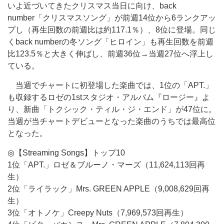
いよ近づいてきたクリスマス当日に向け、back
number「クリスマスソング」が前週14位から6ランクアッ
プし（再生回数の前週比は約117.1％）、8位に登場。同じ
くback numberの冬ソング「ヒロイン」も再生回数を前週
比123.5％と大きく伸ばし、前週36位→当週27位へ浮上し
ている。
当週でチャートに初登場した楽曲では、1位の「APT.」
も収録するロゼの1stスタジオ・アルバム『ロージー』よ
り、新曲「トクシック・ティル・ジ・エンド」が47位に。
当週が当チャートデビューとなった楽曲のうちでは最高位
となった。
◎【Streaming Songs】トップ10
1位「APT.」ロゼ＆ブルーノ・マーズ（11,624,113回再
生）
2位「ライラック」Mrs. GREEN APPLE（9,008,629回再
生）
3位「オトノケ」Creepy Nuts（7,969,573回再生）