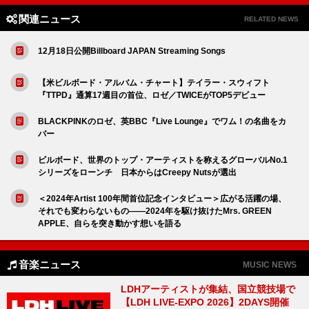
関連ニュース
RELATED NEWS
12月18日公開Billboard JAPAN Streaming Songs
【米ビルボード・アルバム・チャート】テイラー・スウィフト
『TTPD』通算17週目の首位、ロゼ／TWICEがTOP5デビュー
BLACKPINKのロゼ、英BBC『Live Lounge』でワム！の名曲をカ
バー
ビルボード、世界のトップ・アーティストを称えるグローバルNo.1
シリーズをローンチ 日本からはCreepy Nutsが選出
＜2024年Artist 100年間首位記念インタビュー＞広がる活躍の場、
それでも変わらないもの――2024年を駆け抜けたMrs. GREEN
APPLE、自らを突き動かす想いを語る
音楽ニュース
MUSIC NEWS
LDHアーティストが集結、国立競技場で
【LDH LIVE-EXPO 2026】2DAYS開催