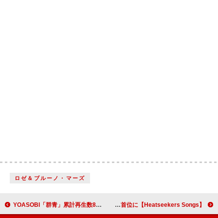
ロゼ＆ブルーノ・マーズ
YOASOBI「群青」累計再生数8億回突破：今週のストリーミングまとめ
【Heatseekers Songs】柊マグネタイト「テトリス」が初登場で首位に