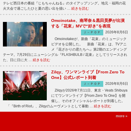
テレビ西日本の番組『じもちゃんねる』のタイアップソング。地元・福岡の花
火大会で過ごしたひと夏の思い出を描い …
続きを読む
Omoinotake、南琴奈＆黒田昊夢が出演
する「花束」MVで“好き”を表現
2026年8月6日
Ｊ－ＰＯＰ
Omoinotakeが、新曲「花束」のミュージック
ビデオを公開した。 新曲「花束」は、TVアニ
メ『花ざかりの君たちへ』第2期のエンディング
テーマ。7月29日にニューシングル『FLASHBULB / 花束』としてリリースされ
た、日に日に大 …
続きを読む
Zilqy、ワンマンライブ【From Zero To
One】公式レポート到着
2026年8月6日
Ｊ－ＰＯＰ
Zilqyが2026年7月11日、東京・Veats Shibuya
にてワンマンライブ【From Zero To One】を開
催し、そのオフィシャルレポートが到着した。
「『Birth of Riot』、Zilqyのムーヴメントとして暴動 …
続きを読む
more »