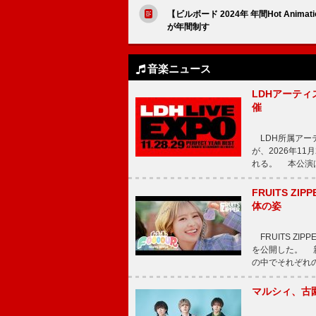
【ビルボード 2024年 年間Hot Animati
が年間制す
音楽ニュース
LDHアーティス
催
LDH所属アーティス
が、2026年1
れる。 本公演は
FRUITS ZI
体の姿
FRUITS ZI
を公開した。 新曲
の中でそれぞれ
マルシィ、古