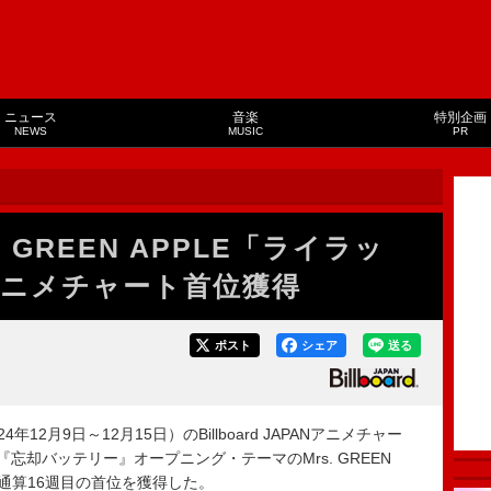
ニュース
音楽
特別企画
NEWS
MUSIC
PR
 GREEN APPLE「ライラッ
アニメチャート首位獲得
ポスト
シェア
送る
年12月9日～12月15日）のBillboard JAPANアニメチャー
TVアニメ『忘却バッテリー』オープニング・テーマのMrs. GREEN
、通算16週目の首位を獲得した。