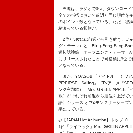
当週は、ラジオで3位、ダウンロードで
全ての指標において前週と同じ順位をキー
のポイント数となっている。ただ、総獲
縮まっている状態だ。
2位と3位には前週から引き続き、Cree
グ・テーマ）と「Bling-Bang-Bang
選抜試験編」オープニング・テーマ）が
にリリースされたことで同指標に3位で
となっている。
また、YOASOBI「アイドル」（T
BE:FIRST「Sailing」（TVアニメ『SP
ング主題歌）、Mrs. GREEN AP
歌）がそれぞれ前週から順位を上げているほ
語〉シリーズ オフ&モンスターシーズン
果たしている。
◎【JAPAN Hot Animation】トップ10
1位「ライラック」Mrs. GREEN APPLE