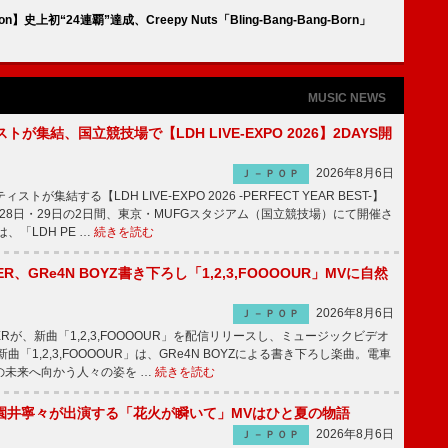
on】史上初“24連覇”達成、Creepy Nuts「Bling-Bang-Bang-Born」
MUSIC NEWS
トが集結、国立競技場で【LDH LIVE-EXPO 2026】2DAYS開
2026年8月6日
Ｊ－ＰＯＰ
トが集結する【LDH LIVE-EXPO 2026 -PERFECT YEAR BEST-】
1月28日・29日の2日間、東京・MUFGスタジアム（国立競技場）にて開催さ
、「LDH PE …
続きを読む
PPER、GRe4N BOYZ書き下ろし「1,2,3,FOOOOUR」MVに自然
2026年8月6日
Ｊ－ＰＯＰ
PPERが、新曲「1,2,3,FOOOOUR」を配信リリースし、ミュージックビデオ
「1,2,3,FOOOOUR」は、GRe4N BOYZによる書き下ろし楽曲。電車
の未来へ向かう人々の姿を …
続きを読む
園井寧々が出演する「花火が瞬いて」MVはひと夏の物語
2026年8月6日
Ｊ－ＰＯＰ