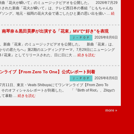
曲「花火が瞬いて」のミュージックビデオを公開した。 2026年7月29
スされた新曲「花火が瞬いて」は、テレビ西日本の番組『じもちゃんね
プソング。地元・福岡の花火大会で過ごしたひと夏の思い出を描い …
続
ake、南琴奈＆黒田昊夢が出演する「花束」MVで“好き”を表現
2026年8月6日
Ｊ－ＰＯＰ
keが、新曲「花束」のミュージックビデオを公開した。 新曲「花束」は、
かりの君たちへ』第2期のエンディングテーマ。7月29日にニューシング
LB / 花束』としてリリースされた、日に日に大 …
続きを読む
マンライブ【From Zero To One】公式レポート到着
2026年8月6日
Ｊ－ＰＯＰ
7月11日、東京・Veats Shibuyaにてワンマンライブ【From Zero To
そのオフィシャルレポートが到着した。 「『Birth of Riot』、Zilqyの
して暴動 …
続きを読む
more »