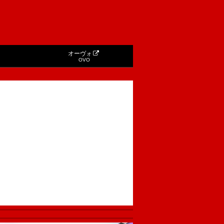
オーヴォ
OVO