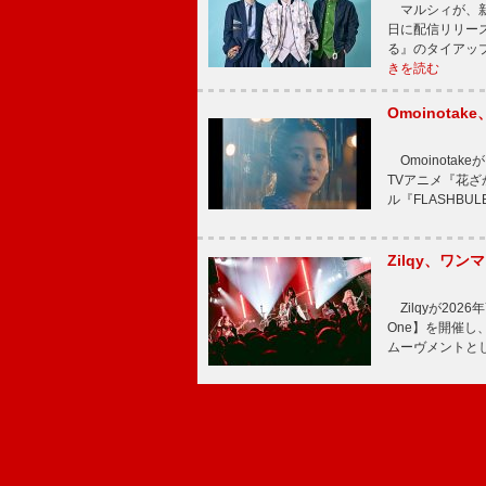
マルシィが、新
日に配信リリー
る』のタイアッ
きを読む
Omoinot
Omoinota
TVアニメ『花ざ
ル『FLASHBU
Zilqy、ワン
Zilqyが2026年
One】を開催し、
ムーヴメントと