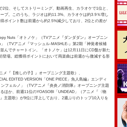
2位、そしてストリーミング、動画再生、カラオケで1位と、
プ。このうち、ラジオは約11.3%、カラオケは約3.9％増し
得ポイント数は前週から約2.5%減少しており、2位との差が
py Nuts「オトノケ」（TVアニメ『ダンダダン』オープニン
-Born」（TVアニメ『マッシュル-MASHLE-』第2期「神覚者候補
並んでチャートイン。「オトノケ」は12月11日にCD盤が新た
初登場。総獲得ポイントにおいて両楽曲は前週から微減する形
Vアニメ『【推しの子】』オープニング主題歌）、
ECIAL EDITED VERSION「ONE PIECE」魚人島編』エンディ
PLE「インフェルノ」（TVアニメ『炎炎ノ消防隊』オープニング主題
か、前週11位のYOASOBI「UNDEAD」（アニメ『〈物
』主題歌）が9位に浮上しており、2週ぶりのトップ10入りを