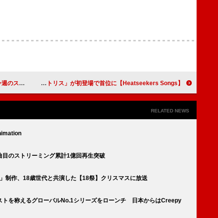
ングまとめ
【Heatseekers Songs】柊マグネタイト「テトリス」が初登場で首位に
RELATED NEWS
imation
自身20曲目のストリーミング累計1億回再生突破
ダーリン」制作、18歳世代と共演した【18祭】クリスマスに放送
を称えるグローバルNo.1シリーズをローンチ 日本からはCreepy