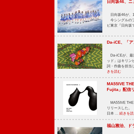
日向坂46、
日向坂46が、1
今シングルのフ
ビ東京『日向坂
Da-iCE、
Da-iCEが
ッド」はキリン
詞・作曲を担当
きを読む
MA55IVE TH
Fujita」配
MA55IVE THE 
リリースした。 本
日本 …
続きを読
福山雅治、ド