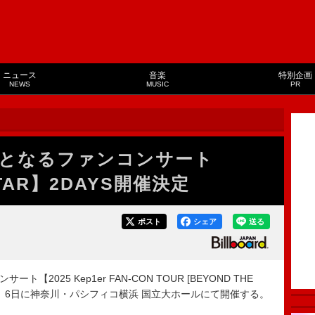
ニュース
音楽
特別企画
NEWS
MUSIC
PR
制初となるファンコンサート
STAR】2DAYS開催決定
ポスト
シェア
送る
2025 Kep1er FAN-CON TOUR [BEYOND THE
5年3月5日、6日に神奈川・パシフィコ横浜 国立大ホールにて開催する。