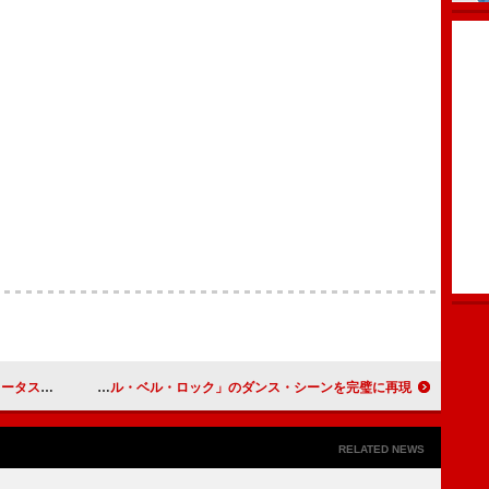
ル従業員を演じる
KATSEYE、映画『ミーン・ガールズ』から「ジングル・ベル・ロック」のダンス・シーンを完璧に再現
RELATED NEWS