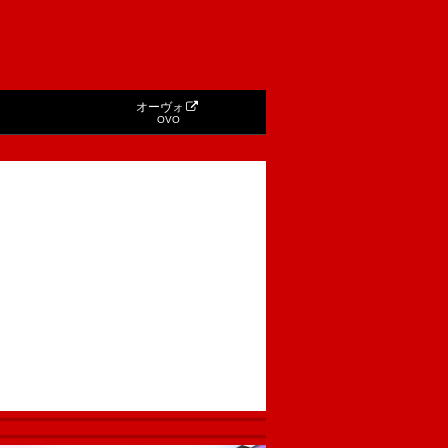
オーヴォ
OVO