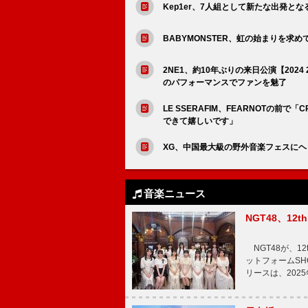
Kep1er、7人組として新たな出発となる「
BABYMONSTER、虹の始まりを求めて旅立
2NE1、約10年ぶりの来日公演【2024 2N
のパフォーマンスでファンを魅了
LE SSERAFIM、FEARNOTの前で「CR
できて嬉しいです」
XG、中国最大級の野外音楽フェスに
音楽ニュース
NGT48、1
NGT48が、1
ットフォームSH
リースは、202