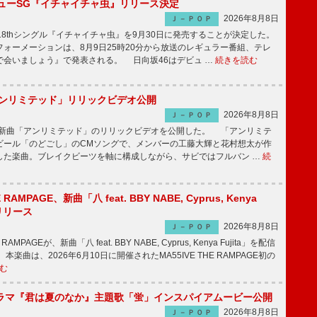
ニューSG『イチャイチャ虫』リリース決定
2026年8月8日
Ｊ－ＰＯＰ
8thシングル『イチャイチャ虫』を9月30日に発売することが決定した。
ォーメーションは、8月9日25時20分から放送のレギュラー番組、テレ
で会いましょう』で発表される。 日向坂46はデビュ …
続きを読む
「アンリミテッド」リリックビデオ公開
2026年8月8日
Ｊ－ＰＯＰ
、最新曲「アンリミテッド」のリリックビデオを公開した。 「アンリミテ
ビール「のどごし」のCMソングで、メンバーの工藤大輝と花村想太が作
した楽曲。ブレイクビーツを軸に構成しながら、サビではフルバン …
続
E RAMPAGE、新曲「八 feat. BBY NABE, Cyprus, Kenya
信リリース
2026年8月8日
Ｊ－ＰＯＰ
RAMPAGEが、新曲「八 feat. BBY NABE, Cyprus, Kenya Fujita」を配信
楽曲は、2026年6月10日に開催されたMA55IVE THE RAMPAGE初の
む
ラマ『君は夏のなか』主題歌「蛍」インスパイアムービー公開
2026年8月8日
Ｊ－ＰＯＰ