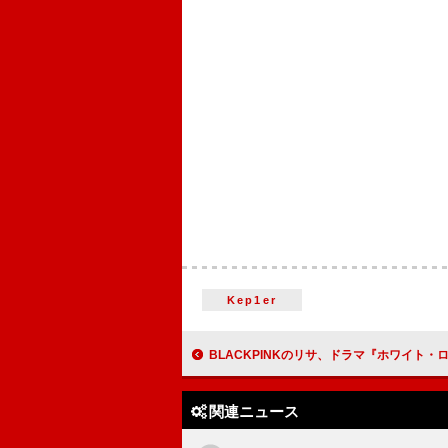
Kep1er
BLACKPINKのリサ、ドラマ『ホワイト・ロータス』シーズン3の予告編でミステリアスなホテ
関連ニュース