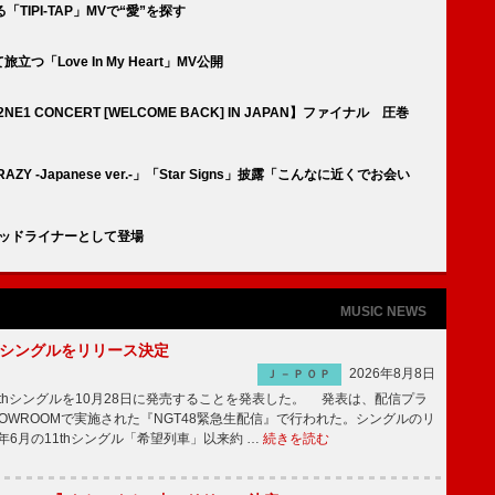
TIPI-TAP」MVで“愛”を探す
つ「Love In My Heart」MV公開
E1 CONCERT [WELCOME BACK] IN JAPAN】ファイナル 圧巻
AZY -Japanese ver.-」「Star Signs」披露「こんなに近くでお会い
ヘッドライナーとして登場
MUSIC NEWS
2thシングルをリリース決定
2026年8月8日
Ｊ－ＰＯＰ
2thシングルを10月28日に発売することを発表した。 発表は、配信プラ
OWROOMで実施された『NGT48緊急生配信』で行われた。シングルのリ
5年6月の11thシングル「希望列車」以来約 …
続きを読む