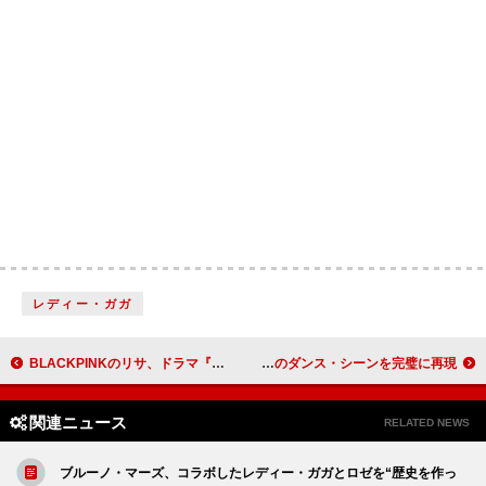
レディー・ガガ
BLACKPINKのリサ、ドラマ『ホワイト・ロータス』シーズン3の予告編でミステリアスなホテル従業員を演じる
KATSEYE、映画『ミーン・ガールズ』から「ジングル・ベル・ロック」のダンス・シーンを完璧に再現
関連ニュース
RELATED NEWS
ブルーノ・マーズ、コラボしたレディー・ガガとロゼを“歴史を作っ