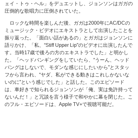
ェイ・トゥ・ヘル」をデュエットし、ジョンソンはガガの
圧倒的な歌唱力に圧倒されていた。
ロックな時間を楽しんだ後、ガガは2000年にAC/DCの
ミュージック・ビデオにエキストラとして出演したことを
振り返った。「面白い話があるの」とガガはジョンソンに
語りかけ、「私、“Stiff Upper Lip”のビデオに出演したんで
す。当時17歳で後ろの方のエキストラでした」と明かし
た。「ヘッドバンギングをしていたら、“うーん、ヘッド
バングはしないで、モダンな感じにしたいから”とスタッ
フから言われ、“ヤダ、私ができる動きはこれしかないな
いのに”という感じでした」と話した。このエピソード
は、車好きで知られるジョンソンが「俺、実は免許持って
ないんだ！」と冗談を言う様子で和やかに幕を閉じた。こ
のフル・エピソードは、Apple TV+で視聴可能だ。