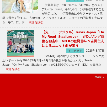
伊藤美来が、5thアルバム『39rpm』とベスト
アルバム『swirl』を10月7日に同時発売すること
が決定した。 伊藤美来は今年アーティスト活
動10周年を迎える。『39rpm』というタイトルは、レコードの回転数を意味す
る「rpm」に、伊 …
続きを読む
【先ヨミ・デジタル】Travis Japan「On
My Road -Stadium ver.-」がDLソング首
位を独走中 M!LKの佐野勇斗＆吉田仁人
によるユニット曲が追う
2026年8月7日
Ｊ－ＰＯＰ
GfK/NIQ Japanによるダウンロード・ソング売
上レポートから2026年8月3日～8月5日の集計が明らかとなり、Travis
Japan「On My Road -Stadium ver.-」が11,550ダウンロード（DL）を売り上
…
続きを読む
more »