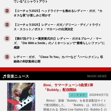
ている”とシャウトアウト
【コーチェラ2025】ヘッドライナーを務めるレディー・ガガ、“カ
オスな夜”が楽しみと明かす
【コーチェラ2025】レディー・ガガ／グリーン・デイ／トラヴィ
ス・スコット／ポスト・マローンの出演決定
【第67回グラミー賞授賞式(R)】レディー・ガガ＆ブルーノ・マー
ズ、「Die With a Smile」のノミネーションで“素晴らしいファン”に
感謝
レディー・ガガ、「Close To You」カバーなど『ハーレクイン』収
録曲の和訳動画公開
音楽ニュース
MUSIC NEWS
Bimi、サマーチューン3曲第1弾
「Bubbly」配信開始
2026年8月7日
Ｊ－ＰＯＰ
Bimiが、新曲「Bubbly」を各音楽配信サイト
で配信開始した。 「Bubbly」は、9月13日に
開催される【Bimi Live Galley #11 -Bubbly-】の