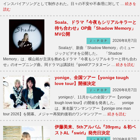
インスパイアソングとして制作された。日々の不安や不条理に対して …
続きを
読む
Soala、ドラマ『今夜もシリアルキラーと
待ち合わせ』OP曲「Shadow Memory」
MV公開
2026年8月7日
Ｊ－ＰＯＰ
Soalaが、新曲「Shadow Memory」のミュー
ジックビデオを公開した。 「Shadow
Memory」は、横山裕が主演を務めるドラマ『今夜もシリアルキラーと待ち合わ
せ』のオープニング曲。同ドラマは講談社『good!アフタヌーン …
続きを読む
yonige、全国ツアー【yonige tough
love tour】開催決定
2026年8月7日
Ｊ－ＰＯＰ
yonigeが、11月からの全国ツアー【yonige
tough love tour】の開催を発表した。 yonige
は、東名阪ワンマンツアー【yonige one man
tour 2026】を開幕。メジャー再契約後初のワンマンツアー …
続きを読む
伊藤美来、5thアルバム『39rpm』＆初ベ
ストAL『swirl』発売日決定
2026年8月7日
Ｊ－ＰＯＰ