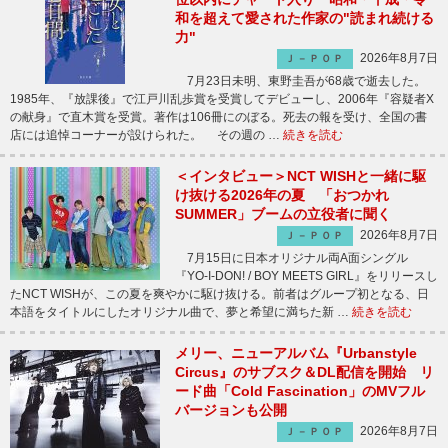
和を超えて愛された作家の"読まれ続ける
力"
2026年8月7日
Ｊ－ＰＯＰ
7月23日未明、東野圭吾が68歳で逝去した。
1985年、『放課後』で江戸川乱歩賞を受賞してデビューし、2006年『容疑者X
の献身』で直木賞を受賞。著作は106冊にのぼる。死去の報を受け、全国の書
店には追悼コーナーが設けられた。 その週の …
続きを読む
＜インタビュー＞NCT WISHと一緒に駆
け抜ける2026年の夏 「おつかれ
SUMMER」ブームの立役者に聞く
2026年8月7日
Ｊ－ＰＯＰ
7月15日に日本オリジナル両A面シングル
『YO-I-DON! / BOY MEETS GIRL』をリリースし
たNCT WISHが、この夏を爽やかに駆け抜ける。前者はグループ初となる、日
本語をタイトルにしたオリジナル曲で、夢と希望に満ちた新 …
続きを読む
メリー、ニューアルバム『Urbanstyle
Circus』のサブスク＆DL配信を開始 リ
ード曲「Cold Fascination」のMVフル
バージョンも公開
2026年8月7日
Ｊ－ＰＯＰ