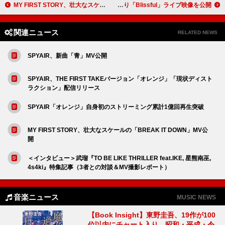
MY FIRST STORY、壮大なスケールの「BREAK IT DOWN」MV公開
BE:FIRST、【BMSG FES'24】より「Blissful」ライブ映像を公開
関連ニュース
RELATED NEWS
SPYAIR、新曲「青」MV公開
SPYAIR、THE FIRST TAKEバージョン「オレンジ」「現状ディスト
ラクション」配信リリース
SPYAIR「オレンジ」自身初のストリーミング累計1億回再生突破
MY FIRST STORY、壮大なスケールの「BREAK IT DOWN」MV公
開
＜インタビュー＞武瑠『TO BE LIKE THRILLER feat.IKE, 星熊南巫,
4s4ki』特集記事（3者との対談＆MV撮影レポート）
音楽ニュース
MUSIC NEWS
【Book Insight】東野圭吾、19作が100
位以内にチャート入り 昭和・平成・令