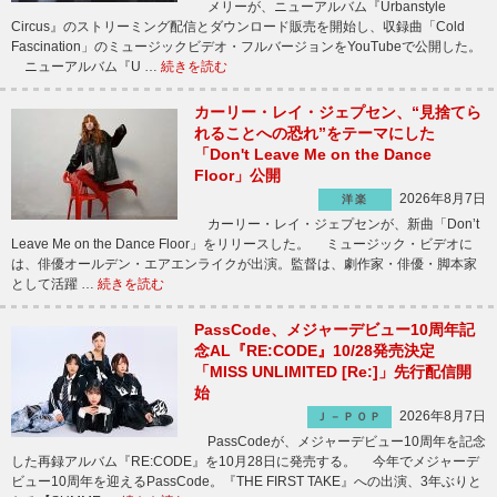
メリーが、ニューアルバム『Urbanstyle
Circus』のストリーミング配信とダウンロード販売を開始し、収録曲「Cold
Fascination」のミュージックビデオ・フルバージョンをYouTubeで公開した。
ニューアルバム『U …
続きを読む
カーリー・レイ・ジェプセン、“見捨てら
れることへの恐れ”をテーマにした
「Don't Leave Me on the Dance
Floor」公開
2026年8月7日
洋楽
カーリー・レイ・ジェプセンが、新曲「Don’t
Leave Me on the Dance Floor」をリリースした。 ミュージック・ビデオに
は、俳優オールデン・エアエンライクが出演。監督は、劇作家・俳優・脚本家
として活躍 …
続きを読む
PassCode、メジャーデビュー10周年記
念AL『RE:CODE』10/28発売決定
「MISS UNLIMITED [Re:]」先行配信開
始
2026年8月7日
Ｊ－ＰＯＰ
PassCodeが、メジャーデビュー10周年を記念
した再録アルバム『RE:CODE』を10月28日に発売する。 今年でメジャーデ
ビュー10周年を迎えるPassCode。『THE FIRST TAKE』への出演、3年ぶりと