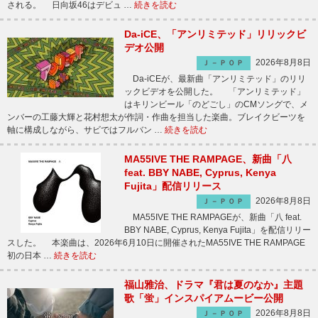
される。 日向坂46はデビュ …
続きを読む
Da-iCE、「アンリミテッド」リリックビ
デオ公開
2026年8月8日
Ｊ－ＰＯＰ
Da-iCEが、最新曲「アンリミテッド」のリリ
ックビデオを公開した。 「アンリミテッド」
はキリンビール「のどごし」のCMソングで、メ
ンバーの工藤大輝と花村想太が作詞・作曲を担当した楽曲。ブレイクビーツを
軸に構成しながら、サビではフルバン …
続きを読む
MA55IVE THE RAMPAGE、新曲「八
feat. BBY NABE, Cyprus, Kenya
Fujita」配信リリース
2026年8月8日
Ｊ－ＰＯＰ
MA55IVE THE RAMPAGEが、新曲「八 feat.
BBY NABE, Cyprus, Kenya Fujita」を配信リリー
スした。 本楽曲は、2026年6月10日に開催されたMA55IVE THE RAMPAGE
初の日本 …
続きを読む
福山雅治、ドラマ『君は夏のなか』主題
歌「蛍」インスパイアムービー公開
2026年8月8日
Ｊ－ＰＯＰ