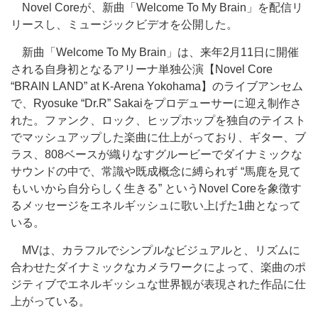
Novel Coreが、新曲「Welcome To My Brain」を配信リ
リースし、ミュージックビデオを公開した。
新曲「Welcome To My Brain」は、来年2月11日に開催
される自身初となるアリーナ単独公演【Novel Core
“BRAIN LAND” at K-Arena Yokohama】のライブアンセム
で、Ryosuke “Dr.R” Sakaiをプロデューサーに迎え制作さ
れた。ファンク、ロック、ヒップホップを独自のテイスト
でマッシュアップした楽曲に仕上がっており、ギター、ブ
ラス、808ベースが織りなすグルービーでダイナミックな
サウンドの中で、常識や既成概念に縛られず “馬鹿を見て
もいいから自分らしく生きる” というNovel Coreを象徴す
るメッセージをエネルギッシュに歌い上げた1曲となって
いる。
MVは、カラフルでシンプルなビジュアルと、リズムに
合わせたダイナミックなカメラワークによって、楽曲のポ
ジティブでエネルギッシュな世界観が表現された作品に仕
上がっている。