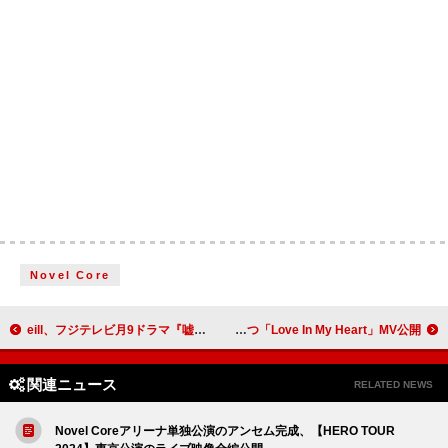
Novel Core
eill、フジテレビ月9ドラマ『嘘解きレトリック』主題歌の「革命前夜」ライブ映像を初公開
BABYMONSTER、虹の始まりを求めて旅立つ「Love In My Heart」MV公開
関連ニュース
RELATED NEWS
Novel Coreアリーナ単独公演のアンセム完成、【HERO TOUR