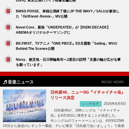
2024】東京公演のライブ映像全編公開
BMSG POSSE、単独公演終了後にJP THE WAVY／SALUが参加し
た「Girlfriend -Remix-」MV公開
Novel Core、新曲「UNDEFEATED」が【RIZIN DECADE】
ABEMAオリジナルテーマソングに
BE:FIRST、TVアニメ『ONE PIECE』ED主題歌「Sailing」MVの
Behind The Scenes公開
Nissy、被災地・石川県輪島市へ3度目の訪問「支援の輪が広がる事
を願っています」
音楽ニュース
MUSIC NEWS
日向坂46、ニューSG『イチャイチャ虫』
リリース決定
2026年8月8日
Ｊ－ＰＯＰ
日向坂46が、18thシングル『イチャイチャ
虫』を9月30日に発売することが決定した。
今シングルのフォーメーションは、8月9日25時
20分から放送のレギュラー番組、テレビ東京『日向坂で会いましょう』で発表