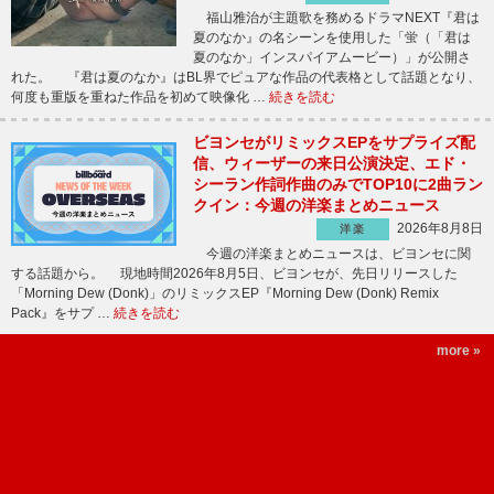
福山雅治が主題歌を務めるドラマNEXT『君は
夏のなか』の名シーンを使用した「蛍（「君は
夏のなか」インスパイアムービー）」が公開さ
れた。 『君は夏のなか』はBL界でピュアな作品の代表格として話題となり、
何度も重版を重ねた作品を初めて映像化 …
続きを読む
ビヨンセがリミックスEPをサプライズ配
信、ウィーザーの来日公演決定、エド・
シーラン作詞作曲のみでTOP10に2曲ラン
クイン：今週の洋楽まとめニュース
2026年8月8日
洋楽
今週の洋楽まとめニュースは、ビヨンセに関
する話題から。 現地時間2026年8月5日、ビヨンセが、先日リリースした
「Morning Dew (Donk)」のリミックスEP『Morning Dew (Donk) Remix
Pack』をサプ …
続きを読む
more »