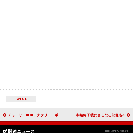
TWICE
チャーリーXCX、ナタリー・ポートマン＆ジェナ・オルテガ主演映画『The Gallerist』のキャストに加わる
&TEAM、2ndALタイトル曲「雪明かり (Yukiakari)」MV公開 本編終了後にさらなる映像も
関連ニュース
RELATED NEWS