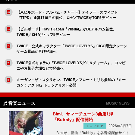
【米ビルボード・アルバム・チャート】テイラー・スウィフト
『TTPD』通算17週目の首位、ロゼ／TWICEがTOP5デビュー
【ビルボード】Travis Japan『VIIsual』がDLアルバム首位、
TWICE／ロゼがトップ5デビュー
TWICE、公式キャラクター「TWICE LOVELYS」GiGO限定クレーン
ゲーム景品が再び登場へ
TWICE公式キャラの『TWICE LOVELYSグミ＆チャーム』、コンビ
ニやお菓子売場などで発売へ
ミーガン・ザ・スタリオン、TWICE／フロー・ミリら参加の『ミー
ガン：アクトII』トラックリスト公開
音楽ニュース
MUSIC NEWS
Bimi、サマーチューン3曲第1弾
「Bubbly」配信開始
2026年8月7日
Ｊ－ＰＯＰ
Bimiが、新曲「Bubbly」を各音楽配信サイト