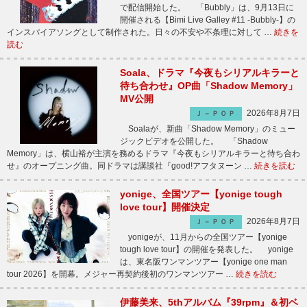
で配信開始した。 「Bubbly」は、9月13日に
開催される【Bimi Live Galley #11 -Bubbly-】の
インスパイアソングとして制作された。日々の不安や不条理に対して …
続きを
読む
Soala、ドラマ『今夜もシリアルキラーと
待ち合わせ』OP曲「Shadow Memory」
MV公開
2026年8月7日
Ｊ－ＰＯＰ
Soalaが、新曲「Shadow Memory」のミュー
ジックビデオを公開した。 「Shadow
Memory」は、横山裕が主演を務めるドラマ『今夜もシリアルキラーと待ち合わ
せ』のオープニング曲。同ドラマは講談社『good!アフタヌーン …
続きを読む
yonige、全国ツアー【yonige tough
love tour】開催決定
2026年8月7日
Ｊ－ＰＯＰ
yonigeが、11月からの全国ツアー【yonige
tough love tour】の開催を発表した。 yonige
は、東名阪ワンマンツアー【yonige one man
tour 2026】を開幕。メジャー再契約後初のワンマンツアー …
続きを読む
伊藤美来、5thアルバム『39rpm』＆初ベ