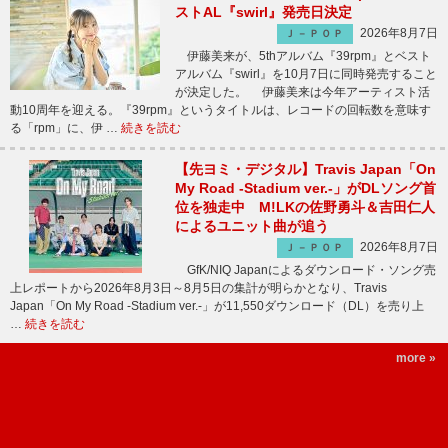
ストAL『swirl』発売日決定
2026年8月7日
Ｊ－ＰＯＰ
伊藤美来が、5thアルバム『39rpm』とベスト
アルバム『swirl』を10月7日に同時発売すること
が決定した。 伊藤美来は今年アーティスト活
動10周年を迎える。『39rpm』というタイトルは、レコードの回転数を意味す
る「rpm」に、伊 …
続きを読む
【先ヨミ・デジタル】Travis Japan「On
My Road -Stadium ver.-」がDLソング首
位を独走中 M!LKの佐野勇斗＆吉田仁人
によるユニット曲が追う
2026年8月7日
Ｊ－ＰＯＰ
GfK/NIQ Japanによるダウンロード・ソング売
上レポートから2026年8月3日～8月5日の集計が明らかとなり、Travis
Japan「On My Road -Stadium ver.-」が11,550ダウンロード（DL）を売り上
…
続きを読む
more »