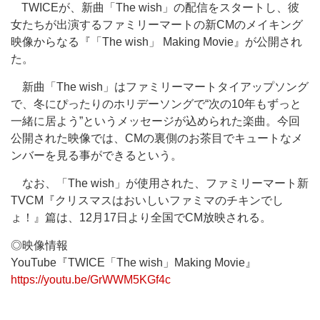
TWICEが、新曲「The wish」の配信をスタートし、彼
女たちが出演するファミリーマートの新CMのメイキング
映像からなる『「The wish」 Making Movie』が公開され
た。
新曲「The wish」はファミリーマートタイアップソング
で、冬にぴったりのホリデーソングで“次の10年もずっと
一緒に居よう”というメッセージが込められた楽曲。今回
公開された映像では、CMの裏側のお茶目でキュートなメ
ンバーを見る事ができるという。
なお、「The wish」が使用された、ファミリーマート新
TVCM『クリスマスはおいしいファミマのチキンでし
ょ！』篇は、12月17日より全国でCM放映される。
◎映像情報
YouTube『TWICE「The wish」Making Movie』
https://youtu.be/GrWWM5KGf4c