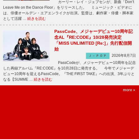
カーリー・レイ・ジェプセンが、新曲「Don’t
Leave Me on the Dance Floor」をリリースした。 ミュージック・ビデオに
は、俳優オールデン・エアエンライクが出演。監督は、劇作家・俳優・脚本家
として活躍 …
続きを読む
PassCode、メジャーデビュー10周年記
念AL『RE:CODE』10/28発売決定
「MISS UNLIMITED [Re:]」先行配信開
始
2026年8月7日
Ｊ－ＰＯＰ
PassCodeが、メジャーデビュー10周年を記念
した再録アルバム『RE:CODE』を10月28日に発売する。 今年でメジャーデ
ビュー10周年を迎えるPassCode。『THE FIRST TAKE』への出演、3年ぶりと
なる【SUMME …
続きを読む
more »