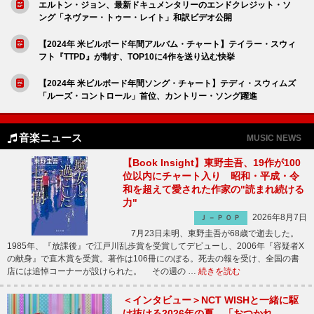
エルトン・ジョン、最新ドキュメンタリーのエンドクレジット・ソ
ング「ネヴァー・トゥー・レイト」和訳ビデオ公開
【2024年 米ビルボード年間アルバム・チャート】テイラー・スウィ
フト『TTPD』が制す、TOP10に4作を送り込む快挙
【2024年 米ビルボード年間ソング・チャート】テディ・スウィムズ
「ルーズ・コントロール」首位、カントリー・ソング躍進
音楽ニュース
MUSIC NEWS
【Book Insight】東野圭吾、19作が100
位以内にチャート入り 昭和・平成・令
和を超えて愛された作家の"読まれ続ける
力"
2026年8月7日
Ｊ－ＰＯＰ
7月23日未明、東野圭吾が68歳で逝去した。
1985年、『放課後』で江戸川乱歩賞を受賞してデビューし、2006年『容疑者X
の献身』で直木賞を受賞。著作は106冊にのぼる。死去の報を受け、全国の書
店には追悼コーナーが設けられた。 その週の …
続きを読む
＜インタビュー＞NCT WISHと一緒に駆
け抜ける2026年の夏 「おつかれ