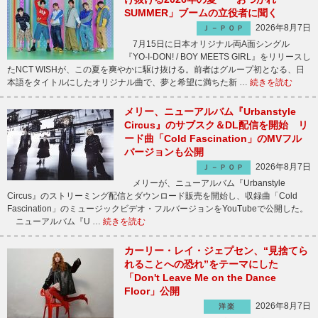
SUMMER」ブームの立役者に聞く
2026年8月7日
Ｊ－ＰＯＰ
7月15日に日本オリジナル両A面シングル
『YO-I-DON! / BOY MEETS GIRL』をリリースし
たNCT WISHが、この夏を爽やかに駆け抜ける。前者はグループ初となる、日
本語をタイトルにしたオリジナル曲で、夢と希望に満ちた新 …
続きを読む
メリー、ニューアルバム『Urbanstyle
Circus』のサブスク＆DL配信を開始 リ
ード曲「Cold Fascination」のMVフル
バージョンも公開
2026年8月7日
Ｊ－ＰＯＰ
メリーが、ニューアルバム『Urbanstyle
Circus』のストリーミング配信とダウンロード販売を開始し、収録曲「Cold
Fascination」のミュージックビデオ・フルバージョンをYouTubeで公開した。
ニューアルバム『U …
続きを読む
カーリー・レイ・ジェプセン、“見捨てら
れることへの恐れ”をテーマにした
「Don't Leave Me on the Dance
Floor」公開
2026年8月7日
洋楽