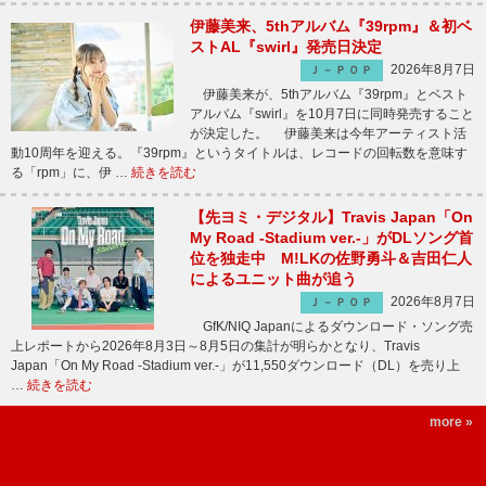
伊藤美来、5thアルバム『39rpm』＆初ベ
ストAL『swirl』発売日決定
2026年8月7日
Ｊ－ＰＯＰ
伊藤美来が、5thアルバム『39rpm』とベスト
アルバム『swirl』を10月7日に同時発売すること
が決定した。 伊藤美来は今年アーティスト活
動10周年を迎える。『39rpm』というタイトルは、レコードの回転数を意味す
る「rpm」に、伊 …
続きを読む
【先ヨミ・デジタル】Travis Japan「On
My Road -Stadium ver.-」がDLソング首
位を独走中 M!LKの佐野勇斗＆吉田仁人
によるユニット曲が追う
2026年8月7日
Ｊ－ＰＯＰ
GfK/NIQ Japanによるダウンロード・ソング売
上レポートから2026年8月3日～8月5日の集計が明らかとなり、Travis
Japan「On My Road -Stadium ver.-」が11,550ダウンロード（DL）を売り上
…
続きを読む
more »