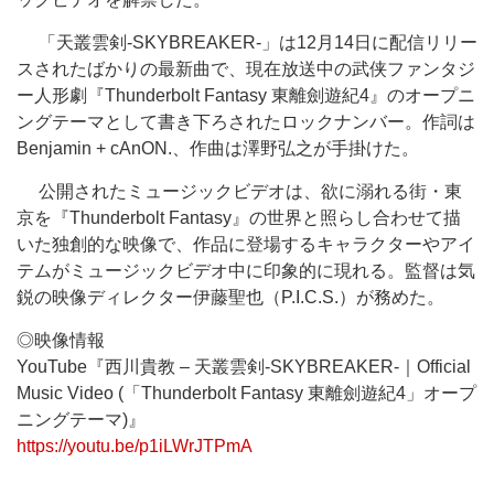
「天叢雲剣-SKYBREAKER-」は12月14日に配信リリー
スされたばかりの最新曲で、現在放送中の武侠ファンタジ
ー人形劇『Thunderbolt Fantasy 東離劍遊紀4』のオープニ
ングテーマとして書き下ろされたロックナンバー。作詞は
Benjamin + cAnON.、作曲は澤野弘之が手掛けた。
公開されたミュージックビデオは、欲に溺れる街・東
京を『Thunderbolt Fantasy』の世界と照らし合わせて描
いた独創的な映像で、作品に登場するキャラクターやアイ
テムがミュージックビデオ中に印象的に現れる。監督は気
鋭の映像ディレクター伊藤聖也（P.I.C.S.）が務めた。
◎映像情報
YouTube『西川貴教 – 天叢雲剣-SKYBREAKER-｜Official
Music Video (「Thunderbolt Fantasy 東離劍遊紀4」オープ
ニングテーマ)』
https://youtu.be/p1iLWrJTPmA