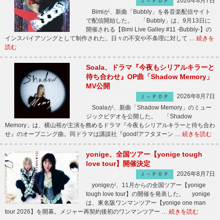
2026年8月7日
Ｊ－ＰＯＰ
Bimiが、新曲「Bubbly」を各音楽配信サイト
で配信開始した。 「Bubbly」は、9月13日に
開催される【Bimi Live Galley #11 -Bubbly-】の
インスパイアソングとして制作された。日々の不安や不条理に対して …
続きを
読む
Soala、ドラマ『今夜もシリアルキラーと
待ち合わせ』OP曲「Shadow Memory」
MV公開
2026年8月7日
Ｊ－ＰＯＰ
Soalaが、新曲「Shadow Memory」のミュー
ジックビデオを公開した。 「Shadow
Memory」は、横山裕が主演を務めるドラマ『今夜もシリアルキラーと待ち合わ
せ』のオープニング曲。同ドラマは講談社『good!アフタヌーン …
続きを読む
yonige、全国ツアー【yonige tough
love tour】開催決定
2026年8月7日
Ｊ－ＰＯＰ
yonigeが、11月からの全国ツアー【yonige
tough love tour】の開催を発表した。 yonige
は、東名阪ワンマンツアー【yonige one man
tour 2026】を開幕。メジャー再契約後初のワンマンツアー …
続きを読む