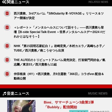
関連ニュース
RELATED NEWS
西川貴教、3rdアルバム『SINGularity Ⅲ -VOYAGE-』リリース＆ツ
アー開催が決定
＜レポート＞「メンタルヘルスについて話そう」――西川貴教ら登
壇【B-side Special Talk Event ～世界メンタルヘルスデー2024 #だ
れかとはなそう～】
NHK『第15回明石家紅白！』岩崎宏美／木村カエラ／高嶋ちさ子／
TUBE／西川貴教／南こうせつら出演
THE ALFEEのトリビュートアルバム発売決定、打首獄門同好会／氣
志團／東京03／西川貴教ら11組
仲宗根泉（HY）×西川貴教、月9主題歌「366日」コラボver.配信＆
動画公開
音楽ニュース
MUSIC NEWS
Bimi、サマーチューン3曲第1弾
「Bubbly」配信開始