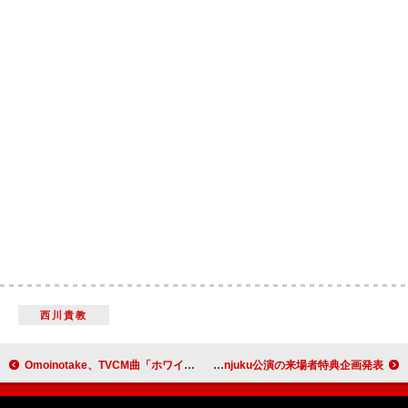
西川貴教
Omoinotake、TVCM曲「ホワイトアウト」CDリリース決定
vistlip、ワンマンツアー【Ship of Theseus】Zepp Shinjuku公演の来場者特典企画発表