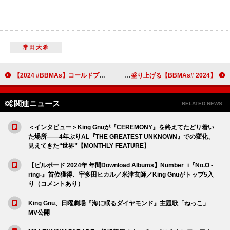
常田大希
【2024 #BBMAs】コールドプレイ、2年連続で＜トップ・ロック・ツアー・アーティスト＞受賞＆「All My Love」演奏
【2024 #BBMAs】タイラ、「Push 2 Start」「Shake Ah」のパフォーマンスで大いに盛り上げる
関連ニュース
RELATED NEWS
＜インタビュー＞King Gnuが『CEREMONY』を終えてたどり着い
た場所――4年ぶりAL『THE GREATEST UNKNOWN』での変化、
見えてきた“世界”【MONTHLY FEATURE】
【ビルボード 2024年 年間Download Albums】Number_i『No.O -
ring-』首位獲得、宇多田ヒカル／米津玄師／King Gnuがトップ5入
り（コメントあり）
King Gnu、日曜劇場『海に眠るダイヤモンド』主題歌「ねっこ」
MV公開