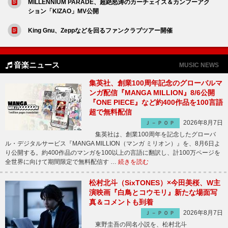
MILLENNIUM PARADE、超絶怒涛のカーチェイス＆カンフーアク
ション「KIZAO」MV公開
King Gnu、Zeppなどを回るファンクラブツアー開催
音楽ニュース
MUSIC NEWS
集英社、創業100周年記念のグローバルマ
ンガ配信『MANGA MILLION』8/6公開
『ONE PIECE』など約400作品を100言語
超で無料配信
2026年8月7日
Ｊ－ＰＯＰ
集英社は、創業100周年を記念したグローバ
ル・デジタルサービス『MANGA MILLION（マンガ ミリオン）』を、8月6日よ
り公開する。約400作品のマンガを100以上の言語に翻訳し、計100万ページを
全世界に向けて期間限定で無料配信す …
続きを読む
松村北斗（SixTONES）×今田美桜、W主
演映画『白鳥とコウモリ』新たな場面写
真＆コメントも到着
2026年8月7日
Ｊ－ＰＯＰ
東野圭吾の同名小説を、松村北斗