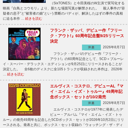
（SixTONES）と今田美桜のW主演で実写化する
映画『白鳥とコウモリ』より、新たな場面写真が解禁された。 殺人事件の“容
疑者の息子”と“被害者の娘”という禁断のバディが、解決したはずの事件の真相
に迫る本作 …
続きを読む
フランク・ザッパ、デビュー作『フリー
ク・アウト!』60周年記念盤9/25リリース
決定
2026年8月7日
洋楽
フランク・ザッパのデビュー作『フリーク・
アウト!』の60周年記念として、5CD＋ブルーレ
イ・スーパー・デラックス・エディションが9月25日にリリースされることが
決定した。 全6枚のディスクに全105トラックが収録された本作は、2026年
…
続きを読む
エルヴィス・コステロ、デビューAL『マ
イ・エイム・イズ・トゥルー』49周年記
念ボックス・セットが10/2発売
2026年8月7日
洋楽
エルヴィス・コステロが1977年に発表したデ
ビュー・アルバム『マイ・エイム・イズ・トゥ
ルー』の発売49周年を記念した5CDボックス・セットが2026年10月2日にリリ
ースされる。発表と共に、ボックス・セット収録の「ウォッチング・ザ・ディ