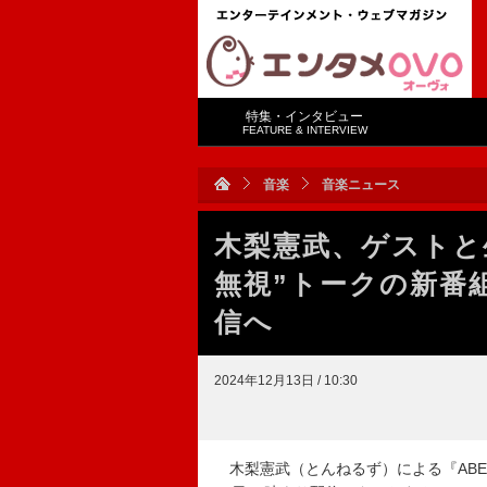
特集・インタビュー
FEATURE & INTERVIEW
音楽
音楽ニュース
木梨憲武、ゲストと
無視”トークの新番
信へ
2024年12月13日 / 10:30
木梨憲武（とんねるず）による『ABEM