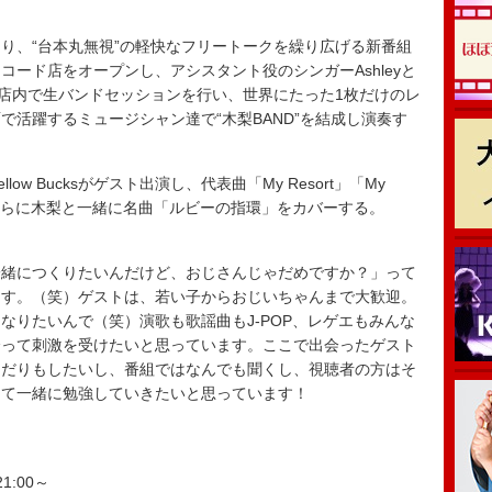
、“台本丸無視”の軽快なフリートークを繰り広げる新番組
ード店をオープンし、アシスタント役のシンガーAshleyと
と店内で生バンドセッションを行い、世界にたった1枚だけのレ
で活躍するミュージシャン達で“木梨BAND”を結成し演奏す
w Bucksがゲスト出演し、代表曲「My Resort」「My
」を披露。さらに木梨と一緒に名曲「ルビーの指環」をカバーする。
一緒につくりたいんだけど、おじさんじゃだめですか？」って
ます。（笑）ゲストは、若い子からおじいちゃんまで大歓迎。
なりたいんで（笑）演歌も歌謡曲もJ-POP、レゲエもみんな
会って刺激を受けたいと思っています。ここで出会ったゲスト
んだりもしたいし、番組ではなんでも聞くし、視聴者の方はそ
って一緒に勉強していきたいと思っています！
1:00～