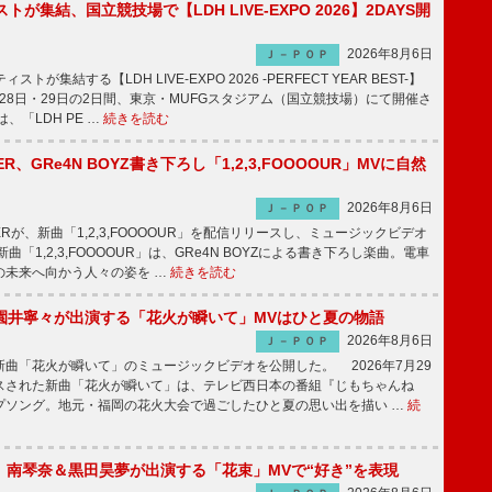
トが集結、国立競技場で【LDH LIVE-EXPO 2026】2DAYS開
2026年8月6日
Ｊ－ＰＯＰ
トが集結する【LDH LIVE-EXPO 2026 -PERFECT YEAR BEST-】
1月28日・29日の2日間、東京・MUFGスタジアム（国立競技場）にて開催さ
、「LDH PE …
続きを読む
PPER、GRe4N BOYZ書き下ろし「1,2,3,FOOOOUR」MVに自然
2026年8月6日
Ｊ－ＰＯＰ
PPERが、新曲「1,2,3,FOOOOUR」を配信リリースし、ミュージックビデオ
「1,2,3,FOOOOUR」は、GRe4N BOYZによる書き下ろし楽曲。電車
の未来へ向かう人々の姿を …
続きを読む
園井寧々が出演する「花火が瞬いて」MVはひと夏の物語
2026年8月6日
Ｊ－ＰＯＰ
曲「花火が瞬いて」のミュージックビデオを公開した。 2026年7月29
スされた新曲「花火が瞬いて」は、テレビ西日本の番組『じもちゃんね
プソング。地元・福岡の花火大会で過ごしたひと夏の思い出を描い …
続
ake、南琴奈＆黒田昊夢が出演する「花束」MVで“好き”を表現