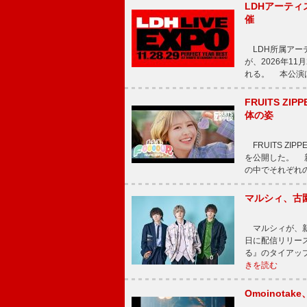
LDHアーティス
催
LDH所属アーティス
が、2026年1
れる。 本公演は
FRUITS ZI
体の姿
FRUITS ZI
を公開した。 新曲
の中でそれぞれ
マルシィ、古
マルシィが、新
日に配信リリー
る』のタイアッ
きを読む
Omoinot