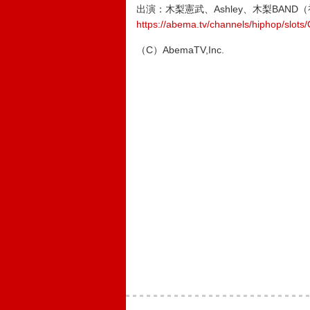
出演：木梨憲武、Ashley、木梨BAND（初
https://abema.tv/channels/hiphop/slo
（C）AbemaTV,Inc.