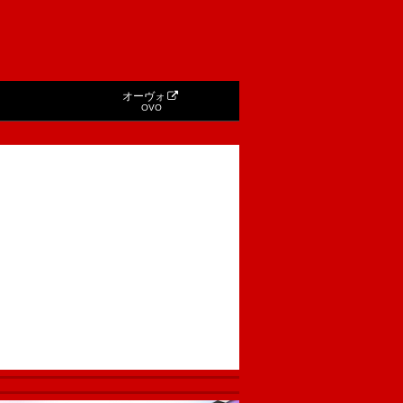
オーヴォ
OVO