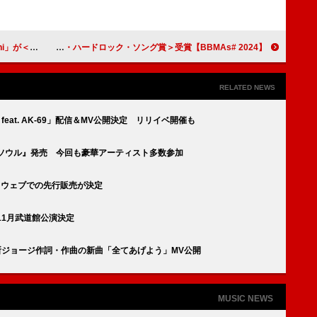
「踊り続けましょう」
【2024 #BBMAs】ジェリー・ロール、「I Am Not Okay」熱唱＆＜トップ・ハードロック・ソング賞＞受賞
RELATED NEWS
t feat. AK-69」配信＆MV公開決定 リリイベ開催も
木梨ソウル』発売 今回も豪華アーティスト多数参加
ズ、ウェブでの先行販売が決定
11月武道館公演決定
所ジョージ作詞・作曲の新曲「全てあげよう」MV公開
MUSIC NEWS