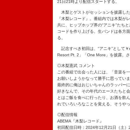
21日21時より配信スタートする。
木梨とゲストがセッションを披露したり
『木梨レコード』。番組内では木梨がレコ
共に、ヒップホップ界の“アニキ”たち
コードを作り上げる。生バンドは各方面
る。
記念すべき初回は、“アニキ”として￥ello
Resort Pt. 2」「One More
◎木梨憲武 コメント
この番組で出会った人には、「音楽を
お願いしようかなって勝手に思ってい
最終的に俺はおじいちゃんのラッパーに
好きなんで、その年代のエースたちと
とはご飯を食べに行ったり、お酒を飲
れでいろいろなことを覚える、そうや
◎配信情報
ABEMA『木梨レコード』
初回配信日時：2024年12月21日（土）2