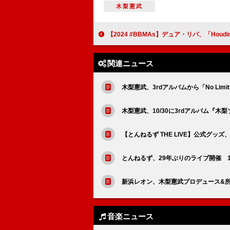
木梨憲武
【2024 #BBMAs】デュア・リパ、「Houdini」が＜トップ・ダンス／エレクトロニック・ソング賞＞に輝く
関連ニュース
木梨憲武、3rdアルバムから「No Limi
木梨憲武、10/30に3rdアルバム『
【とんねるず THE LIVE】公式グッ
とんねるず、29年ぶりのライブ開催 
新浜レオン、木梨憲武プロデュース&
音楽ニュース