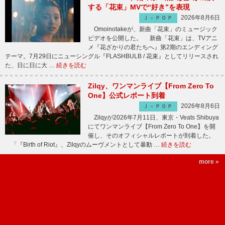
する「花束」MVで“好き”を表現
2026年8月6日
Ｊ－ＰＯＰ
Omoinotakeが、新曲「花束」のミュージック
ビデオを公開した。 新曲「花束」は、TVアニ
メ『花ざかりの君たちへ』第2期のエンディング
テーマ。7月29日にニューシングル『FLASHBULB / 花束』としてリリースされ
た、日に日に大 …
続きを読む
Zilqy、ワンマンライブ【From Zero To
One】公式レポート到着
2026年8月6日
Ｊ－ＰＯＰ
Zilqyが2026年7月11日、東京・Veats Shibuya
にてワンマンライブ【From Zero To One】を開
催し、そのオフィシャルレポートが到着した。
「『Birth of Riot』、Zilqyのムーヴメントとして暴動 …
続きを読む
more »