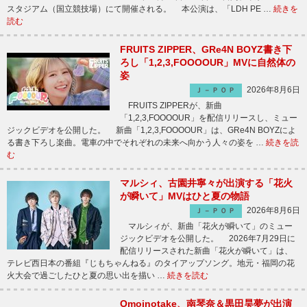
スタジアム（国立競技場）にて開催される。 本公演は、「LDH PE …
続きを
読む
FRUITS ZIPPER、GRe4N BOYZ書き下
ろし「1,2,3,FOOOOUR」MVに自然体の
姿
2026年8月6日
Ｊ－ＰＯＰ
FRUITS ZIPPERが、新曲
「1,2,3,FOOOOUR」を配信リリースし、ミュー
ジックビデオを公開した。 新曲「1,2,3,FOOOOUR」は、GRe4N BOYZによ
る書き下ろし楽曲。電車の中でそれぞれの未来へ向かう人々の姿を …
続きを読
む
マルシィ、古園井寧々が出演する「花火
が瞬いて」MVはひと夏の物語
2026年8月6日
Ｊ－ＰＯＰ
マルシィが、新曲「花火が瞬いて」のミュー
ジックビデオを公開した。 2026年7月29日に
配信リリースされた新曲「花火が瞬いて」は、
テレビ西日本の番組『じもちゃんねる』のタイアップソング。地元・福岡の花
火大会で過ごしたひと夏の思い出を描い …
続きを読む
Omoinotake、南琴奈＆黒田昊夢が出演