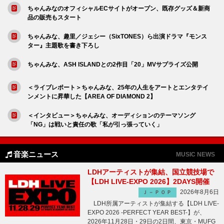
ちゃんみなのオフィシャルECサイトがオープン、既存グッズ＆新商
品の販売もスタート
ちゃんみな、趣里／ジェシー（SixTONES）ら出演ドラマ『モンス
ター』主題歌を書き下ろし
ちゃんみな、ASH ISLANDとの2作目「20」MVサプライズ公開
＜ライブレポート＞ちゃんみな、25年の人生をアートとエンタテイ
ンメントに昇華した【AREA OF DIAMOND 2】
＜インタビュー＞ちゃんみな、オーディションのテーマソング
「NG」は戦いと責任の歌「私が引っ張っていく」
音楽ニュース
MUSIC NEWS
LDHアーティストが集結、国立競技場で
【LDH LIVE-EXPO 2026】2DAYS開催
2026年8月6日
Ｊ－ＰＯＰ
LDH所属アーティストが集結する【LDH LIVE-
EXPO 2026 -PERFECT YEAR BEST-】が、
2026年11月28日・29日の2日間、東京・MUFG