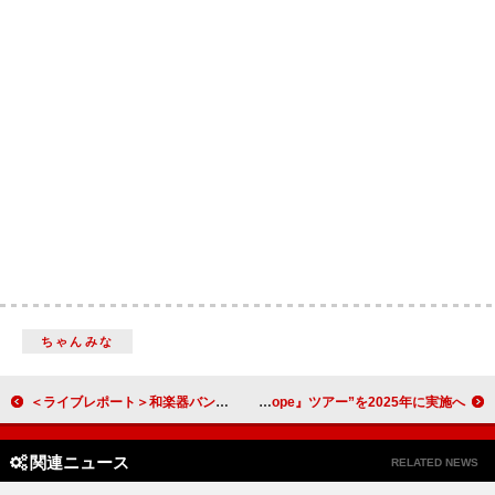
ちゃんみな
＜ライブレポート＞和楽器バンドが届けた“ありったけの感謝の思い” 再会の約束を胸に和洋折衷のステージで観客を圧倒
マカロニえんぴつ、2020年に開催中止となった“アルバム『hope』ツアー”を2025年に実施へ
関連ニュース
RELATED NEWS