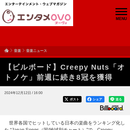
MENU
音楽
音楽ニュース
【ビルボード】Creepy Nuts「オ
トノケ」前週に続き8冠を獲得
2024年12月12日 / 16:00
ポスト
シェア
送る
世界各国でヒットしている日本の楽曲をランキング化し
た “Japan Songs（国/地域別チャート）”で、Creepy