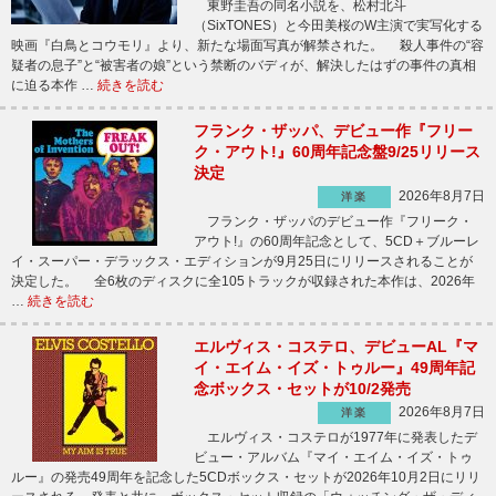
東野圭吾の同名小説を、松村北斗
（SixTONES）と今田美桜のW主演で実写化する
映画『白鳥とコウモリ』より、新たな場面写真が解禁された。 殺人事件の“容
疑者の息子”と“被害者の娘”という禁断のバディが、解決したはずの事件の真相
に迫る本作 …
続きを読む
フランク・ザッパ、デビュー作『フリー
ク・アウト!』60周年記念盤9/25リリース
決定
2026年8月7日
洋楽
フランク・ザッパのデビュー作『フリーク・
アウト!』の60周年記念として、5CD＋ブルーレ
イ・スーパー・デラックス・エディションが9月25日にリリースされることが
決定した。 全6枚のディスクに全105トラックが収録された本作は、2026年
…
続きを読む
エルヴィス・コステロ、デビューAL『マ
イ・エイム・イズ・トゥルー』49周年記
念ボックス・セットが10/2発売
2026年8月7日
洋楽
エルヴィス・コステロが1977年に発表したデ
ビュー・アルバム『マイ・エイム・イズ・トゥ
ルー』の発売49周年を記念した5CDボックス・セットが2026年10月2日にリリ