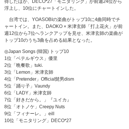
得したほか、DECO*27「モニタリング」が前週24位から
浮上し、10位にチャートインした。
台湾では、YOASOBIの楽曲がトップ10に4曲同時でチ
ャートイン。また、DAOKO × 米津玄師「打上花火」が前
週12位から7位へランクアップを見せ、米津玄師の楽曲が
トップ10のうち3曲を占める結果となった。
◎Japan Songs (韓国) トップ10
1位「ベテルギウス」優里
2位「晩餐歌」tuki.
3位「Lemon」米津玄師
4位「Pretender」Official髭男dism
5位「踊り子」Vaundy
6位「LADY」米津玄師
7位「好きだから。」『ユイカ』
8位「オトノケ」Creepy Nuts
9位「フィナーレ。」eill
10位「モニタリング」DECO*27