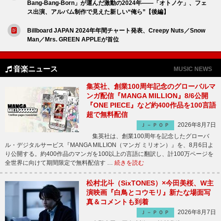
Bang-Bang-Born」が運んだ激動の2024年――「オトノケ」、フェ
ス出演、アルバム制作で見えた新しい“俺ら”【後編】
Billboard JAPAN 2024年年間チャート発表、Creepy Nuts／Snow
Man／Mrs. GREEN APPLEが首位
音楽ニュース
MUSIC NEWS
集英社、創業100周年記念のグローバルマ
ンガ配信『MANGA MILLION』8/6公開
『ONE PIECE』など約400作品を100言語
超で無料配信
2026年8月7日
Ｊ－ＰＯＰ
集英社は、創業100周年を記念したグローバ
ル・デジタルサービス『MANGA MILLION（マンガ ミリオン）』を、8月6日よ
り公開する。約400作品のマンガを100以上の言語に翻訳し、計100万ページを
全世界に向けて期間限定で無料配信す …
続きを読む
松村北斗（SixTONES）×今田美桜、W主
演映画『白鳥とコウモリ』新たな場面写
真＆コメントも到着
2026年8月7日
Ｊ－ＰＯＰ