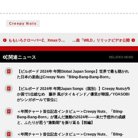
Creepy Nuts
ももいろクローバーZ、Xmasライブ映像作品より「LOST CHILD」ライブ映像公開
WENDY、ワンマンライブのパフォーマンス映像を使用した新曲「WILD」リリックビデオ公開
関連ニュース
RELATED NEWS
【ビルボード 2024年 年間Global Japan Songs】世界で最も聴かれ
た日本の楽曲はCreepy Nuts「Bling-Bang-Bang-Born」
【ビルボード 2024年 年間Japan Songs（国別）】Creepy Nutsが5
か国で1位総なめ 藤井 風がタイ＆インド／優里が韓国／YOASOBI
がシンガポールで首位に
＜年間チャート首位記念インタビュー＞Creepy Nuts、「Bling-
Bang-Bang-Born」が運んだ激動の2024年――未だ予想外の成績
と、ふたりが思う“激動期”を振り返る【前編】
＜年間チャート首位記念インタビュー＞Creepy Nuts、「Bling-