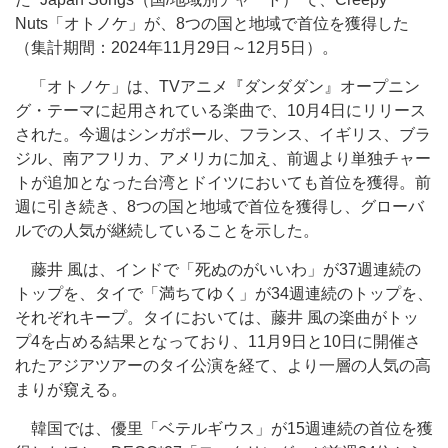
Nuts「オトノケ」が、8つの国と地域で首位を獲得した
（集計期間：2024年11月29日～12月5日）。
「オトノケ」は、TVアニメ『ダンダダン』オープニン
グ・テーマに起用されている楽曲で、10月4日にリリース
された。今週はシンガポール、フランス、イギリス、ブラ
ジル、南アフリカ、アメリカに加え、前週より単独チャー
トが追加となった台湾とドイツにおいても首位を獲得。前
週に引き続き、8つの国と地域で首位を獲得し、グローバ
ルでの人気が継続していることを示した。
藤井 風は、インドで「死ぬのがいいわ」が37週連続の
トップを、タイで「満ちてゆく」が34週連続のトップを、
それぞれキープ。タイにおいては、藤井 風の楽曲がトッ
プ4を占める結果となっており、11月9日と10日に開催さ
れたアジアツアーのタイ公演を経て、より一層の人気の高
まりが窺える。
韓国では、優里「ベテルギウス」が15週連続の首位を獲