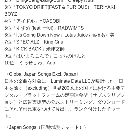
2位「Bling-Bang-Bang-Born」Creepy Nuts
3位「TOKYO DRIFT(FAST & FURIOUS)」TERIYAKI
BOYZ
4位「アイドル」YOASOBI
5位「すずめ (feat. 十明)」RADWIMPS
6位「It’s Going Down Now」Lotus Juice / 高橋あず美
7位「SPECIALZ」King Gnu
8位「KICK BACK」米津玄師
9位「はいよろこんで」こっちのけんと
10位「うっせぇわ」Ado
〈Global Japan Songs Excl. Japan〉
日本の楽曲を対象に、Luminate Data LLCが集計した、日
本を除く（excluding）世界200以上の国々における主要デ
ジタル・プラットフォームの定額課金型（サブスクリプシ
ョン）と広告支援型の公式ストリーミング、ダウンロード
にそれぞれ比重をつけて算出し、ランク付けしたチャー
ト。
〈Japan Songs（国/地域別チャート）〉