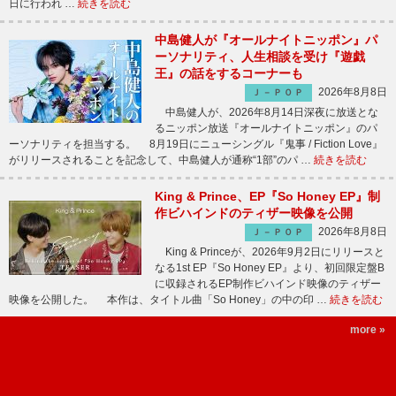
日に行われ …
続きを読む
中島健人が『オールナイトニッポン』パ
ーソナリティ、人生相談を受け『遊戯
王』の話をするコーナーも
2026年8月8日
Ｊ－ＰＯＰ
中島健人が、2026年8月14日深夜に放送とな
るニッポン放送『オールナイトニッポン』のパ
ーソナリティを担当する。 8月19日にニューシングル『鬼事 / Fiction Love』
がリリースされることを記念して、中島健人が通称“1部”のパ …
続きを読む
King & Prince、EP『So Honey EP』制
作ビハインドのティザー映像を公開
2026年8月8日
Ｊ－ＰＯＰ
King & Princeが、2026年9月2日にリリースと
なる1st EP『So Honey EP』より、初回限定盤B
に収録されるEP制作ビハインド映像のティザー
映像を公開した。 本作は、タイトル曲「So Honey」の中の印 …
続きを読む
more »