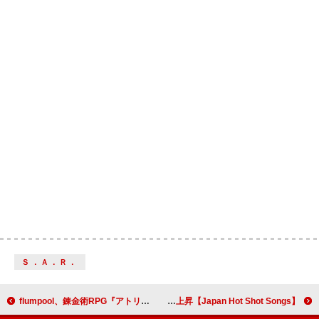
Ｓ．Ａ．Ｒ．
flumpool、錬金術RPG『アトリエ』シリーズ最新作の主題歌「迷宮シナプス」書き下ろし＆PV公開
【Japan Hot Shot Songs】Number_i「HIRAKEGOMA」が首位、中山美穂＆WANDS「世界中の誰よりきっと」も上昇