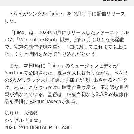
S.A.R.がシングル「juice」を12月11日に配信リリース
した。
「juice」は、2024年3月にリリースしたファーストアル
バム『Verse of the Kool』以来、約9か月ぶりとなる楽曲
で、宅録の制作環境を整え、1曲に対してこれまで以上に
じっくりと時間をかけて作り込んだという。
また、本日0時に「juice」のミュージックビデオが
YouTubeで公開された。視点が入れ替わりながら、S.A.R.
の6人がリラックスして過ごす様子が映し出される本作で
は、あることをきっかけに時間が巻き戻る、不思議な世界
観が描かれている。監督は、結成当初からS.A.R.の映像作
品を手掛けるShun Takedaが担当。
◎リリース情報
シングル「juice」
2024/12/11 DIGITAL RELEASE