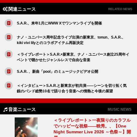
関連ニュース
RELATED NEWS
S.A.R.、来年1月にWWW Xでワンマンライブを開催
ナノ・ユニバース周年記念ライブ出演の新東京、tonun、S.A.R.、
kiki vivi lilyとのコラボアイテム再販決定
＜ライブレポート＞S.A.R.×新東京、ナノ・ユニバース創立25周年イ
ベントで聴かせたジャンルレスで自由な音楽
S.A.R. 、新曲「pool」のミュージックビデオ公開
＜インタビュー＞S.A.R.と新東京が初共演――シーンを切り拓く気
鋭のバンド総勢10名で語り合う音楽への情熱と今後の展望
音楽ニュース
MUSIC NEWS
＜ライブレポート＞一夜限りのカラフル
でハッピーな祝祭――映秀。、【One
Night Summer Live 2026 ～色祭～】開