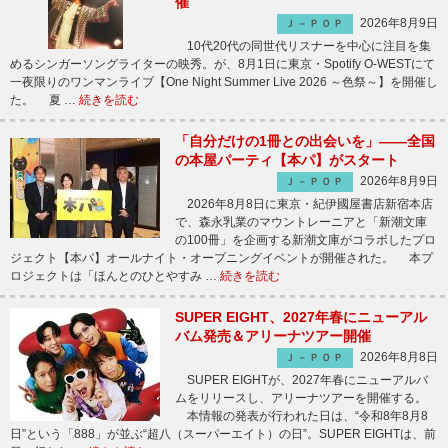
催
2026年8月9日
Ｊ－ＰＯＰ
10代20代の同世代リスナーを中心に注目を集
めるシンガーソングライターの映秀。が、8月1日に東京・Spotify O-WESTにて
一夜限りのワンマンライブ【One Night Summer Live 2026 ～色祭～】を開催し
た。 夏 …
続きを読む
「自分だけの1冊との出会いを」――全国
の本屋パーティ【本パ】がスタート
2026年8月9日
Ｊ－ＰＯＰ
2026年8月8日に東京・紀伊國屋書店新宿本店
で、森永乳業のマウントレーニアと「新潮文庫
の100冊」を企画する新潮文庫がコラボしたプロ
ジェクト【本パ】オールナイト・オープニングイベントが開催された。 本プ
ロジェクトは「ほんとのひとやすみ …
続きを読む
SUPER EIGHT、2027年春にニューアル
バム発売＆アリーナツアー開催
2026年8月8日
Ｊ－ＰＯＰ
SUPER EIGHTが、2027年春にニューアルバ
ムをリリースし、アリーナツアーを開催する。
本情報の発表が行われた日は、“令和8年8月8
日”という「888」が並ぶ“超八（スーパーエイト）の日”。SUPER EIGHTは、前