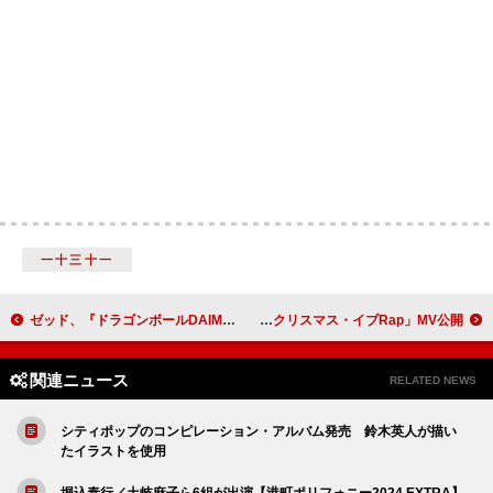
一十三十一
ゼッド、『ドラゴンボールDAIMA』EDテーマ「NAKAMA（Anime ver.）」のリリック・ビデオ公開
KICK THE CAN CREW、2001年にCD発売した「クリスマス・イブRap」MV公開
関連ニュース
RELATED NEWS
シティポップのコンピレーション・アルバム発売 鈴木英人が描い
たイラストを使用
堀込泰行／土岐麻子ら6組が出演【港町ポリフォニー2024 EXTRA】