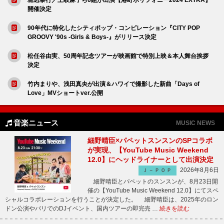
開催決定
90年代に特化したシティポップ・コンピレーション『CITY POP
GROOVY '90s -Girls & Boys-』がリリース決定
松任谷由実、50周年記念ツアーが映画館で特別上映＆本人舞台挨拶
決定
竹内まりや、浅田真央が出演＆ハワイで撮影した新曲「Days of
Love」MVショートver.公開
音楽ニュース
MUSIC NEWS
細野晴臣×パペットスンスンのSPコラボ
が実現、【YouTube Music Weekend
12.0】にヘッドライナーとして出演決定
2026年8月6日
Ｊ－ＰＯＰ
細野晴臣とパペットのスンスンが、8月23日開
催の【YouTube Music Weekend 12.0】にてスペ
シャルコラボレーションを行うことが決定した。 細野晴臣は、2025年のロン
ドン公演やパリでのDJイベント、国内ツアーの即完売 …
続きを読む