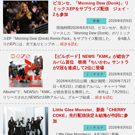
ビヨンセ、「Morning Dew (Donk)」リ
ミックスEPをサプライズ配信 ジェイ・
Zも参加
2026年8月6日
洋楽
現地時間2026年8月5日、ビヨンセが、先日リ
リースした「Morning Dew (Donk)」のリミック
スEP『Morning Dew (Donk) Remix Pack』をサプライズ配信した。 全4曲入
りのEPには、夫でありヒップホ …
続きを読む
【ビルボード】NEWS『KMK』が総合ア
ルバム首位 映画『ちいかわ』サントラ
が2冠を達成して2位に登場
2026年8月6日
Ｊ－ＰＯＰ
2026年8月5日公開（集計期間：2026年7月27
日～8月2日）の総合アルバム・チャート“Hot
Albums”で、NEWSの『KMK』が総合首位を獲得した。 本作は、7月29日に
リリースされたNEWSの16thアルバム。グループ結成 …
続きを読む
Little Glee Monster、新曲「CHERRY
COKE」先行配信決定＆結海が作詞に参
加
2026年8月6日
Ｊ－ＰＯＰ
Little Glee Monsterが、8月19日に新曲