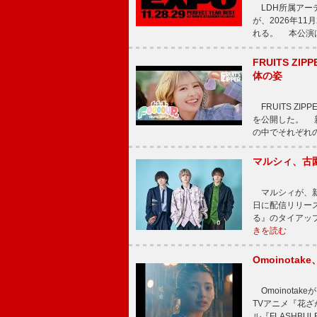
LDH所属アーティス
が、2026年1
れる。 本公演は
FRUITS ZI
体の姿
FRUITS ZI
を公開した。 新曲
の中でそれぞれ
マルシィ、古
マルシィが、新
日に配信リリー
る』のタイアッ
きを読む
Omoinot
Omoinota
TVアニメ『花ざ
ル『FLASHBU