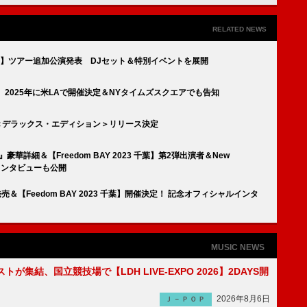
RELATED NEWS
REEDOM】ツアー追加公演発表 DJセット＆特別イベントを展開
es】、2025年に米LAで開催決定＆NYタイムズスクエアでも告知
ル＜デラックス・エディション＞リリース決定
e』豪華詳細＆【Freedom BAY 2023 千葉】第2弾出演者＆New
ルインタビューも公開
売＆【Feedom BAY 2023 千葉】開催決定！ 記念オフィシャルインタ
MUSIC NEWS
トが集結、国立競技場で【LDH LIVE-EXPO 2026】2DAYS開
2026年8月6日
Ｊ－ＰＯＰ