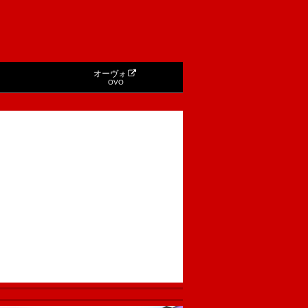
オーヴォ
OVO