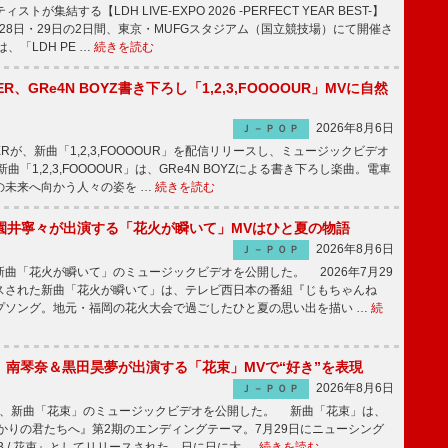
トが集結する【LDH LIVE-EXPO 2026 -PERFECT YEAR BEST-】
1月28日・29日の2日間、東京・MUFGスタジアム（国立競技場）にて開催さ
、「LDH PE …
続きを読む
PPER、GRe4N BOYZ書き下ろし「1,2,3,FOOOOUR」MVに自然
2026年8月6日
Ｊ－ＰＯＰ
PPERが、新曲「1,2,3,FOOOOUR」を配信リリースし、ミュージックビデオ
「1,2,3,FOOOOUR」は、GRe4N BOYZによる書き下ろし楽曲。電車
の未来へ向かう人々の姿を …
続きを読む
園井寧々が出演する「花火が瞬いて」MVはひと夏の物語
2026年8月6日
Ｊ－ＰＯＰ
曲「花火が瞬いて」のミュージックビデオを公開した。 2026年7月29
スされた新曲「花火が瞬いて」は、テレビ西日本の番組『じもちゃんね
プソング。地元・福岡の花火大会で過ごしたひと夏の思い出を描い …
続
ake、南琴奈＆黒田昊夢が出演する「花束」MVで“好き”を表現
2026年8月6日
Ｊ－ＰＯＰ
keが、新曲「花束」のミュージックビデオを公開した。 新曲「花束」は、
かりの君たちへ』第2期のエンディングテーマ。7月29日にニューシング
LB / 花束』としてリリースされた、日に日に大 …
続きを読む