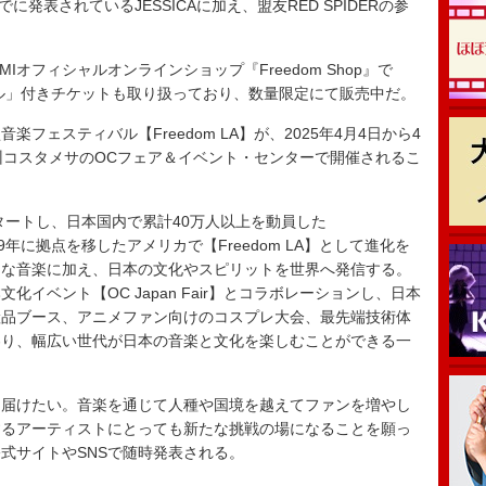
でに発表されているJESSICAに加え、盟友RED SPIDERの参
オフィシャルオンラインショップ『Freedom Shop』で
タオル」付きチケットも取り扱っており、数量限定にて販売中だ。
フェスティバル【Freedom LA】が、2025年4月4日から4
州コスタメサのOCフェア＆イベント・センターで開催されるこ
タートし、日本国内で累計40万人以上を動員した
019年に拠点を移したアメリカで【Freedom LA】として進化を
スな音楽に加え、日本の文化やスピリットを世界へ発信する。
イベント【OC Japan Fair】とコラボレーションし、日本
産品ブース、アニメファン向けのコスプレ大会、最先端技術体
わり、幅広い世代が日本の音楽と文化を楽しむことができる一
に届けたい。音楽を通じて人種や国境を越えてファンを増やし
するアーティストにとっても新たな挑戦の場になることを願っ
式サイトやSNSで随時発表される。