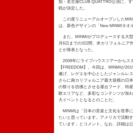
知・名古屋CLUB QUATTRO公演に、す
戦が決定した。
この度リニューアルオープンしたMINMI
は、新色デザインの「New MINMI
また、MINMIがプロデュースする大型音楽
月6日までの3日間、米カリフォルニア
とが発表となった。
2008年にライブハウスツアーからス
【FREEDOM】。今回は、MINMIが2
遂げ、レゲエを中心としたジャンルレ
さらに南カリフォルニア最大規模の日本文化
の祭りを彷彿とさせる屋台フード、特
験エリアなど、多彩なコンテンツが加
大イベントとなるとのことだ。
MINMIは「日本の音楽と文化を世界
たいと思っています。アメリカで活動
ています」とコメント。なお、詳細は公