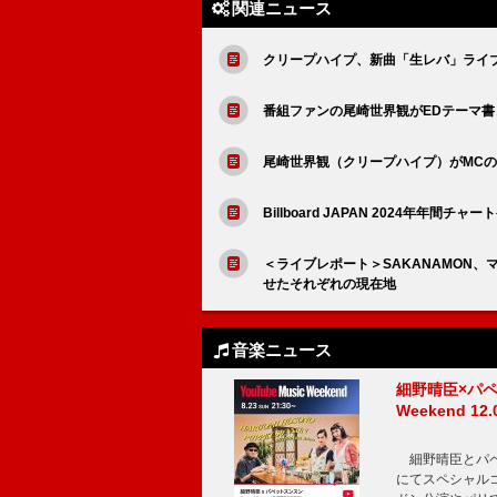
関連ニュース
クリープハイプ、新曲「生レバ」ライ
番組ファンの尾崎世界観がEDテーマ
尾崎世界観（クリープハイプ）がMCの
Billboard JAPAN 2024年年間チャー
＜ライブレポート＞SAKANAMON、マ
せたそれぞれの現在地
音楽ニュース
細野晴臣×パペ
Weekend
細野晴臣とパペット
にてスペシャル