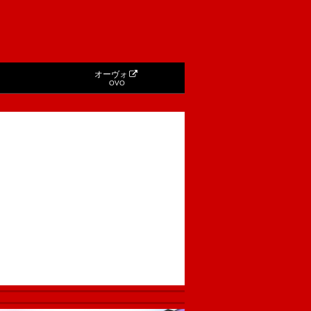
オーヴォ
OVO