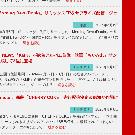
でのDJイベント、国内ツアーの即完売 …
続きを読む
rning Dew (Donk)」リミックスEPをサプライズ配信 ジェ
2026年8月6日
洋楽
8月5日、ビヨンセが、先日リリースした「Morning Dew (Donk)」のリ
ning Dew (Donk) Remix Pack』をサプライズ配信した。 全4曲入りの
りヒップホ …
続きを読む
】NEWS『KMK』が総合アルバム首位 映画『ちいかわ』サン
達成して2位に登場
2026年8月6日
Ｊ－ＰＯＰ
日公開（集計期間：2026年7月27日～8月2日）の総合アルバム・チャー
ums”で、NEWSの『KMK』が総合首位を獲得した。 本作は、7月29日にリリ
Sの16thアルバム。グループ結成 …
続きを読む
ee Monster、新曲「CHERRY COKE」先行配信決定＆結海が作詞に
2026年8月6日
Ｊ－ＰＯＰ
e Monsterが、8月19日に新曲「CHERRY COKE」を先行配信する。 本楽曲
リリースされるオリジナルアルバム『BREATH』に収録されているもの
グライターのeillによって …
続きを読む