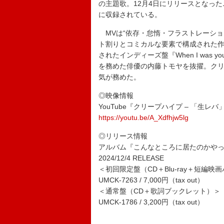
の主題歌。12月4日にリリースとなっ
に収録されている。
MVは“依存・怠惰・フラストレーショ
ト割りとコミカルな要素で構成された作
されたインディーズ盤『When I was young
を務めた俳優の内藤トモヤを抜擢。クリ
気が務めた。
◎映像情報
YouTube『クリープハイプ – 「生レバ」
https://youtu.be/A_Xdfhjw5lg
◎リリース情報
アルバム『こんなところに居たのかや
2024/12/4 RELEASE
＜初回限定盤（CD＋Blu-ray＋短編
UMCK-7263 / 7,000円（tax out）
＜通常盤（CD＋歌詞ブックレット）＞
UMCK-1786 / 3,200円（tax out）