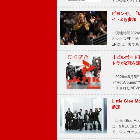
ドン公演やパリ
ビヨンセ、「Mo
イ・Zも参加
現地時間2026年
ミックスEP『Mor
EPには、夫であ
【ビルボード
トラが2冠を
2026年8月5
ト“Hot Alb
ースされたNEW
Little Gl
参加
Little Gle
は、9月16日に
で、シンガーソン