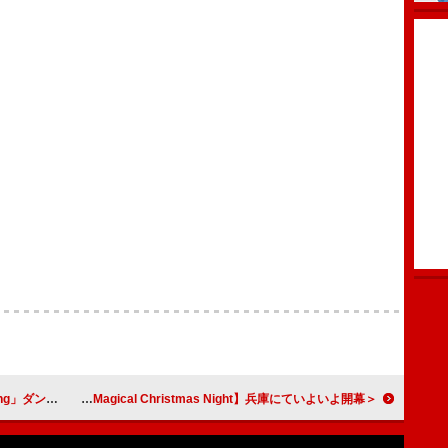
マンス映像を公開
＜ライブレポート＞ 城田優 出演・演出のスヌーピーのオーケストラコンサート【Magical Christmas Night】兵庫にていよいよ開幕