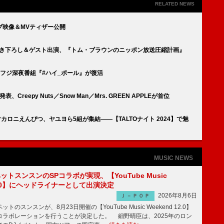
RELATED NEWS
ブ映像＆MVティザー公開
書き下ろし＆ゲスト出演、『トム・ブラウンのニッポン放送圧縮計画』
フジ深夜番組『#ハイ_ポール』が復活
ト発表、Creepy Nuts／Snow Man／Mrs. GREEN APPLEが首位
カロニえんぴつ、ヤユヨら5組が集結――【TALTOナイト 2024】で魅
MUSIC NEWS
ットスンスンのSPコラボが実現、【YouTube Music
 12.0】にヘッドライナーとして出演決定
2026年8月6日
Ｊ－ＰＯＰ
のスンスンが、8月23日開催の【YouTube Music Weekend 12.0】
コラボレーションを行うことが決定した。 細野晴臣は、2025年のロン