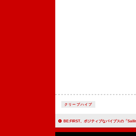
クリープハイプ
BE:FIRST、ポジティブなバイブスの「Sailing」ダンスパフォー