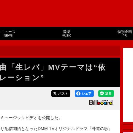
ニュース
音楽
特別企画
NEWS
MUSIC
PR
曲「生レバ」MVテーマは“依
レーション”
ポスト
シェア
送る
ミュージックビデオを公開した。
より配信開始となったDMM TVオリジナルドラマ『外道の歌』