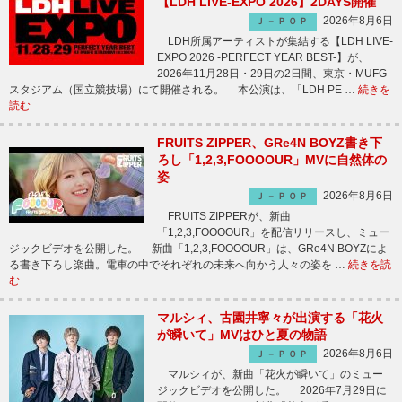
【LDH LIVE-EXPO 2026】2DAYS開催
2026年8月6日
Ｊ－ＰＯＰ
LDH所属アーティストが集結する【LDH LIVE-
EXPO 2026 -PERFECT YEAR BEST-】が、
2026年11月28日・29日の2日間、東京・MUFG
スタジアム（国立競技場）にて開催される。 本公演は、「LDH PE …
続きを
読む
FRUITS ZIPPER、GRe4N BOYZ書き下
ろし「1,2,3,FOOOOUR」MVに自然体の
姿
2026年8月6日
Ｊ－ＰＯＰ
FRUITS ZIPPERが、新曲
「1,2,3,FOOOOUR」を配信リリースし、ミュー
ジックビデオを公開した。 新曲「1,2,3,FOOOOUR」は、GRe4N BOYZによ
る書き下ろし楽曲。電車の中でそれぞれの未来へ向かう人々の姿を …
続きを読
む
マルシィ、古園井寧々が出演する「花火
が瞬いて」MVはひと夏の物語
2026年8月6日
Ｊ－ＰＯＰ
マルシィが、新曲「花火が瞬いて」のミュー
ジックビデオを公開した。 2026年7月29日に