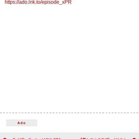
https://ado.lnk.to/episode_xPR
Ado