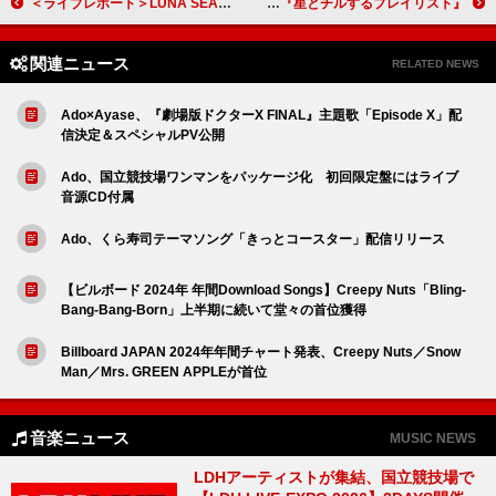
＜ライブレポート＞LUNA SEA、バンド史上最大規模となった35周年ツアーを黒服限定GIGで締めくくる
YOASOBI／ヒゲダン／緑黄色社会／菅田将暉らの楽曲使用、プラネタリウム『星とチルするプレイリスト』
関連ニュース
RELATED NEWS
Ado×Ayase、『劇場版ドクターX FINAL』主題歌「Episode X」配
信決定＆スペシャルPV公開
Ado、国立競技場ワンマンをパッケージ化 初回限定盤にはライブ
音源CD付属
Ado、くら寿司テーマソング「きっとコースター」配信リリース
【ビルボード 2024年 年間Download Songs】Creepy Nuts「Bling-
Bang-Bang-Born」上半期に続いて堂々の首位獲得
Billboard JAPAN 2024年年間チャート発表、Creepy Nuts／Snow
Man／Mrs. GREEN APPLEが首位
音楽ニュース
MUSIC NEWS
LDHアーティストが集結、国立競技場で