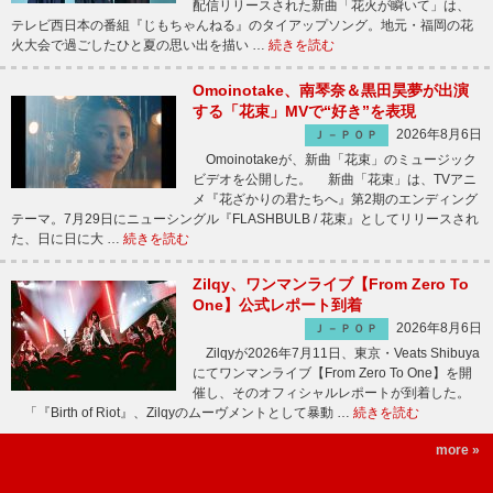
配信リリースされた新曲「花火が瞬いて」は、
テレビ西日本の番組『じもちゃんねる』のタイアップソング。地元・福岡の花
火大会で過ごしたひと夏の思い出を描い …
続きを読む
Omoinotake、南琴奈＆黒田昊夢が出演
する「花束」MVで“好き”を表現
2026年8月6日
Ｊ－ＰＯＰ
Omoinotakeが、新曲「花束」のミュージック
ビデオを公開した。 新曲「花束」は、TVアニ
メ『花ざかりの君たちへ』第2期のエンディング
テーマ。7月29日にニューシングル『FLASHBULB / 花束』としてリリースされ
た、日に日に大 …
続きを読む
Zilqy、ワンマンライブ【From Zero To
One】公式レポート到着
2026年8月6日
Ｊ－ＰＯＰ
Zilqyが2026年7月11日、東京・Veats Shibuya
にてワンマンライブ【From Zero To One】を開
催し、そのオフィシャルレポートが到着した。
「『Birth of Riot』、Zilqyのムーヴメントとして暴動 …
続きを読む
more »