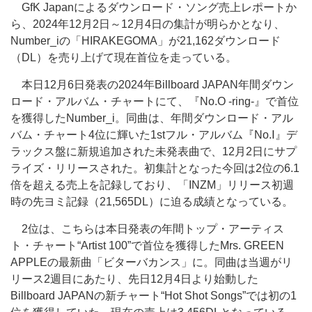
GfK Japanによるダウンロード・ソング売上レポートか
ら、2024年12月2日～12月4日の集計が明らかとなり、
Number_iの「HIRAKEGOMA」が21,162ダウンロード
（DL）を売り上げて現在首位を走っている。
本日12月6日発表の2024年Billboard JAPAN年間ダウン
ロード・アルバム・チャートにて、『No.O -ring-』で首位
を獲得したNumber_i。同曲は、年間ダウンロード・アル
バム・チャート4位に輝いた1stフル・アルバム『No.Ⅰ』デ
ラックス盤に新規追加された未発表曲で、12月2日にサプ
ライズ・リリースされた。初集計となった今回は2位の6.1
倍を超える売上を記録しており、「INZM」リリース初週
時の先ヨミ記録（21,565DL）に迫る成績となっている。
2位は、こちらは本日発表の年間トップ・アーティス
ト・チャート“Artist 100”で首位を獲得したMrs. GREEN
APPLEの最新曲「ビターバカンス」に。同曲は当週がリ
リース2週目にあたり、先日12月4日より始動した
Billboard JAPANの新チャート“Hot Shot Songs”では初の1