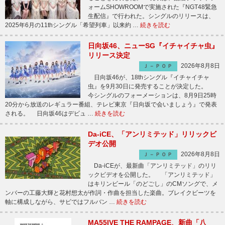
ォームSHOWROOMで実施された『NGT48緊急
生配信』で行われた。シングルのリリースは、
2025年6月の11thシングル「希望列車」以来約 …
続きを読む
日向坂46、ニューSG『イチャイチャ虫』
リリース決定
2026年8月8日
Ｊ－ＰＯＰ
日向坂46が、18thシングル『イチャイチャ
虫』を9月30日に発売することが決定した。
今シングルのフォーメーションは、8月9日25時
20分から放送のレギュラー番組、テレビ東京『日向坂で会いましょう』で発表
される。 日向坂46はデビュ …
続きを読む
Da-iCE、「アンリミテッド」リリックビ
デオ公開
2026年8月8日
Ｊ－ＰＯＰ
Da-iCEが、最新曲「アンリミテッド」のリリ
ックビデオを公開した。 「アンリミテッド」
はキリンビール「のどごし」のCMソングで、メ
ンバーの工藤大輝と花村想太が作詞・作曲を担当した楽曲。ブレイクビーツを
軸に構成しながら、サビではフルバン …
続きを読む
MA55IVE THE RAMPAGE、新曲「八