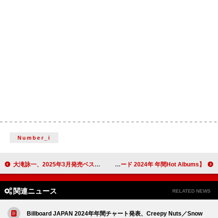
Number_i
大滝詠一、2025年3月発売ベストALのレコード商品仕様が公開 「ナイアガラ・レコード」50周年
【ビルボード 2024年 年間Hot Albums】Snow Man『RAYS』がミリオンを突破して総合アルバム首位（コメントあり） ＜12/6訂正＞
関連ニュース
RELATED NEWS
Billboard JAPAN 2024年年間チャート発表、Creepy Nuts／Snow