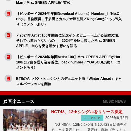
Man／Mrs. GREEN APPLEが首位
【ビルボード 2024年 年間Download Albums】Number_i『No.O -
ring-』首位獲得、宇多田ヒカル／米津玄師／King Gnuがトップ5入
り（コメントあり）
＜2024年Artist 100年間首位記念インタビュー＞広がる活躍の場、
それでも変わらないもの――2024年を駆け抜けたMrs. GREEN
APPLE、自らを突き動かす想いを語る
【ビルボード 2024年 年間Artist 100】Mrs. GREEN APPLEがHot
100に17曲を送り込み首位、back number／YOASOBIが続く（コ
メントあり）
BTSのV、パク・ヒョシンとのデュエット曲「Winter Ahead」キャ
ロルバージョンを配信
音楽ニュース
MUSIC NEWS
NGT48、12thシングルをリリース決定
2026年8月8日
Ｊ－ＰＯＰ
NGT48が、12thシングルを10月28日に発売す
ることを発表した。 発表は、配信プラットフ