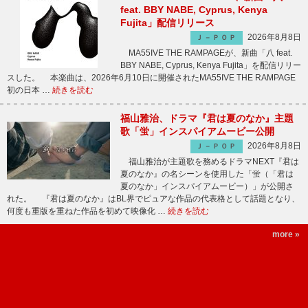
feat. BBY NABE, Cyprus, Kenya
Fujita」配信リリース
2026年8月8日
Ｊ－ＰＯＰ
MA55IVE THE RAMPAGEが、新曲「八 feat.
BBY NABE, Cyprus, Kenya Fujita」を配信リリー
スした。 本楽曲は、2026年6月10日に開催されたMA55IVE THE RAMPAGE
初の日本 …
続きを読む
福山雅治、ドラマ『君は夏のなか』主題
歌「蛍」インスパイアムービー公開
2026年8月8日
Ｊ－ＰＯＰ
福山雅治が主題歌を務めるドラマNEXT『君は
夏のなか』の名シーンを使用した「蛍（「君は
夏のなか」インスパイアムービー）」が公開さ
れた。 『君は夏のなか』はBL界でピュアな作品の代表格として話題となり、
何度も重版を重ねた作品を初めて映像化 …
続きを読む
more »