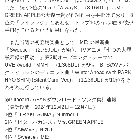
位を獲得していた。現在の売上は3,456DLとなっている。
また、続く3位のNiziU「AlwayS」（3,164DL）もMrs.
GREEN APPLEの大森元貴が作詞作曲を手掛けており、8
位の「ライラック」とあわせ、トップ10のうち3曲を彼が
手掛けているという結果になった。
また当週の初登場楽曲として、ME:Iの最新曲
「Sweetie」（2,759DL）が4位、TVアニメ『七つの大罪
黙示録の四騎士』第2期オープニング・テーマの
UVERworld「MMH」（1,368DL）が9位、BTSのVとパ
ク・ヒョシンのデュエット曲「Winter Ahead (with PARK
HYO SHIN) (Silent Carol Ver.)」（1,238DL）が10位をそ
れぞれ走行している。
◎Billboard JAPANダウンロード・ソング集計速報
（集計期間：2024年12月2日～12月4日）
1位「HIRAKEGOMA」Number_i
2位「ビターバカンス」Mrs. GREEN APPLE
3位「AlwayS」NiziU
4位「Sweetie」ME:I